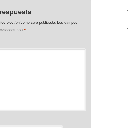
 respuesta
rreo electrónico no será publicada.
Los campos
*
n marcados con