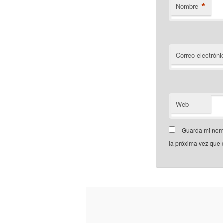
*
Nombre
Correo electróni
Web
Guarda mi nomb
la próxima vez que