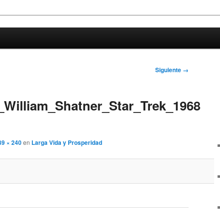
oco de ciencia
a
Siguiente →
William_Shatner_Star_Trek_1968
89 × 240
en
Larga Vida y Prosperidad