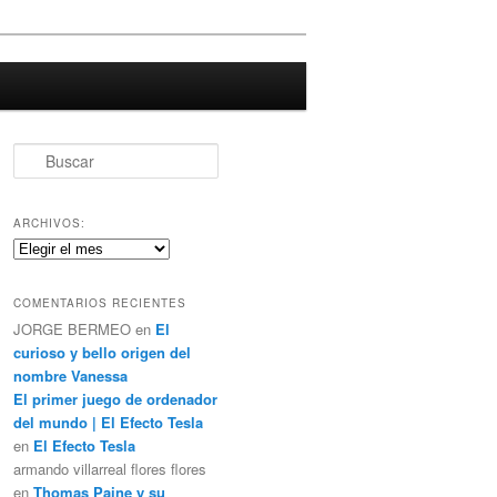
B
u
s
c
ARCHIVOS:
a
Archivos:
r
COMENTARIOS RECIENTES
JORGE BERMEO
en
El
curioso y bello origen del
nombre Vanessa
El primer juego de ordenador
del mundo | El Efecto Tesla
en
El Efecto Tesla
armando villarreal flores flores
en
Thomas Paine y su