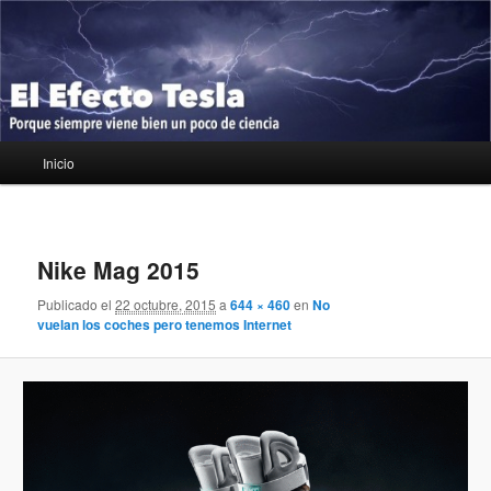
Ir
Porque siempre viene bien un poco de ciencia
al
contenido
principal
El Efecto Tesla
Menú
Inicio
principal
Navegador
de
Nike Mag 2015
imágenes
Publicado el
22 octubre, 2015
a
644 × 460
en
No
vuelan los coches pero tenemos Internet