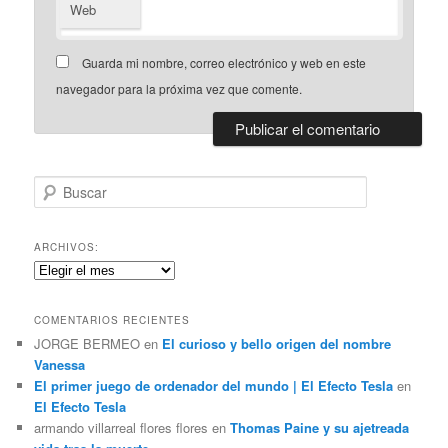
Web
Guarda mi nombre, correo electrónico y web en este
navegador para la próxima vez que comente.
B
u
s
c
ARCHIVOS:
a
Archivos:
r
COMENTARIOS RECIENTES
JORGE BERMEO
en
El curioso y bello origen del nombre
Vanessa
El primer juego de ordenador del mundo | El Efecto Tesla
en
El Efecto Tesla
armando villarreal flores flores
en
Thomas Paine y su ajetreada