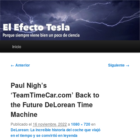
Ir
Porque siempre viene bien un poco de ciencia
al
contenido
principal
El Efecto Tesla
Menú
Inicio
principal
Navegador
← Anterior
Siguiente →
de
imágenes
Paul Nigh’s
‘TeamTimeCar.com’ Back to
the Future DeLorean Time
Machine
Publicado el
16 noviembre, 2022
a
1080 × 720
en
DeLorean: La increíble historia del coche que viajó
en el tiempo y se convirtió en leyenda