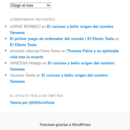
a
Archivos:
r
COMENTARIOS RECIENTES
JORGE BERMEO
en
El curioso y bello origen del nombre
Vanessa
El primer juego de ordenador del mundo | El Efecto Tesla
en
El Efecto Tesla
armando villarreal flores flores
en
Thomas Paine y su ajetreada
vida tras la muerte
VANESSA Hidalgo
en
El curioso y bello origen del nombre
Vanessa
Vanessa Stella
en
El curioso y bello origen del nombre
Vanessa
EL EFECTO TESLA EN TWITTER
Tweets por @ElEfectoTesla
Funciona gracias a WordPress