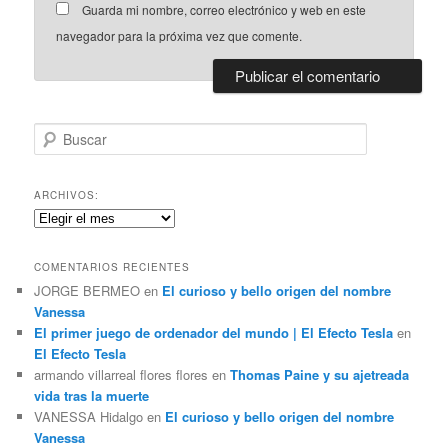
Guarda mi nombre, correo electrónico y web en este
navegador para la próxima vez que comente.
B
u
s
c
ARCHIVOS:
a
Archivos:
r
COMENTARIOS RECIENTES
JORGE BERMEO
en
El curioso y bello origen del nombre
Vanessa
El primer juego de ordenador del mundo | El Efecto Tesla
en
El Efecto Tesla
armando villarreal flores flores
en
Thomas Paine y su ajetreada
vida tras la muerte
VANESSA Hidalgo
en
El curioso y bello origen del nombre
Vanessa