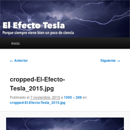
Ir
Porque siempre viene bien un poco de ciencia
al
contenido
principal
El Efecto Tesla
Menú
Inicio
principal
Navegador
← Anterior
Siguiente →
de
imágenes
cropped-El-Efecto-
Tesla_2015.jpg
Publicado el
7 noviembre, 2015
a
1000 × 288
en
cropped-El-Efecto-Tesla_2015.jpg