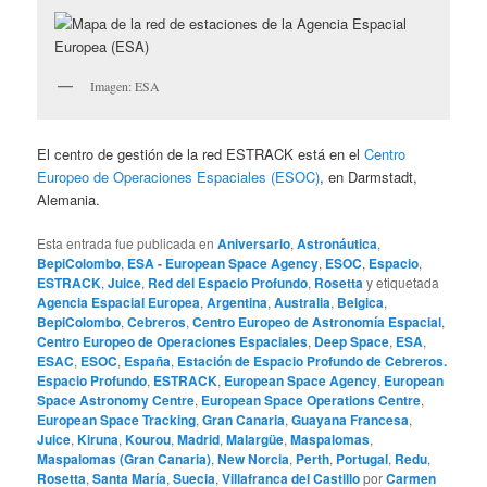
Imagen: ESA
El centro de gestión de la red ESTRACK está en el
Centro
Europeo de Operaciones Espaciales (ESOC)
, en Darmstadt,
Alemania.
Esta entrada fue publicada en
Aniversario
,
Astronáutica
,
BepiColombo
,
ESA - European Space Agency
,
ESOC
,
Espacio
,
ESTRACK
,
Juice
,
Red del Espacio Profundo
,
Rosetta
y etiquetada
Agencia Espacial Europea
,
Argentina
,
Australia
,
Belgica
,
BepiColombo
,
Cebreros
,
Centro Europeo de Astronomía Espacial
,
Centro Europeo de Operaciones Espaciales
,
Deep Space
,
ESA
,
ESAC
,
ESOC
,
España
,
Estación de Espacio Profundo de Cebreros.
Espacio Profundo
,
ESTRACK
,
European Space Agency
,
European
Space Astronomy Centre
,
European Space Operations Centre
,
European Space Tracking
,
Gran Canaria
,
Guayana Francesa
,
Juice
,
Kiruna
,
Kourou
,
Madrid
,
Malargüe
,
Maspalomas
,
Maspalomas (Gran Canaria)
,
New Norcia
,
Perth
,
Portugal
,
Redu
,
Rosetta
,
Santa María
,
Suecia
,
Villafranca del Castillo
por
Carmen