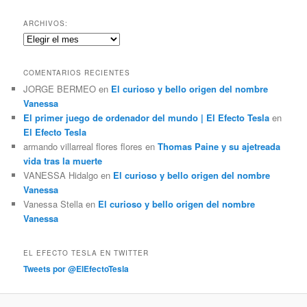
s
c
ARCHIVOS:
a
Archivos:
r
COMENTARIOS RECIENTES
JORGE BERMEO
en
El curioso y bello origen del nombre
Vanessa
El primer juego de ordenador del mundo | El Efecto Tesla
en
El Efecto Tesla
armando villarreal flores flores
en
Thomas Paine y su ajetreada
vida tras la muerte
VANESSA Hidalgo
en
El curioso y bello origen del nombre
Vanessa
Vanessa Stella
en
El curioso y bello origen del nombre
Vanessa
EL EFECTO TESLA EN TWITTER
Tweets por @ElEfectoTesla