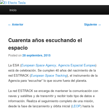
Ir
Porque siempre viene bien un poco de ciencia
al
Menú
Inicio
contenido
principal
principal
El Efecto Tesla
Navegación
←
Anterior
Siguiente
→
de
entradas
Cuarenta años escuchando el
espacio
Posted on
28 septiembre, 2015
La ESA (
European Space Agency
, Agencia Espacial Europea
)
está de celebración. Se cumplen 40 años del nacimiento de la
red ESTRACK (
European Space Tracking
), el instrumento de la
Agencia para “escuchar” lo que ocurre fuera del planeta.
La red ESTRACK se encarga de mantener la comunicación con
naves y satélites y de transmitir y recibir todo tipo de datos e
información. Realiza el seguimiento completo de una misión,
desde la fase de lanzamiento y órbita inicial (
LEOP
) hasta la