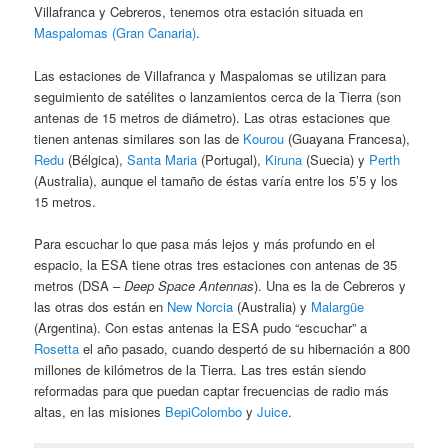
Villafranca y Cebreros, tenemos otra estación situada en
Maspalomas (Gran Canaria)
.
Las estaciones de Villafranca y Maspalomas se utilizan para
seguimiento de satélites o lanzamientos cerca de la Tierra (son
antenas de 15 metros de diámetro). Las otras estaciones que
tienen antenas similares son las de
Kourou
(Guayana Francesa),
Redu
(Bélgica),
Santa Maria
(Portugal),
Kiruna
(Suecia) y
Perth
(Australia), aunque el tamaño de éstas varía entre los 5’5 y los
15 metros.
Para escuchar lo que pasa más lejos y más profundo en el
espacio, la ESA tiene otras tres estaciones con antenas de 35
metros (DSA –
Deep Space Antennas
). Una es la de Cebreros y
las otras dos están en
New Norcia
(Australia) y
Malargüe
(Argentina). Con estas antenas la ESA pudo “escuchar” a
Rosetta
el año pasado, cuando despertó de su hibernación a 800
millones de kilómetros de la Tierra. Las tres están siendo
reformadas para que puedan captar frecuencias de radio más
altas, en las misiones
BepiColombo
y
Juice
.