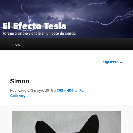
Ir
Porque siempre viene bien un poco de ciencia
al
contenido
principal
El Efecto Tesla
Menú
Inicio
principal
Navegador
Siguiente →
de
imágenes
Simon
Publicado el
3 mayo, 2016
a
368 × 400
en
For
Gallantry