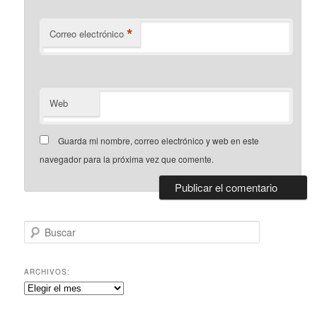
*
Correo electrónico
Web
Guarda mi nombre, correo electrónico y web en este
navegador para la próxima vez que comente.
B
u
s
c
ARCHIVOS:
a
Archivos:
r