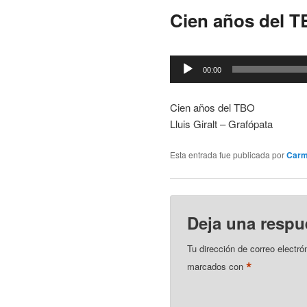
entradas
Cien años del TB
Reproductor
00:00
de
audio
Cien años del TBO
Lluis Giralt – Grafópata
Esta entrada fue publicada por
Carm
Deja una respu
Tu dirección de correo electró
*
marcados con