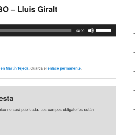
O – Lluis Giralt
Utiliza
00:00
las
teclas
de
flecha
arriba/abajo
en Martín Tejeda
. Guarda el
enlace permanente
.
para
aumentar
o
disminuir
esta
el
volumen.
nico no será publicada.
Los campos obligatorios están