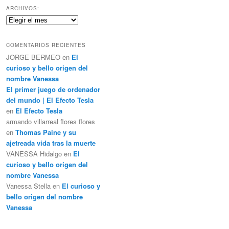
c
ARCHIVOS:
a
Archivos:
r
COMENTARIOS RECIENTES
JORGE BERMEO
en
El
curioso y bello origen del
nombre Vanessa
El primer juego de ordenador
del mundo | El Efecto Tesla
en
El Efecto Tesla
armando villarreal flores flores
en
Thomas Paine y su
ajetreada vida tras la muerte
VANESSA Hidalgo
en
El
curioso y bello origen del
nombre Vanessa
Vanessa Stella
en
El curioso y
bello origen del nombre
Vanessa