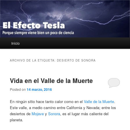
Ir
Ir
Porque siempre viene bien un poco de ciencia
al
al
contenido
contenido
principal
secundario
El Efecto Tesla
Menú
Inicio
principal
ARCHIVO DE LA ETIQUETA:
DESIERTO DE SONORA
Vida en el Valle de la Muerte
Posted on
14 marzo, 2016
En ningún sitio hace tanto calor como en el
Valle de la Muerte
.
Este valle, a medio camino entre California y Nevada; entre los
desiertos de
Mojave
y
Sonora
, es el lugar más caliente del
planeta.