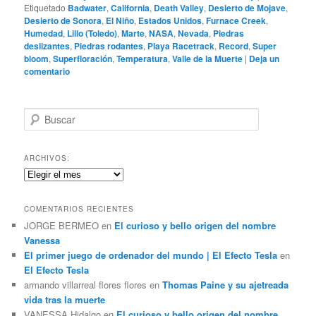
Etiquetado
Badwater
,
California
,
Death Valley
,
Desierto de Mojave
,
Desierto de Sonora
,
El Niño
,
Estados Unidos
,
Furnace Creek
,
Humedad
,
Lillo (Toledo)
,
Marte
,
NASA
,
Nevada
,
Piedras
deslizantes
,
Piedras rodantes
,
Playa Racetrack
,
Record
,
Super
bloom
,
Superfloración
,
Temperatura
,
Valle de la Muerte
|
Deja un
comentario
B
u
s
c
ARCHIVOS:
a
Archivos:
r
COMENTARIOS RECIENTES
JORGE BERMEO
en
El curioso y bello origen del nombre
Vanessa
El primer juego de ordenador del mundo | El Efecto Tesla
en
El Efecto Tesla
armando villarreal flores flores
en
Thomas Paine y su ajetreada
vida tras la muerte
VANESSA Hidalgo
en
El curioso y bello origen del nombre