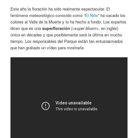
Este año la floración ha sido realmente espectacular. El
fenómeno meteorológico conocido como “
El Niño
” ha sacado los
colores al Valle de la Muerte y lo ha hecho a fondo. Los expertos
dicen que es una
superfloración
(«
super bloom
«, en inglés)
única en décadas y que posiblemente será la última en mucho
tiempo. Los responsables del Parque están tan entusiasmados
que han grabado un vídeo para mostrarla.