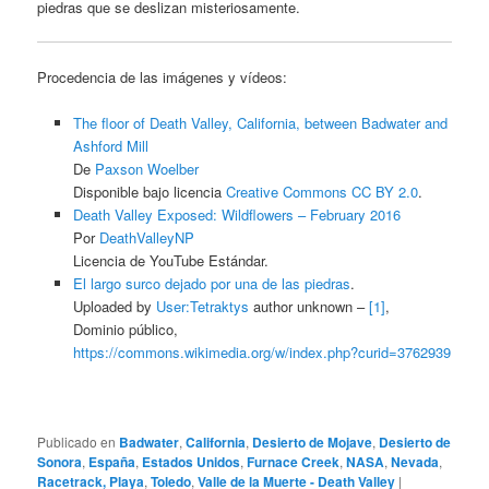
piedras que se deslizan misteriosamente.
Procedencia de las imágenes y vídeos:
The floor of Death Valley, California, between Badwater and
Ashford Mill
De
Paxson Woelber
Disponible bajo licencia
Creative Commons CC BY 2.0
.
Death Valley Exposed: Wildflowers – February 2016
Por
DeathValleyNP
Licencia de YouTube Estándar.
El largo surco dejado por una de las piedras
.
Uploaded by
User:Tetraktys
author unknown –
[1]
,
Dominio público,
https://commons.wikimedia.org/w/index.php?curid=3762939
Publicado en
Badwater
,
California
,
Desierto de Mojave
,
Desierto de
Sonora
,
España
,
Estados Unidos
,
Furnace Creek
,
NASA
,
Nevada
,
Racetrack, Playa
,
Toledo
,
Valle de la Muerte - Death Valley
|