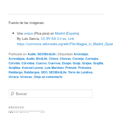
audio
Fuente de las imágenes:
Una
urraca
(
Pica pica
) en
Madrid
(
España
).
By Luis García,
CC BY-SA 3.0 es
,
Link
https://commons.wikimedia.org/wiki/File:Magpie_in_Madrid_(Spai
Publicado en
Audio
,
SEO/BirdLife
|
Etiquetado
Arrendajo
,
Arrendajos
,
Audio
,
BirdLife
,
Chova
,
Chovas
,
Corneja
,
Cornejas
,
Córvido
,
Córvidos
,
Cuervo
,
Cuervos
,
Esopo
,
Graja
,
Grajas
,
Grajilla
,
Grajillas
,
Konrad Lorenz
,
Luis Martínez
,
Primate
,
Primates
,
Rabilargo
,
Rabilargos
,
SEO
,
SEOBirdLife
,
Torre de Londres
,
Urraca
,
Urracas
|
Deja un comentario
B
u
s
c
ARCHIVOS:
a
Archivos: