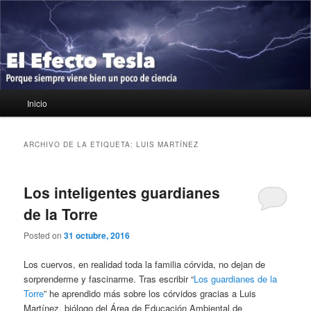
Ir
Ir
Porque siempre viene bien un poco de ciencia
al
al
contenido
contenido
principal
secundario
El Efecto Tesla
Menú
Inicio
principal
ARCHIVO DE LA ETIQUETA:
LUIS MARTÍNEZ
Los inteligentes guardianes
de la Torre
Posted on
31 octubre, 2016
Los cuervos, en realidad toda la familia córvida, no dejan de
sorprenderme y fascinarme. Tras escribir “
Los guardianes de la
Torre
” he aprendido más sobre los córvidos gracias a Luis
Martínez, biólogo del Área de Educación Ambiental de