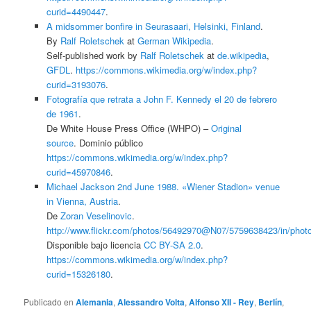
curid=4490447
.
A midsommer bonfire in Seurasaari, Helsinki, Finland
.
By
Ralf Roletschek
at
German Wikipedia
.
Self-published work by
Ralf Roletschek
at
de.wikipedia
,
GFDL
.
https://commons.wikimedia.org/w/index.php?
curid=3193076
.
Fotografía que retrata a John F. Kennedy el 20 de febrero
de 1961
.
De White House Press Office (WHPO) –
Original
source
. Dominio público
https://commons.wikimedia.org/w/index.php?
curid=45970846
.
Michael Jackson 2nd June 1988. «Wiener Stadion» venue
in Vienna, Austria
.
De
Zoran Veselinovic
.
http://www.flickr.com/photos/56492970@N07/5759638423/in/phot
Disponible bajo licencia
CC BY-SA 2.0
.
https://commons.wikimedia.org/w/index.php?
curid=15326180
.
Publicado en
Alemania
,
Alessandro Volta
,
Alfonso XII - Rey
,
Berlín
,