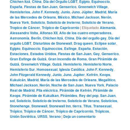
Chichen Itzá
,
China
,
Día del Orgullo LGBT
,
Egipto
,
Equinoccio
,
España
,
Fiestas de San Juan
,
Genserico
,
Greenwich Village
,
Hemisferios
,
John F. Kennedy
,
Junio
,
Juno
,
Júpiter
,
Madrid
,
María
de las Mercedes de Orleans
,
México
,
Michael Jackson
,
Nerón
,
Nueva York
,
Solsticio
,
Solsticio de Invierno
,
Solsticio de Verano
,
Tropico de Cáncer
,
Trópico de Capricornio
|
Etiquetado
Alemania
,
Alessandro Volta
,
Alfonso XII
,
Año de los cuatro emperadores
,
Astronomía
,
Berlín
,
Chichen Itzá
,
China
,
Día del orgullo gay
,
Día del
orgullo LGBT
,
Disturbios de Stonewall
,
Drag queen
,
Eclipse solar
,
Egipto
,
Equinoccio
,
Equinoccios
,
Esfinge
,
España
,
Estación
,
Estaciones
,
Estados Unidos
,
Fiestas de San Juan
,
Gay
,
Genserico
,
Gran Esfinge de Guizá
,
Gran incendio de Roma
,
Gran Pirámide de
Guizá
,
Greenwich Village
,
Guizá
,
Hemisferio
,
Hemisferio Norte
,
Hemisferio Sur
,
Homosexual
,
Iglesia Católica
,
John F. Kennedy
,
John Fitzgerald Kennedy
,
Junio
,
Juno
,
Jupiter
,
Kefrén
,
Keops
,
Kukulcán
,
Madrid
,
María de las Mercedes de Orleans
,
Megalítico
,
Michael Jackson
,
Nerón
,
Noche de San Juan
,
Nueva York
,
Palacio
Real de Madrid
,
Pila eléctrica
,
Pirámide de Kefrén
,
Pirámide de
Keops
,
Pirámide de Kukulkan
,
Pirámides
,
Rey del pop
,
San Juan
,
sol
,
Solsticio
,
Solsticio de Invierno
,
Solsticio de Verano
,
Solsticios
,
Stonehenge
,
Stonewall
,
Stonewall Inn
,
tierra
,
Tifus
,
Transexual
,
Trópico
,
Trópico de Cáncer
,
Trópico de Capricornio
,
Trópicos
,
Unión Soviética
,
URSS
,
Verano
|
Deja un comentario