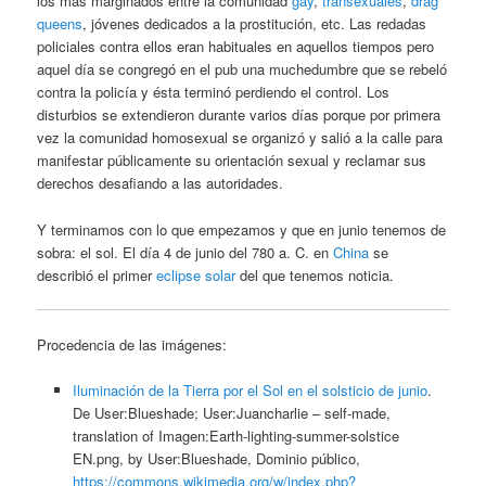
los más marginados entre la comunidad
gay
,
transexuales
,
drag
queens
, jóvenes dedicados a la prostitución, etc. Las redadas
policiales contra ellos eran habituales en aquellos tiempos pero
aquel día se congregó en el pub una muchedumbre que se rebeló
contra la policía y ésta terminó perdiendo el control. Los
disturbios se extendieron durante varios días porque por primera
vez la comunidad homosexual se organizó y salió a la calle para
manifestar públicamente su orientación sexual y reclamar sus
derechos desafiando a las autoridades.
Y terminamos con lo que empezamos y que en junio tenemos de
sobra: el sol. El día 4 de junio del 780 a. C. en
China
se
describió el primer
eclipse solar
del que tenemos noticia.
Procedencia de las imágenes:
Iluminación de la Tierra por el Sol en el solsticio de junio
.
De User:Blueshade; User:Juancharlie – self-made,
translation of Imagen:Earth-lighting-summer-solstice
EN.png, by User:Blueshade, Dominio público,
https://commons.wikimedia.org/w/index.php?