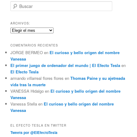
B
u
s
c
ARCHIVOS:
a
Archivos:
r
COMENTARIOS RECIENTES
JORGE BERMEO
en
El curioso y bello origen del nombre
Vanessa
El primer juego de ordenador del mundo | El Efecto Tesla
en
El Efecto Tesla
armando villarreal flores flores
en
Thomas Paine y su ajetreada
vida tras la muerte
VANESSA Hidalgo
en
El curioso y bello origen del nombre
Vanessa
Vanessa Stella
en
El curioso y bello origen del nombre
Vanessa
EL EFECTO TESLA EN TWITTER
Tweets por @ElEfectoTesla