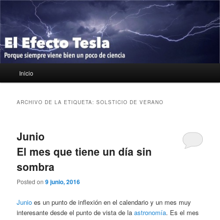
Ir
Ir
Porque siempre viene bien un poco de ciencia
al
al
contenido
contenido
principal
secundario
El Efecto Tesla
Menú
Inicio
principal
ARCHIVO DE LA ETIQUETA:
SOLSTICIO DE VERANO
Junio
El mes que tiene un día sin
sombra
Posted on
9 junio, 2016
Junio
es un punto de inflexión en el calendario y un mes muy
interesante desde el punto de vista de la
astronomía
. Es el mes