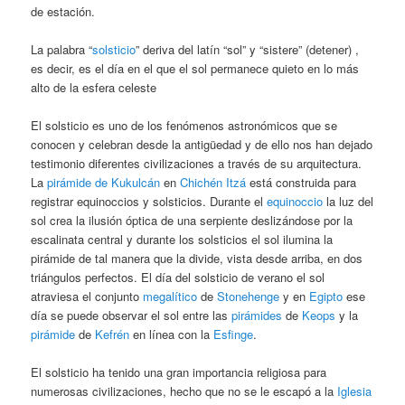
de estación.
La palabra “
solsticio
” deriva del latín “sol” y “sistere” (detener) ,
es decir, es el día en el que el sol permanece quieto en lo más
alto de la esfera celeste
El solsticio es uno de los fenómenos astronómicos que se
conocen y celebran desde la antigüedad y de ello nos han dejado
testimonio diferentes civilizaciones a través de su arquitectura.
La
pirámide de Kukulcán
en
Chichén Itzá
está construida para
registrar equinoccios y solsticios. Durante el
equinoccio
la luz del
sol crea la ilusión óptica de una serpiente deslizándose por la
escalinata central y durante los solsticios el sol ilumina la
pirámide de tal manera que la divide, vista desde arriba, en dos
triángulos perfectos. El día del solsticio de verano el sol
atraviesa el conjunto
megalítico
de
Stonehenge
y en
Egipto
ese
día se puede observar el sol entre las
pirámides
de
Keops
y la
pirámide
de
Kefrén
en línea con la
Esfinge
.
El solsticio ha tenido una gran importancia religiosa para
numerosas civilizaciones, hecho que no se le escapó a la
Iglesia