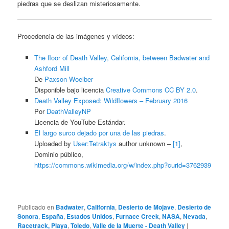
piedras que se deslizan misteriosamente.
Procedencia de las imágenes y vídeos:
The floor of Death Valley, California, between Badwater and
Ashford Mill
De
Paxson Woelber
Disponible bajo licencia
Creative Commons CC BY 2.0
.
Death Valley Exposed: Wildflowers – February 2016
Por
DeathValleyNP
Licencia de YouTube Estándar.
El largo surco dejado por una de las piedras
.
Uploaded by
User:Tetraktys
author unknown –
[1]
,
Dominio público,
https://commons.wikimedia.org/w/index.php?curid=3762939
Publicado en
Badwater
,
California
,
Desierto de Mojave
,
Desierto de
Sonora
,
España
,
Estados Unidos
,
Furnace Creek
,
NASA
,
Nevada
,
Racetrack, Playa
,
Toledo
,
Valle de la Muerte - Death Valley
|