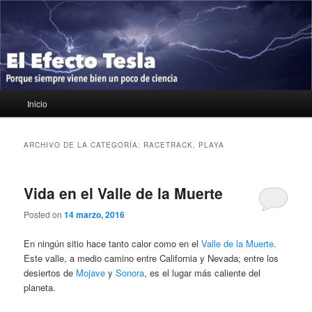
Ir
Ir
Porque siempre viene bien un poco de ciencia
al
al
contenido
contenido
principal
secundario
El Efecto Tesla
Menú
Inicio
principal
ARCHIVO DE LA CATEGORÍA:
RACETRACK, PLAYA
Vida en el Valle de la Muerte
Posted on
14 marzo, 2016
En ningún sitio hace tanto calor como en el
Valle de la Muerte
.
Este valle, a medio camino entre California y Nevada; entre los
desiertos de
Mojave
y
Sonora
, es el lugar más caliente del
planeta.