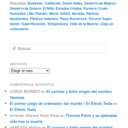
Etiquetado
Badwater
,
California
,
Death Valley
,
Desierto de Mojave
,
Desierto de Sonora
,
El Niño
,
Estados Unidos
,
Furnace Creek
,
Humedad
,
Lillo (Toledo)
,
Marte
,
NASA
,
Nevada
,
Piedras
deslizantes
,
Piedras rodantes
,
Playa Racetrack
,
Record
,
Super
bloom
,
Superfloración
,
Temperatura
,
Valle de la Muerte
|
Deja un
comentario
B
u
s
c
ARCHIVOS:
a
Archivos:
r
COMENTARIOS RECIENTES
JORGE BERMEO
en
El curioso y bello origen del nombre
Vanessa
El primer juego de ordenador del mundo | El Efecto Tesla
en
El Efecto Tesla
armando villarreal flores flores
en
Thomas Paine y su ajetreada
vida tras la muerte
VANESSA Hidalgo
en
El curioso y bello origen del nombre