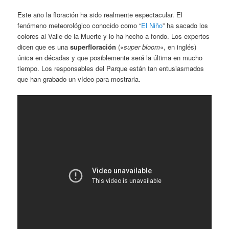
Este año la floración ha sido realmente espectacular. El
fenómeno meteorológico conocido como “
El Niño
” ha sacado los
colores al Valle de la Muerte y lo ha hecho a fondo. Los expertos
dicen que es una
superfloración
(«
super bloom
«, en inglés)
única en décadas y que posiblemente será la última en mucho
tiempo. Los responsables del Parque están tan entusiasmados
que han grabado un vídeo para mostrarla.