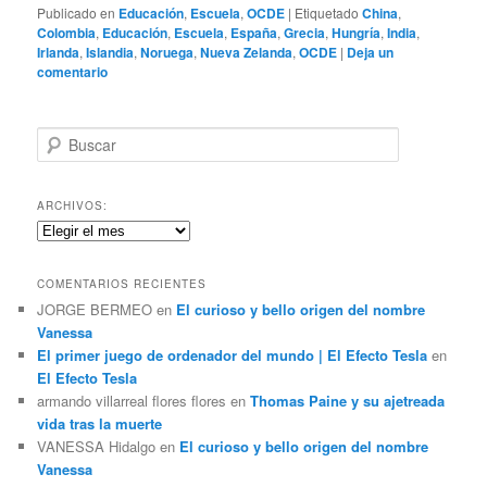
Publicado en
Educación
,
Escuela
,
OCDE
|
Etiquetado
China
,
Colombia
,
Educación
,
Escuela
,
España
,
Grecia
,
Hungría
,
India
,
Irlanda
,
Islandia
,
Noruega
,
Nueva Zelanda
,
OCDE
|
Deja un
comentario
B
u
s
c
ARCHIVOS:
a
Archivos:
r
COMENTARIOS RECIENTES
JORGE BERMEO
en
El curioso y bello origen del nombre
Vanessa
El primer juego de ordenador del mundo | El Efecto Tesla
en
El Efecto Tesla
armando villarreal flores flores
en
Thomas Paine y su ajetreada
vida tras la muerte
VANESSA Hidalgo
en
El curioso y bello origen del nombre
Vanessa