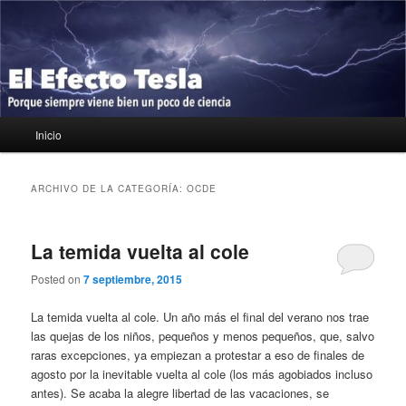
Ir
Ir
Porque siempre viene bien un poco de ciencia
al
al
contenido
contenido
principal
secundario
El Efecto Tesla
Menú
Inicio
principal
ARCHIVO DE LA CATEGORÍA:
OCDE
La temida vuelta al cole
Posted on
7 septiembre, 2015
La temida vuelta al cole. Un año más el final del verano nos trae
las quejas de los niños, pequeños y menos pequeños, que, salvo
raras excepciones, ya empiezan a protestar a eso de finales de
agosto por la inevitable vuelta al cole (los más agobiados incluso
antes). Se acaba la alegre libertad de las vacaciones, se