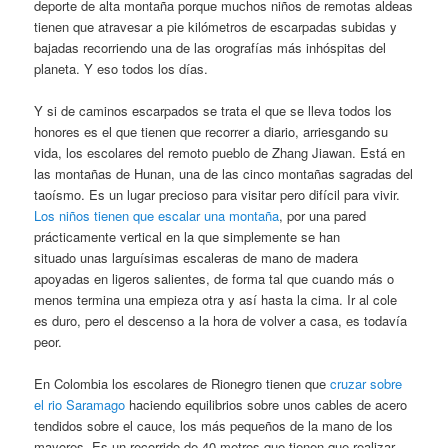
deporte de alta montaña porque muchos niños de remotas aldeas
tienen que atravesar a pie kilómetros de escarpadas subidas y
bajadas recorriendo una de las orografías más inhóspitas del
planeta. Y eso todos los días.
Y si de caminos escarpados se trata el que se lleva todos los
honores es el que tienen que recorrer a diario, arriesgando su
vida, los escolares del remoto pueblo de Zhang Jiawan. Está en
las montañas de Hunan, una de las cinco montañas sagradas del
taoísmo. Es un lugar precioso para visitar pero difícil para vivir.
Los niños tienen que escalar una montaña
, por una pared
prácticamente vertical en la que simplemente se han
situado unas larguísimas escaleras de mano de madera
apoyadas en ligeros salientes, de forma tal que cuando más o
menos termina una empieza otra y así hasta la cima. Ir al cole
es duro, pero el descenso a la hora de volver a casa, es todavía
peor.
En Colombia los escolares de Rionegro tienen que
cruzar sobre
el rio Saramago
haciendo equilibrios sobre unos cables de acero
tendidos sobre el cauce, los más pequeños de la mano de los
mayores. Es un recorrido de 40 metros que tienen que realizar