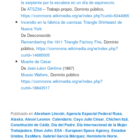
la serpiente por la escalera en un día de equinoccio.
De
ATSZ56
–
Trabajo propio
, Dominio público,
https://commons.wikimedia.org/w/index.php?curid=6344965
Incendio en la fábrica de camisas Triangle Shirtwaist de
Nueva York
De
Desconocido
Remembering the 1911 Triangle Factory Fire
, Dominio
público,
https://commons.wikimedia.org/w/index.php?
curid=14685005
Muerte de César
De
Jean-Léon Gérôme
(1867)
Museo Walters
, Dominio público
https://commons.wikimedia.org/w/index.php?
curid=18843517
Publicado en
Abraham Lincoln
,
Agencia Espacial Federal Rusa
,
Alaska
,
Alexei Leonov
,
Calendario
,
Cayo Julio César
,
Chichen Itzá
,
Constitución de Cádiz
,
Día del Padre
,
Día Internacional de la Mujer
Trabajadora
,
Elton John
,
ESA - European Space Agency
,
Estados
Unidos
,
ExoMars
,
Gabriel García Márquez
,
Hemisferio Norte
,