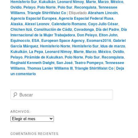
Hemisferio Sur
,
Kukulkán
,
Leonard Nimoy
,
Marte
,
Marzo
,
México
,
Ovidio
,
Pelayo
,
Polo Norte
,
Polo Sur
,
Reconquista
,
Tennessee
Williams
,
Triangle ShirtWaist Co
|
Etiquetado
Abraham Lincoln
,
Agencia Espacial Europea
,
Agencia Espacial Federal Rusa
,
Alaska
,
Alexei Leonov
,
Calendario Romano
,
Cayo Julio César
,
Chichen Itzá
,
Constitución de Cádiz
,
Covadonga
,
Día del Padre
,
Día
Internacional de la Mujer Trabajadora
,
Don Pelayo
,
Elton John
,
Equinoccio
,
ESA
,
European Space Agency
,
Exomars2016
,
Gabriel
García Márquez
,
Hemisferio Norte
,
Hemisferio Sur
,
Idus de marzo
,
Kukulkán
,
La Pepa
,
Leonard Nimoy
,
Marte
,
Marzo
,
México
,
Ovidio
,
Pelayo
,
Pirámide de Kukulkan
,
Polo Norte
,
Polo Sur
,
Reconquista
,
Reginald Kenneth Dwight
,
San José
,
Teatro Pompeyo
,
Tennessee
Williams
,
Thomas Lanier Williams III
,
Triangle ShirtWaist Co
|
Deja
un comentario
B
u
s
c
ARCHIVOS:
a
Archivos:
r
COMENTARIOS RECIENTES