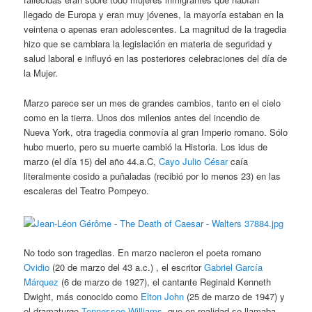
llegado de Europa y eran muy jóvenes, la mayoría estaban en la
veintena o apenas eran adolescentes. La magnitud de la tragedia
hizo que se cambiara la legislación en materia de seguridad y
salud laboral e influyó en las posteriores celebraciones del día de
la Mujer.
Marzo parece ser un mes de grandes cambios, tanto en el cielo
como en la tierra. Unos dos milenios antes del incendio de
Nueva York, otra tragedia conmovía al gran Imperio romano. Sólo
hubo muerto, pero su muerte cambió la Historia. Los idus de
marzo (el día 15) del año 44.a.C,
Cayo Julio César
caía
literalmente cosido a puñaladas (recibió por lo menos 23) en las
escaleras del Teatro Pompeyo.
No todo son tragedias. En marzo nacieron el poeta romano
Ovidio
(20 de marzo del 43 a.c.) , el escritor
Gabriel García
Márquez
(6 de marzo de 1927), el cantante Reginald Kenneth
Dwight, más conocido como
Elton John
(25 de marzo de 1947) y
el dramaturgo
Tennessee Williams
, que en realidad se llamaba