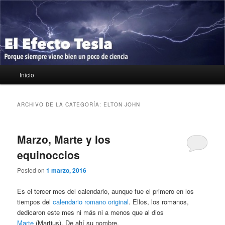
Ir
Ir
Porque siempre viene bien un poco de ciencia
al
al
contenido
contenido
principal
secundario
El Efecto Tesla
Menú
Inicio
principal
ARCHIVO DE LA CATEGORÍA:
ELTON JOHN
Marzo, Marte y los
equinoccios
Posted on
1 marzo, 2016
Es el tercer mes del calendario, aunque fue el primero en los
tiempos del
calendario romano original
. Ellos, los romanos,
dedicaron este mes ni más ni a menos que al dios
Marte
(Martius). De ahí su nombre.