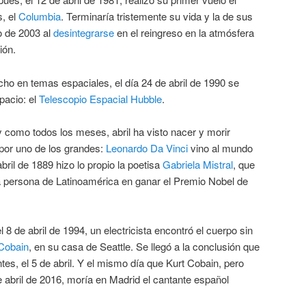
s, el
Columbia
. Terminaría tristemente su vida y la de sus
ro de 2003 al
desintegrarse
en el reingreso en la atmósfera
ión.
ho en temas espaciales, el día 24 de abril de 1990 se
pacio: el
Telescopio Espacial Hubble
.
y como todos los meses, abril ha visto nacer y morir
or uno de los grandes:
Leonardo Da Vinci
vino al mundo
abril de 1889 hizo lo propio la poetisa
Gabriela Mistral
, que
ra persona de Latinoamérica en ganar el Premio Nobel de
l 8 de abril de 1994, un electricista encontró el cuerpo sin
Cobain
, en su casa de Seattle. Se llegó a la conclusión que
tes, el 5 de abril. Y el mismo día que Kurt Cobain, pero
 abril de 2016, moría en Madrid el cantante español