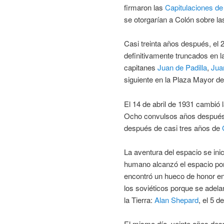
firmaron las
Capitulaciones de
se otorgarían a Colón sobre las
Casi treinta años después, el 
definitivamente truncados en 
capitanes
Juan de Padilla
,
Jua
siguiente en la Plaza Mayor d
El 14 de abril de 1931 cambió l
Ocho convulsos años después, e
después de casi tres años de
La aventura del espacio se inic
humano alcanzó el espacio por
encontró un hueco de honor en l
los soviéticos porque se adela
la Tierra:
Alan Shepard
, el 5 
El mismo día, veinte años despu