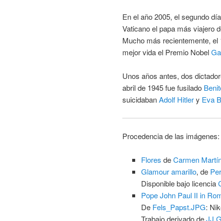
En el año 2005, el segundo día
Vaticano el papa más viajero de
Mucho más recientemente, el 1
mejor vida el Premio Nobel
Ga
Unos años antes, dos dictadore
abril de 1945 fue fusilado
Benit
suicidaban
Adolf Hitler
y
Eva B
Procedencia de las imágenes:
Flores
de
Carmen Martín
Glamour amarillo
, de
Per
Disponible bajo licencia
Pope John Paul II in Ro
De
Fels_Papst.JPG
: Ni
Trabajo derivado de
JJ 