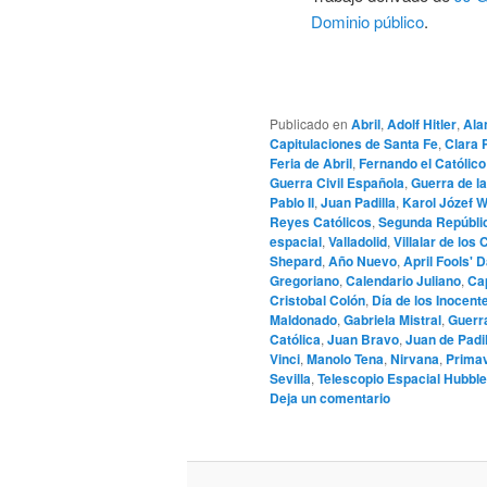
Dominio público
.
Publicado en
Abril
,
Adolf Hitler
,
Ala
Capitulaciones de Santa Fe
,
Clara 
Feria de Abril
,
Fernando el Católico
Guerra Civil Española
,
Guerra de l
Pablo II
,
Juan Padilla
,
Karol Józef W
Reyes Católicos
,
Segunda Repúbli
espacial
,
Valladolid
,
Villalar de lo
Shepard
,
Año Nuevo
,
April Fools' 
Gregoriano
,
Calendario Juliano
,
Cap
Cristobal Colón
,
Día de los Inocent
Maldonado
,
Gabriela Mistral
,
Guerra
Católica
,
Juan Bravo
,
Juan de Padil
Vinci
,
Manolo Tena
,
Nirvana
,
Prima
Sevilla
,
Telescopio Espacial Hubble
Deja un comentario