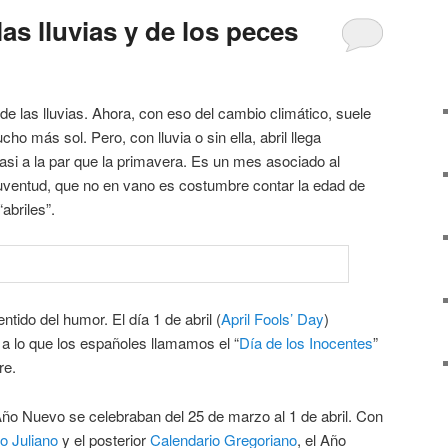
las lluvias y de los peces
de las lluvias. Ahora, con eso del cambio climático, suele
 más sol. Pero, con lluvia o sin ella, abril llega
si a la par que la primavera. Es un mes asociado al
 juventud, que no en vano es costumbre contar la edad de
abriles”.
tido del humor. El día 1 de abril (
April Fools’ Day
)
 a lo que los españoles llamamos el “
Día de los Inocentes
”
re.
Año Nuevo se celebraban del 25 de marzo al 1 de abril. Con
o Juliano
y el posterior
Calendario Gregoriano
, el Año