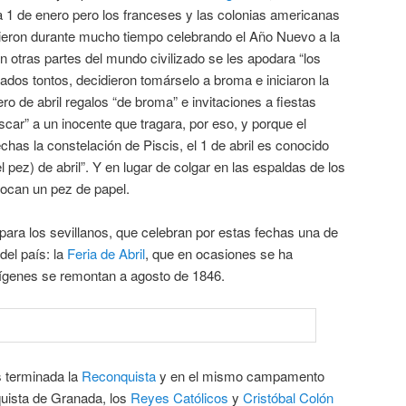
a 1 de enero pero los franceses y las colonias americanas
guieron durante mucho tiempo celebrando el Año Nuevo a la
n otras partes del mundo civilizado se les apodara “los
amados tontos, decidieron tomárselo a broma e iniciaron la
ro de abril regalos “de broma” e invitaciones a fiestas
scar” a un inocente que tragara, por eso, y porque el
has la constelación de Piscis, el 1 de abril es conocido
 pez) de abril”. Y en lugar de colgar en las espaldas de los
locan un pez de papel.
ara los sevillanos, que celebran por estas fechas una de
del país: la
Feria de Abril
, que en ocasiones se ha
ígenes se remontan a agosto de 1846.
s terminada la
Reconquista
y en el mismo campamento
nquista de Granada, los
Reyes Católicos
y
Cristóbal Colón