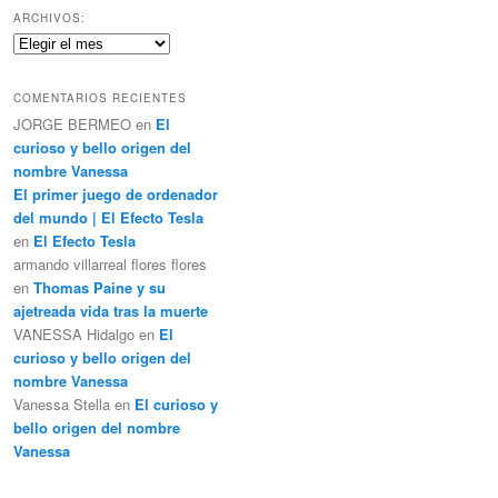
c
ARCHIVOS:
a
Archivos:
r
COMENTARIOS RECIENTES
JORGE BERMEO
en
El
curioso y bello origen del
nombre Vanessa
El primer juego de ordenador
del mundo | El Efecto Tesla
en
El Efecto Tesla
armando villarreal flores flores
en
Thomas Paine y su
ajetreada vida tras la muerte
VANESSA Hidalgo
en
El
curioso y bello origen del
nombre Vanessa
Vanessa Stella
en
El curioso y
bello origen del nombre
Vanessa