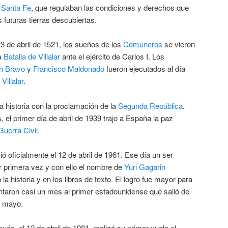
 Santa Fe
, que regulaban las condiciones y derechos que
 futuras tierras descubiertas.
23 de abril de 1521, los sueños de los
Comuneros
se vieron
la
Batalla de Villalar
ante el ejército de Carlos I. Los
n Bravo
y
Francisco Maldonado
fueron ejecutados al día
e
Villalar
.
a historia con la proclamación de la
Segunda República
.
l primer día de abril de 1939 trajo a España la paz
Guerra Civil
.
ió oficialmente el 12 de abril de 1961. Ese día un ser
 primera vez y con ello el nombre de
Yuri Gagarin
a historia y en los libros de texto. El logro fue mayor para
ntaron casi un mes al primer estadounidense que salió de
de mayo.
és, el 12 de abril de 1981, realizó su primer vuelo el