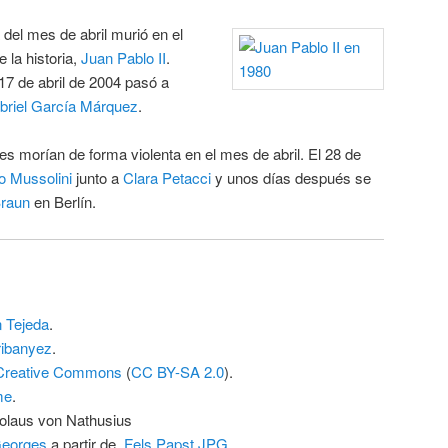
 del mes de abril murió en el
 la historia,
Juan Pablo II
.
7 de abril de 2004 pasó a
briel García Márquez
.
s morían de forma violenta en el mes de abril. El 28 de
o Mussolini
junto a
Clara Petacci
y unos días después se
raun
en Berlín.
 Tejeda
.
ibanyez
.
Creative Commons
(
CC BY-SA 2.0
).
me
.
kolaus von Nathusius
Georges
a partir de
Fels Papst.JPG
.