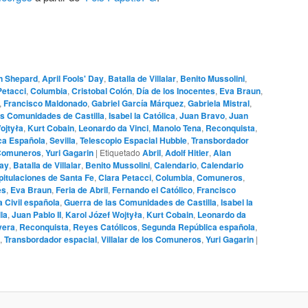
n Shepard
,
April Fools' Day
,
Batalla de Villalar
,
Benito Mussolini
,
Petacci
,
Columbia
,
Cristobal Colón
,
Día de los Inocentes
,
Eva Braun
,
,
Francisco Maldonado
,
Gabriel García Márquez
,
Gabriela Mistral
,
as Comunidades de Castilla
,
Isabel la Católica
,
Juan Bravo
,
Juan
ojtyła
,
Kurt Cobain
,
Leonardo da Vinci
,
Manolo Tena
,
Reconquista
,
ca Española
,
Sevilla
,
Telescopio Espacial Hubble
,
Transbordador
s Comuneros
,
Yuri Gagarin
|
Etiquetado
Abril
,
Adolf Hitler
,
Alan
Day
,
Batalla de Villalar
,
Benito Mussolini
,
Calendario
,
Calendario
itulaciones de Santa Fe
,
Clara Petacci
,
Columbia
,
Comuneros
,
es
,
Eva Braun
,
Feria de Abril
,
Fernando el Católico
,
Francisco
 Civil española
,
Guerra de las Comunidades de Castilla
,
Isabel la
la
,
Juan Pablo II
,
Karol Józef Wojtyła
,
Kurt Cobain
,
Leonardo da
vera
,
Reconquista
,
Reyes Católicos
,
Segunda República española
,
,
Transbordador espacial
,
Villalar de los Comuneros
,
Yuri Gagarin
|