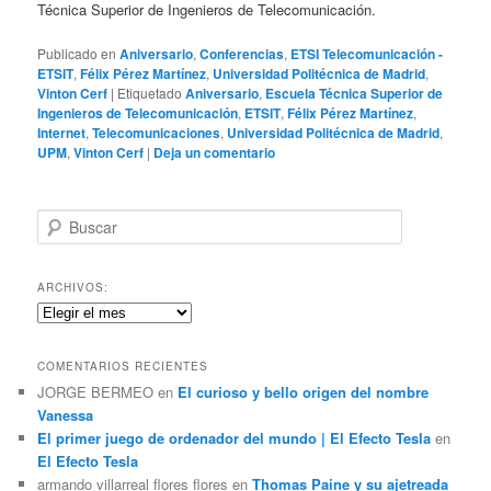
Técnica Superior de Ingenieros de Telecomunicación.
Publicado en
Aniversario
,
Conferencias
,
ETSI Telecomunicación -
ETSIT
,
Félix Pérez Martínez
,
Universidad Politécnica de Madrid
,
Vinton Cerf
|
Etiquetado
Aniversario
,
Escuela Técnica Superior de
Ingenieros de Telecomunicación
,
ETSIT
,
Félix Pérez Martínez
,
Internet
,
Telecomunicaciones
,
Universidad Politécnica de Madrid
,
UPM
,
Vinton Cerf
|
Deja un comentario
B
u
s
c
ARCHIVOS:
a
Archivos:
r
COMENTARIOS RECIENTES
JORGE BERMEO
en
El curioso y bello origen del nombre
Vanessa
El primer juego de ordenador del mundo | El Efecto Tesla
en
El Efecto Tesla
armando villarreal flores flores
en
Thomas Paine y su ajetreada