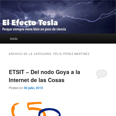
Ir
Ir
Porque siempre viene bien un poco de ciencia
al
al
contenido
contenido
principal
secundario
El Efecto Tesla
Menú
Inicio
principal
ARCHIVO DE LA CATEGORÍA:
FÉLIX PÉREZ MARTÍNEZ
ETSIT – Del nodo Goya a la
Internet de las Cosas
Posted on
30 julio, 2015