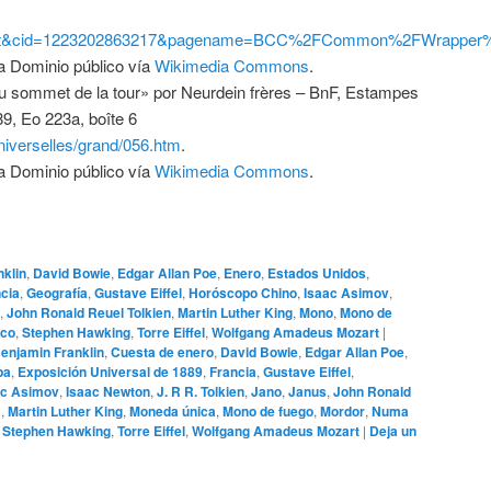
ut&cid=1223202863217&pagename=BCC%2FCommon%2FWrapper
ia Dominio público vía
Wikimedia Commons
.
 sommet de la tour» por Neurdein frères – BnF, Estampes
89, Eo 223a, boîte 6
/universelles/grand/056.htm
.
ia Dominio público vía
Wikimedia Commons
.
klin
,
David Bowie
,
Edgar Allan Poe
,
Enero
,
Estados Unidos
,
cia
,
Geografía
,
Gustave Eiffel
,
Horóscopo Chino
,
Isaac Asimov
,
,
John Ronald Reuel Tolkien
,
Martin Luther King
,
Mono
,
Mono de
rco
,
Stephen Hawking
,
Torre Eiffel
,
Wolfgang Amadeus Mozart
|
enjamin Franklin
,
Cuesta de enero
,
David Bowie
,
Edgar Allan Poe
,
pa
,
Exposición Universal de 1889
,
Francia
,
Gustave Eiffel
,
ac Asimov
,
Isaac Newton
,
J. R R. Tolkien
,
Jano
,
Janus
,
John Ronald
a
,
Martin Luther King
,
Moneda única
,
Mono de fuego
,
Mordor
,
Numa
,
Stephen Hawking
,
Torre Eiffel
,
Wolfgang Amadeus Mozart
|
Deja un