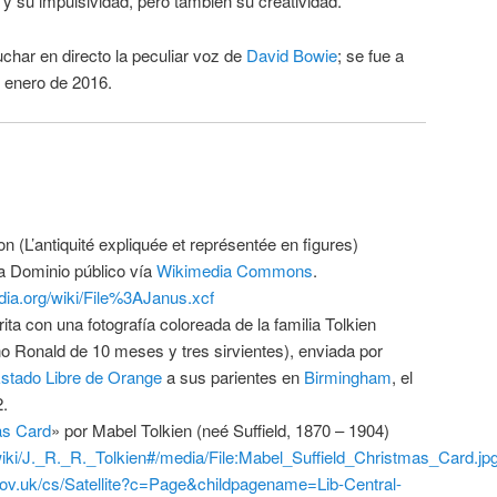
 y su impulsividad, pero también su creatividad.
har en directo la peculiar voz de
David Bowie
; se fue a
e enero de 2016.
 (L’antiquité expliquée et représentée en figures)
ia Dominio público vía
Wikimedia Commons
.
ia.org/wiki/File%3AJanus.xcf
ta con una fotografía coloreada de la familia Tolkien
ño Ronald de 10 meses y tres sirvientes), enviada por
stado Libre de Orange
a sus parientes en
Birmingham
, el
.
as Card
» por Mabel Tolkien (neé Suffield, 1870 – 1904)
/wiki/J._R._R._Tolkien#/media/File:Mabel_Suffield_Christmas_Card.jp
ov.uk/cs/Satellite?c=Page&childpagename=Lib-Central-