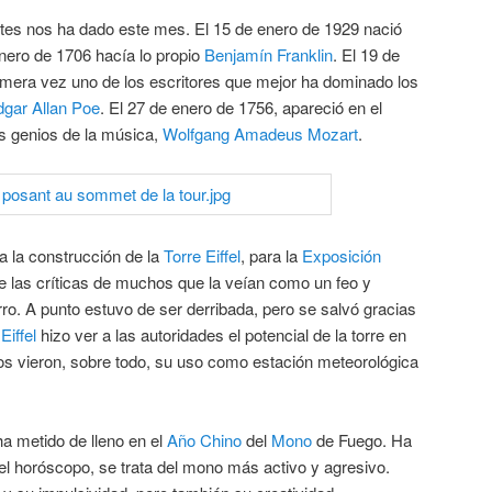
tes nos ha dado este mes. El 15 de enero de 1929 nació
nero de 1706 hacía lo propio
Benjamín Franklin
. El 19 de
rimera vez uno de los escritores que mejor ha dominado los
gar Allan Poe
. El 27 de enero de 1756, apareció en el
 genios de la música,
Wolfgang Amadeus Mozart
.
ia la construcción de la
Torre Eiffel
, para la
Exposición
e las críticas de muchos que la veían como un feo y
o. A punto estuvo de ser derribada, pero se salvó gracias
Eiffel
hizo ver a las autoridades el potencial de la torre en
tos vieron, sobre todo, su uso como estación meteorológica
a metido de lleno en el
Año Chino
del
Mono
de Fuego. Ha
e el horóscopo, se trata del mono más activo y agresivo.