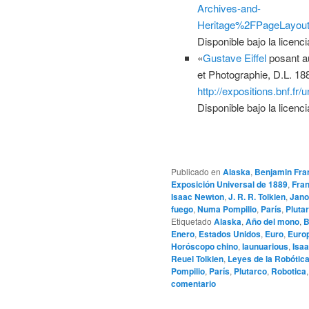
Archives-and-
Heritage%2FPageLayo
Disponible bajo la licenc
«
Gustave Eiffel
posant au
et Photographie, D.L. 18
http://expositions.bnf.fr
Disponible bajo la licenc
Publicado en
Alaska
,
Benjamin Fran
Exposición Universal de 1889
,
Fran
Isaac Newton
,
J. R. R. Tolkien
,
Jano
fuego
,
Numa Pompilio
,
París
,
Pluta
Etiquetado
Alaska
,
Año del mono
,
B
Enero
,
Estados Unidos
,
Euro
,
Euro
Horóscopo chino
,
Iaunuarious
,
Isa
Reuel Tolkien
,
Leyes de la Robótic
Pompilio
,
París
,
Plutarco
,
Robotica
comentario