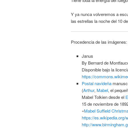
Tiene toda la energía del fuego
Y ya nunca volveremos a escuc
las estrellas la noche del 10 d
Procedencia de las imágenes:
Janus
By Bernard de Montfaucon
Disponible bajo la licenc
https://commons.wikimed
Postal navideña
manuscri
(
Arthur
,
Mabel
, el peque
Mabel Tolkien desde el
E
15 de noviembre de 1892
«
Mabel Suffield Christm
https://es.wikipedia.org
http://www.birmingham.g