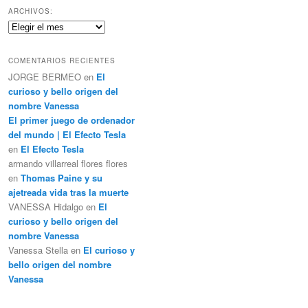
c
ARCHIVOS:
a
Archivos:
r
COMENTARIOS RECIENTES
JORGE BERMEO
en
El
curioso y bello origen del
nombre Vanessa
El primer juego de ordenador
del mundo | El Efecto Tesla
en
El Efecto Tesla
armando villarreal flores flores
en
Thomas Paine y su
ajetreada vida tras la muerte
VANESSA Hidalgo
en
El
curioso y bello origen del
nombre Vanessa
Vanessa Stella
en
El curioso y
bello origen del nombre
Vanessa