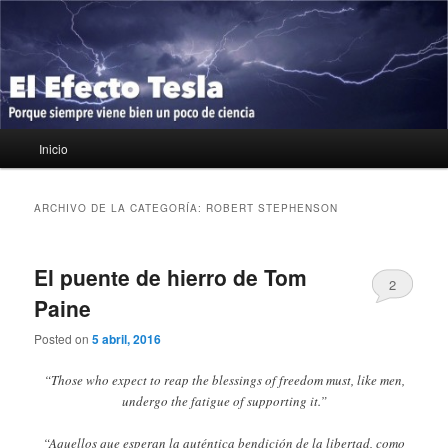
Ir
Ir
Porque siempre viene bien un poco de ciencia
al
al
contenido
contenido
principal
secundario
El Efecto Tesla
Menú
Inicio
principal
ARCHIVO DE LA CATEGORÍA:
ROBERT STEPHENSON
El puente de hierro de Tom
2
Paine
Posted on
5 abril, 2016
“Those who expect to reap the blessings of freedom must, like men,
undergo the fatigue of supporting it.”
“Aquellos que esperan la auténtica bendición de la libertad, como