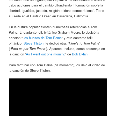
cabo acciones para el cambio difundiendo información sobre la
libertad, igualdad, justicia, religión e ideas democráticas”. Tiene
su sede en el Castillo Green en Pasadena, California.
En la cultura popular existen numerosas referencias a Tom
Paine. El cantante folk británico Graham Moore, le dedicó la
canción “
Los huesos de Tom Paine
” y otro cantante folk
británico,
Steve Tilston
, le dedicó otra: “
Here’s to Tom Paine
”
(“
Ésta es por Tom Paine
”). Aparece, incluso, como personaje en
la canción “
As I went out one morning
” de
Bob Dylan
.
Para terminar con Tom Paine (de momento), os dejo el vídeo de
la canción de Steve Tilston.