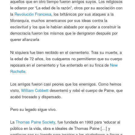
aquellos que en otro tiempo fueron amigos suyos. Los religiosos
le odiaron por “La edad de la razón”, otros por su asociación con
la
Revolución Francesa
, los británicos por sus ataques a la
Monarquía, muchos americanos por sus ideas contra la
esclavitud y los que le habían alabado por ayudar a construir la
democracia fueron los mismos que le denigraron después por
querer afianzarla
Ni siquiera fue bien recibido en el cementerio. Tras su muerte, a
la edad de 72 años, los cuáqueros no permitieron que su cuerpo
reposara en el cementerio y fue enterrado en su finca de
New
Rochelle
.
Los amigos fueron casi peores que los enemigos. Como hemos
visto,
William Cobbett
desenterró y robó el cuerpo de Paine, que
acabó troceado y dispersado.
Pero su legado sigue vivo.
La
Thomas Paine Society
, fue fundada en 1993 para “educar al
público en la vida, obra e ideales de Thomas Paine […] y
continuar con su legado para inspirar a los ciudadanos a llevar a