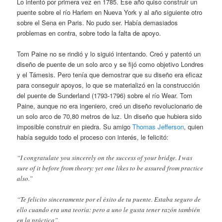
Lo intentó por primera vez en 1785. Ese año quiso construir un
puente sobre el río Harlem en Nueva York y al año siguiente otro
sobre el Sena en Paris. No pudo ser. Había demasiados
problemas en contra, sobre todo la falta de apoyo.
Tom Paine no se rindió y lo siguió intentando. Creó y patentó un
diseño de puente de un solo arco y se fijó como objetivo Londres
y el Támesis. Pero tenía que demostrar que su diseño era eficaz
para conseguir apoyos, lo que se materializó en la construcción
del puente de Sunderland (1793-1796) sobre el río Wear. Tom
Paine, aunque no era ingeniero, creó un diseño revolucionario de
un solo arco de 70,80 metros de luz. Un diseño que hubiera sido
imposible construir en piedra. Su amigo
Thomas Jefferson
, quien
había seguido todo el proceso con interés, le felicitó:
“I congratulate you sincerely on the success of your bridge. I was
sure of it before from theory: yet one likes to be assured from practice
also.”
“Te felicito sinceramente por el éxito de tu puente. Estaba seguro de
ello cuando era una teoría: pero a uno le gusta tener razón también
en la práctica”.