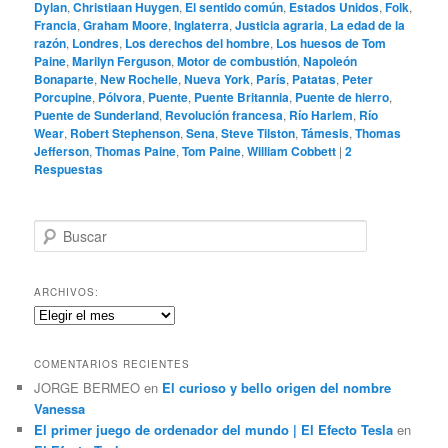
Dylan
,
Christiaan Huygen
,
El sentido común
,
Estados Unidos
,
Folk
,
Francia
,
Graham Moore
,
Inglaterra
,
Justicia agraria
,
La edad de la
razón
,
Londres
,
Los derechos del hombre
,
Los huesos de Tom
Paine
,
Marilyn Ferguson
,
Motor de combustión
,
Napoleón
Bonaparte
,
New Rochelle
,
Nueva York
,
París
,
Patatas
,
Peter
Porcupine
,
Pólvora
,
Puente
,
Puente Britannia
,
Puente de hierro
,
Puente de Sunderland
,
Revolución francesa
,
Río Harlem
,
Río
Wear
,
Robert Stephenson
,
Sena
,
Steve Tilston
,
Támesis
,
Thomas
Jefferson
,
Thomas Paine
,
Tom Paine
,
William Cobbett
|
2
Respuestas
B
u
s
c
ARCHIVOS:
a
Archivos:
r
COMENTARIOS RECIENTES
JORGE BERMEO
en
El curioso y bello origen del nombre
Vanessa
El primer juego de ordenador del mundo | El Efecto Tesla
en