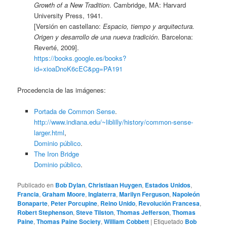
Growth of a New Tradition
. Cambridge, MA: Harvard
University Press, 1941.
[Versión en castellano:
Espacio, tiempo y arquitectura.
Origen y desarrollo de una nueva tradición
. Barcelona:
Reverté, 2009].
https://books.google.es/books?
id=xioaDnoK6cEC&pg=PA191
Procedencia de las imágenes:
Portada de Common Sense
.
http://www.indiana.edu/~liblilly/history/common-sense-
larger.html
,
Dominio público
.
The Iron Bridge
Dominio público
.
Publicado en
Bob Dylan
,
Christiaan Huygen
,
Estados Unidos
,
Francia
,
Graham Moore
,
Inglaterra
,
Marilyn Ferguson
,
Napoleón
Bonaparte
,
Peter Porcupine
,
Reino Unido
,
Revolución Francesa
,
Robert Stephenson
,
Steve Tilston
,
Thomas Jefferson
,
Thomas
Paine
,
Thomas Paine Society
,
William Cobbett
|
Etiquetado
Bob