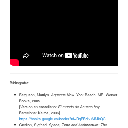
Bibliografía:
Ferguson, Marilyn.
Aquarius Now
. York Beach, ME: Weiser
Books, 2005.
[Versión en castellano:
El mundo de Acuario hoy
.
Barcelona: Kairós, 2006].
https://books.google.es/books?id=RqFBd5uMMkQC
Giedion, Sigfried.
Space, Time and Architecture: The