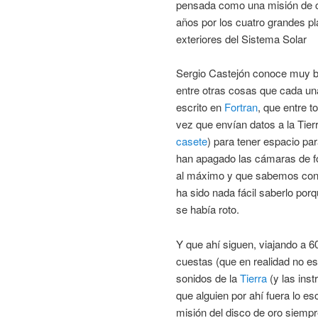
pensada como una misión de 
años por los cuatro grandes p
exteriores del Sistema Solar
Sergio Castejón conoce muy bi
entre otras cosas que cada un
escrito en
Fortran
, que entre 
vez que envían datos a la Tierr
casete
) para tener espacio pa
han apagado las cámaras de fot
al máximo y que sabemos con s
ha sido nada fácil saberlo por
se había roto.
Y que ahí siguen, viajando a 
cuestas (que en realidad no e
sonidos de la
Tierra
(y las inst
que alguien por ahí fuera lo e
misión del disco de oro siempre