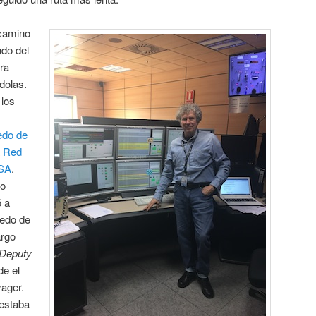
 camino
do del
rra
dolas.
 los
edo de
a
Red
SA
.
io
 a
ledo de
argo
Deputy
de el
yager.
 estaba