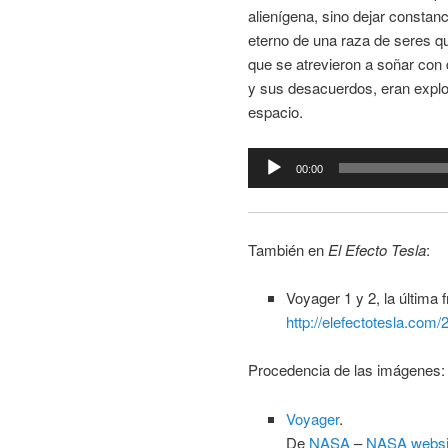
alienígena, sino dejar constan
eterno de una raza de seres q
que se atrevieron a soñar con
y sus desacuerdos, eran explor
espacio.
Reproductor
00:00
de
audio
También en
El Efecto Tesla
:
Voyager 1 y 2, la última f
http://elefectotesla.com/
Procedencia de las imágenes:
Voyager
.
De
NASA
–
NASA websi