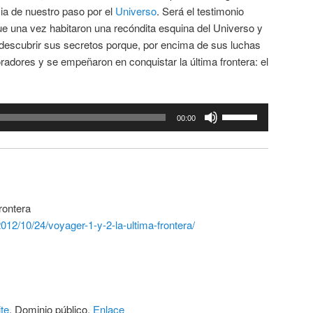
cia de nuestro paso por el
Universo
. Será el testimonio
ue una vez habitaron una recóndita esquina del Universo y
 descubrir sus secretos porque, por encima de sus luchas
adores y se empeñaron en conquistar la última frontera: el
Utiliza
00:00
las
teclas
de
flecha
arriba/abajo
rontera
para
2012/10/24/voyager-1-y-2-la-ultima-frontera/
aumentar
o
disminuir
el
volumen.
te
, Dominio público,
Enlace