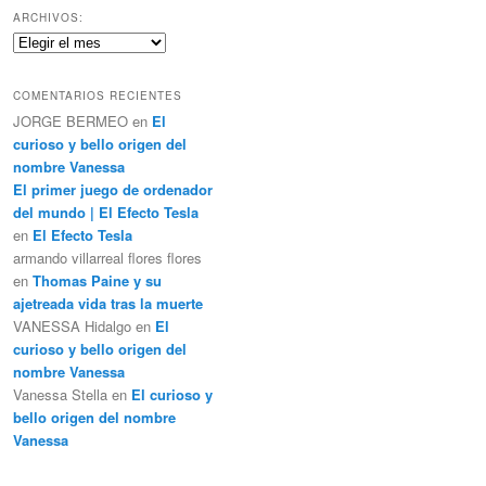
c
ARCHIVOS:
a
Archivos:
r
COMENTARIOS RECIENTES
JORGE BERMEO
en
El
curioso y bello origen del
nombre Vanessa
El primer juego de ordenador
del mundo | El Efecto Tesla
en
El Efecto Tesla
armando villarreal flores flores
en
Thomas Paine y su
ajetreada vida tras la muerte
VANESSA Hidalgo
en
El
curioso y bello origen del
nombre Vanessa
Vanessa Stella
en
El curioso y
bello origen del nombre
Vanessa