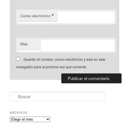
*
Correo electrónico
Web
Guarda mi nombre, correo electrónico y web en este
navegador para la próxima vez que comente.
B
u
s
c
ARCHIVOS:
a
Archivos:
r