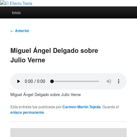
Ir
Porque siempre viene bien un poco de ciencia
al
Menú
Inicio
contenido
principal
principal
El Efecto Tesla
Navegación
←
Anterior
de
entradas
Miguel Ángel Delgado sobre
Julio Verne
Miguel Ángel Delgado sobre Julio Verne
Esta entrada fue publicada por
Carmen Martín Tejeda
. Guarda el
enlace permanente
.