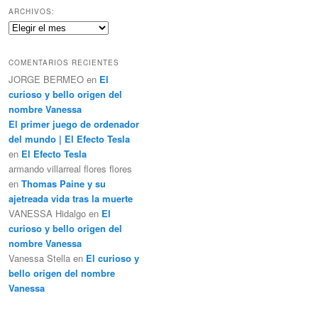
c
ARCHIVOS:
a
Archivos:
r
COMENTARIOS RECIENTES
JORGE BERMEO
en
El
curioso y bello origen del
nombre Vanessa
El primer juego de ordenador
del mundo | El Efecto Tesla
en
El Efecto Tesla
armando villarreal flores flores
en
Thomas Paine y su
ajetreada vida tras la muerte
VANESSA Hidalgo
en
El
curioso y bello origen del
nombre Vanessa
Vanessa Stella
en
El curioso y
bello origen del nombre
Vanessa