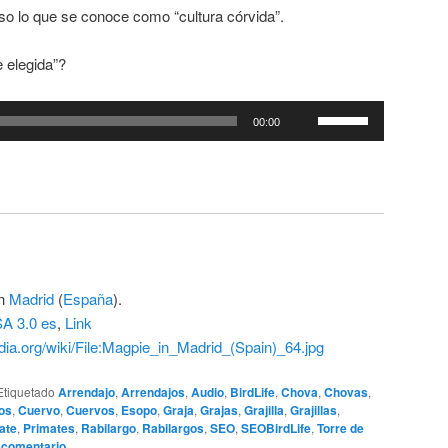
uso lo que se conoce como “cultura córvida”.
 elegida”?
Utiliza
00:00
las
teclas
de
flecha
arriba/abajo
para
aumentar
en
Madrid
(
España
).
o
A 3.0 es
,
Link
disminuir
ia.org/wiki/File:Magpie_in_Madrid_(Spain)_64.jpg
el
volumen.
Etiquetado
Arrendajo
,
Arrendajos
,
Audio
,
BirdLife
,
Chova
,
Chovas
,
os
,
Cuervo
,
Cuervos
,
Esopo
,
Graja
,
Grajas
,
Grajilla
,
Grajillas
,
ate
,
Primates
,
Rabilargo
,
Rabilargos
,
SEO
,
SEOBirdLife
,
Torre de
 comentario