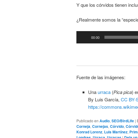
Y que los córvidos tienen incl
¿Realmente somos la “especie
Reproductor
00:00
de
audio
Fuente de las imágenes:
Una
urraca
(
Pica pica
) 
By Luis García,
CC BY-S
https://commons.wikimed
Publicado en
Audio
,
SEO/BirdLife
|
Corneja
,
Cornejas
,
Córvido
,
Córvid
Konrad Lorenz
,
Luis Martínez
,
Prim
Londres
,
Urraca
,
Urracas
|
Deja un