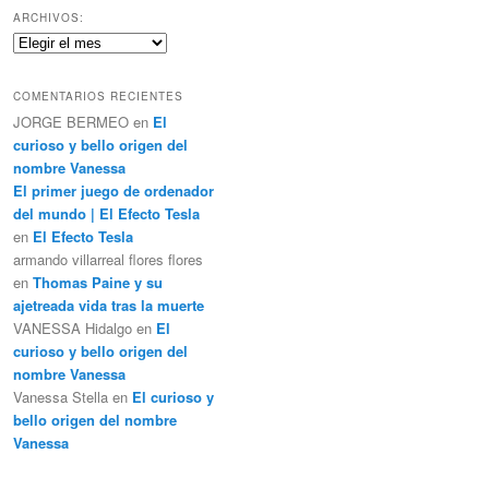
c
ARCHIVOS:
a
Archivos:
r
COMENTARIOS RECIENTES
JORGE BERMEO
en
El
curioso y bello origen del
nombre Vanessa
El primer juego de ordenador
del mundo | El Efecto Tesla
en
El Efecto Tesla
armando villarreal flores flores
en
Thomas Paine y su
ajetreada vida tras la muerte
VANESSA Hidalgo
en
El
curioso y bello origen del
nombre Vanessa
Vanessa Stella
en
El curioso y
bello origen del nombre
Vanessa