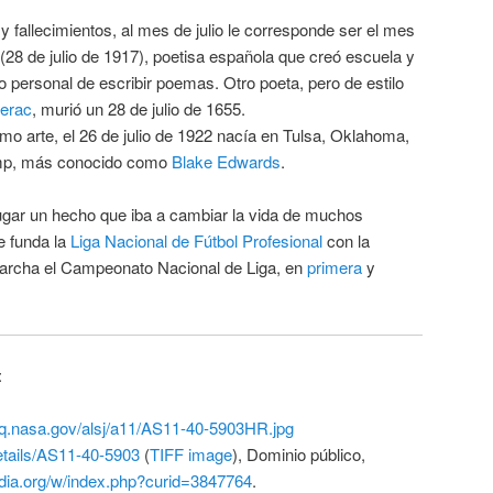
y fallecimientos, al mes de julio le corresponde ser el mes
(28 de julio de 1917), poetisa española que creó escuela y
o personal de escribir poemas. Otro poeta, pero de estilo
erac
, murió un 28 de julio de 1655.
imo arte, el 26 de julio de 1922 nacía en Tulsa, Oklahoma,
ump, más conocido como
Blake Edwards
.
 lugar un hecho que iba a cambiar la vida de muchos
se funda la
Liga Nacional de Fútbol Profesional
con la
marcha el Campeonato Nacional de Liga, en
primera
y
:
hq.nasa.gov/alsj/a11/AS11-40-5903HR.jpg
etails/AS11-40-5903
(
TIFF image
), Dominio público,
dia.org/w/index.php?curid=3847764
.