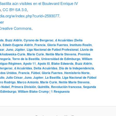
astilla aún visibles en el Boulevard Enrique IV
o
,
CC BY-SA 3.0
,
dia.org/w/index.php?curid=2593077
.
her
a Creative Commons
.
rds
,
Buzz Aldrin
,
Cyrano de Bergerac
,
d Acuáridas (Delta
a
,
Edwin Eugene Aldrin
,
Francia
,
Gloria Fuertes
,
Instituto Roslin
,
sar
,
Juno
,
Júpiter
,
Liga Nacional de Futbol Profesional
,
Lluvia de
Skłodowska-Curie
,
Marie Curie
,
Nettie Marie Stevens
,
Premios
ategoría
,
Torre de la Bastilla
,
Universidad de Edimburgo
,
William
tiguo Régimen
,
Apolo 11
,
Apolo XI
,
Blake Edwards
,
Buzz Aldrin
,
Bergerac
,
d Acuáridas
,
Delta Acuáridas
,
Día de la Independencia
,
ados Unidos
,
Francia
,
Fútbol
,
Gloria Fuertes
,
Hemisferio Norte
,
ulio
,
Julio César
,
Juno
,
Jupiter
,
La Bastilla
,
Liga Nacional de Fútbol
ro Rodrigo
,
Marco Antonio
,
Marie Curie
,
Nettie Marie Stevens
,
 Nobel
,
Primera División
,
Quintilis
,
Revolución francesa
,
Segunda
e Edimburgo
,
William Blake Crump
|
1
Respuesta