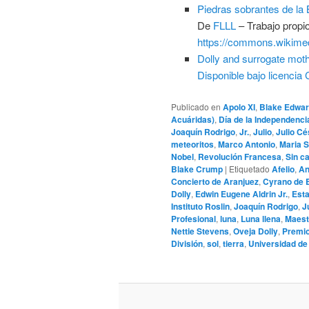
Piedras sobrantes de la B
De
FLLL
–
Trabajo propi
https://commons.wikime
Dolly and surrogate mot
Disponible bajo licenci
Publicado en
Apolo XI
,
Blake Edwa
Acuáridas)
,
Día de la Independenci
Joaquín Rodrigo
,
Jr.
,
Julio
,
Julio Cé
meteoritos
,
Marco Antonio
,
Maria 
Nobel
,
Revolución Francesa
,
Sin c
Blake Crump
|
Etiquetado
Afelio
,
An
Concierto de Aranjuez
,
Cyrano de 
Dolly
,
Edwin Eugene Aldrin Jr.
,
Est
Instituto Roslin
,
Joaquín Rodrigo
,
J
Profesional
,
luna
,
Luna llena
,
Maest
Nettie Stevens
,
Oveja Dolly
,
Premio
División
,
sol
,
tierra
,
Universidad d