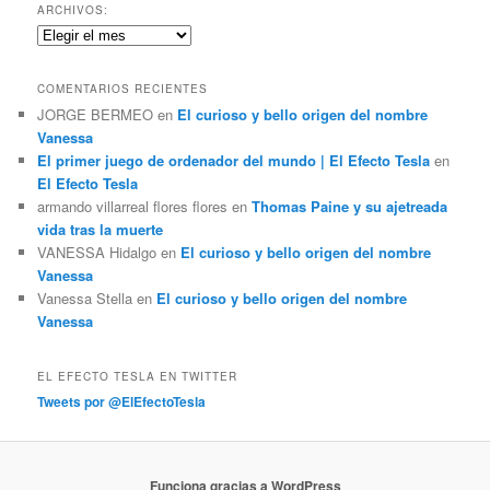
c
ARCHIVOS:
a
Archivos:
r
COMENTARIOS RECIENTES
JORGE BERMEO
en
El curioso y bello origen del nombre
Vanessa
El primer juego de ordenador del mundo | El Efecto Tesla
en
El Efecto Tesla
armando villarreal flores flores
en
Thomas Paine y su ajetreada
vida tras la muerte
VANESSA Hidalgo
en
El curioso y bello origen del nombre
Vanessa
Vanessa Stella
en
El curioso y bello origen del nombre
Vanessa
EL EFECTO TESLA EN TWITTER
Tweets por @ElEfectoTesla
Funciona gracias a WordPress