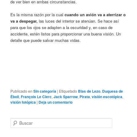
de ver bien en ambas circunstancias.
Es la misma razón por la cual
cuando un avión va a aterrizar o
va a despegar,
las luces del interior se atenúan. Se hace así
para que los ojos se adapten a la oscuridad y, en caso de
accidente, estén listos para proporcionar una buena visión. Un
detalle que puede salvar muchas vidas.
Publicado en
Sin categoría
|
Etiquetado
Blas de Lezo
,
Duquesa de
Éboli
,
François Le Clerc
,
Jack Sparrow
,
Pirata
,
visión escotópica
,
visión fotópica
|
Deja un comentario
B
u
s