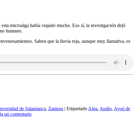
esta microalga había viajado mucho. Eso sí, la investigación dejó
sumo humano.
envenenamientos. Saben que la lluvia roja, aunque muy llamativa, es
iversidad de Salamanca
,
Zamora
|
Etiquetado
Alga
,
Audio
,
Ayoó de
ja un comentario