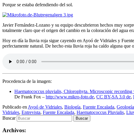
Porque se estaba defendiendo del sol.
Javier Fernández-Lozano y su equipo descubrieron hechos muy sorprend
totalmente claro que el origen del cambio en la coloración del agua e
Hoy en día la lluvia roja sigue cayendo en Ayoó de Vidriales y Fuent
perfectamente natural. De hecho esta lluvia roja ha caído alguna que 
Procedencia de la imagen:
Haematococcus pluvialis, Chlorophyta. Microscopic recording wi
De Frank Fox –
http://www.mikro-foto.de
,
CC BY-SA 3.0 de
,
Publicado en
Ayoó de Vidriales
,
Biología
,
Fuente Encalada
,
Geología
Vidriales
,
Entrevista
,
Fuente Encalada
,
Haematococcus Pluvialis
,
Lluv
Buscar
Archivos: