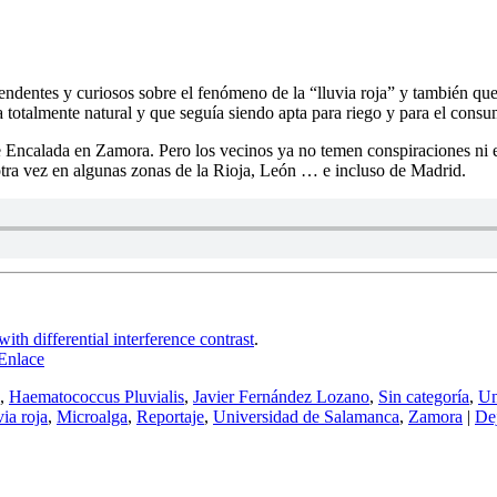
entes y curiosos sobre el fenómeno de la “lluvia roja” y también que 
ra totalmente natural y que seguía siendo apta para riego y para el con
e Encalada en Zamora. Pero los vecinos ya no temen conspiraciones ni 
otra vez en algunas zonas de la Rioja, León … e incluso de Madrid.
th differential interference contrast
.
Enlace
,
Haematococcus Pluvialis
,
Javier Fernández Lozano
,
Sin categoría
,
Un
ia roja
,
Microalga
,
Reportaje
,
Universidad de Salamanca
,
Zamora
|
De