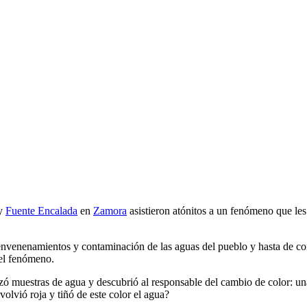
cia
y
Fuente Encalada
en
Zamora
asistieron atónitos a un fenómeno que les
nvenenamientos y contaminación de las aguas del pueblo y hasta de con
el fenómeno.
zó muestras de agua y descubrió al responsable del cambio de color: un
olvió roja y tiñó de este color el agua?