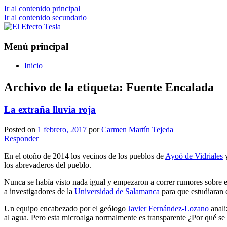
Ir al contenido principal
Ir al contenido secundario
Porque siempre viene bien un poco de cien
El Efecto Tesla
Menú principal
Inicio
Archivo de la etiqueta:
Fuente Encalada
La extraña lluvia roja
Posted on
1 febrero, 2017
por
Carmen Martín Tejeda
Responder
En el otoño de 2014 los vecinos de los pueblos de
Ayoó de Vidriales
los abrevaderos del pueblo.
Nunca se había visto nada igual y empezaron a correr rumores sobre e
a investigadores de la
Universidad de Salamanca
para que estudiaran 
Un equipo encabezado por el geólogo
Javier Fernández-Lozano
anali
al agua. Pero esta microalga normalmente es transparente ¿Por qué se v