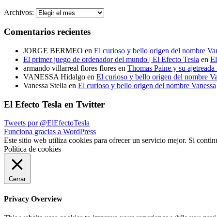
Archivos:
Comentarios recientes
JORGE BERMEO
en
El curioso y bello origen del nombre Va
El primer juego de ordenador del mundo | El Efecto Tesla
en
El
armando villarreal flores flores
en
Thomas Paine y su ajetreada v
VANESSA Hidalgo
en
El curioso y bello origen del nombre V
Vanessa Stella
en
El curioso y bello origen del nombre Vanessa
El Efecto Tesla en Twitter
Tweets por @ElEfectoTesla
Funciona gracias a WordPress
Este sitio web utiliza cookies para ofrecer un servicio mejor. Si con
Política de cookies
Cerrar
Privacy Overview