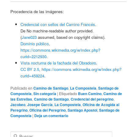
Procedencia de las imágenes:
Credencial con sellos del Camino Francés
.
De No machine-readable author provided.
(
Jane023
assumed, based on copyright claims).
Dominio público
,
https://commons.wikimedia.org/w/index.php?
curid=2212930
.
Vista nocturna de la fachada del Obradoiro
.
CC BY 2.5
,
https://commons.wikimedia.org/w/index.php?
curid=459224
.
Publicado en
Camino de Santiago
,
La Compostela
,
Santiago de
Compostela
,
Sin categoría
|
Etiquetado
Buen Camino
,
Camino de
las Estrellas
,
Camino de Santiago
,
Credencial del peregrino
,
Jacobeo
,
Josepe García
,
La Compostela
,
Oficina de Acogida al
Peregrino
,
Oficina del Peregrino
,
Santiago Apostol
,
Santiago de
Compostela
|
Deja un comentario
B