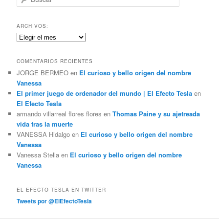
u
s
c
ARCHIVOS:
a
Archivos:
r
COMENTARIOS RECIENTES
JORGE BERMEO
en
El curioso y bello origen del nombre
Vanessa
El primer juego de ordenador del mundo | El Efecto Tesla
en
El Efecto Tesla
armando villarreal flores flores
en
Thomas Paine y su ajetreada
vida tras la muerte
VANESSA Hidalgo
en
El curioso y bello origen del nombre
Vanessa
Vanessa Stella
en
El curioso y bello origen del nombre
Vanessa
EL EFECTO TESLA EN TWITTER
Tweets por @ElEfectoTesla