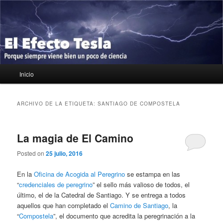
Ir
Ir
Porque siempre viene bien un poco de ciencia
al
al
contenido
contenido
principal
secundario
El Efecto Tesla
Menú
Inicio
principal
ARCHIVO DE LA ETIQUETA:
SANTIAGO DE COMPOSTELA
La magia de El Camino
Posted on
25 julio, 2016
En la
Oficina de Acogida al Peregrino
se estampa en las
“
credenciales de peregrino
” el sello más valioso de todos, el
último, el de la Catedral de Santiago. Y se entrega a todos
aquellos que han completado el
Camino de Santiago
, la
“
Compostela
”, el documento que acredita la peregrinación a la