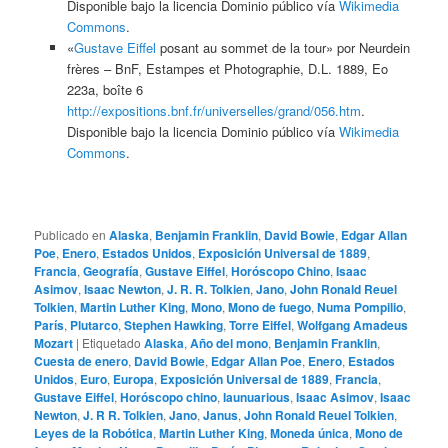
Disponible bajo la licencia Dominio público vía
Wikimedia
Commons
.
«
Gustave Eiffel
posant au sommet de la tour» por Neurdein
frères – BnF, Estampes et Photographie, D.L. 1889, Eo
223a, boîte 6
http://expositions.bnf.fr/universelles/grand/056.htm
.
Disponible bajo la licencia Dominio público vía
Wikimedia
Commons
.
Publicado en
Alaska
,
Benjamin Franklin
,
David Bowie
,
Edgar Allan
Poe
,
Enero
,
Estados Unidos
,
Exposición Universal de 1889
,
Francia
,
Geografía
,
Gustave Eiffel
,
Horóscopo Chino
,
Isaac
Asimov
,
Isaac Newton
,
J. R. R. Tolkien
,
Jano
,
John Ronald Reuel
Tolkien
,
Martin Luther King
,
Mono
,
Mono de fuego
,
Numa Pompilio
,
París
,
Plutarco
,
Stephen Hawking
,
Torre Eiffel
,
Wolfgang Amadeus
Mozart
|
Etiquetado
Alaska
,
Año del mono
,
Benjamin Franklin
,
Cuesta de enero
,
David Bowie
,
Edgar Allan Poe
,
Enero
,
Estados
Unidos
,
Euro
,
Europa
,
Exposición Universal de 1889
,
Francia
,
Gustave Eiffel
,
Horóscopo chino
,
Iaunuarious
,
Isaac Asimov
,
Isaac
Newton
,
J. R R. Tolkien
,
Jano
,
Janus
,
John Ronald Reuel Tolkien
,
Leyes de la Robótica
,
Martin Luther King
,
Moneda única
,
Mono de