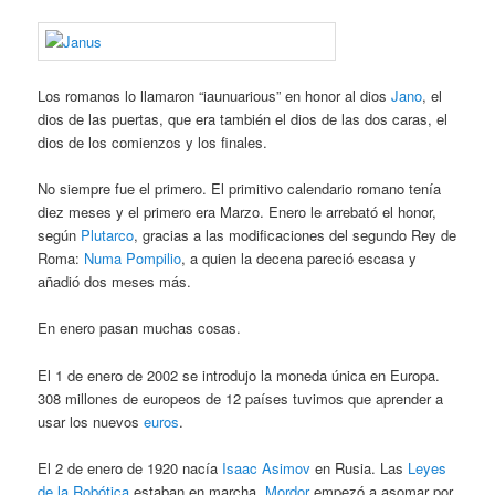
Los romanos lo llamaron “iaunuarious” en honor al dios
Jano
, el
dios de las puertas, que era también el dios de las dos caras, el
dios de los comienzos y los finales.
No siempre fue el primero. El primitivo calendario romano tenía
diez meses y el primero era Marzo. Enero le arrebató el honor,
según
Plutarco
, gracias a las modificaciones del segundo Rey de
Roma:
Numa Pompilio
, a quien la decena pareció escasa y
añadió dos meses más.
En enero pasan muchas cosas.
El 1 de enero de 2002 se introdujo la moneda única en Europa.
308 millones de europeos de 12 países tuvimos que aprender a
usar los nuevos
euros
.
El 2 de enero de 1920 nacía
Isaac Asimov
en Rusia. Las
Leyes
de la Robótica
estaban en marcha.
Mordor
empezó a asomar por