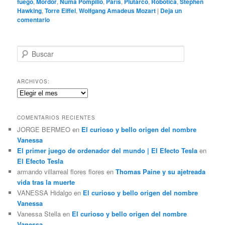
fuego
,
Mordor
,
Numa Pompilio
,
París
,
Plutarco
,
Robotica
,
Stephen
Hawking
,
Torre Eiffel
,
Wolfgang Amadeus Mozart
|
Deja un
comentario
B
u
s
c
ARCHIVOS:
a
Archivos:
r
COMENTARIOS RECIENTES
JORGE BERMEO
en
El curioso y bello origen del nombre
Vanessa
El primer juego de ordenador del mundo | El Efecto Tesla
en
El Efecto Tesla
armando villarreal flores flores
en
Thomas Paine y su ajetreada
vida tras la muerte
VANESSA Hidalgo
en
El curioso y bello origen del nombre
Vanessa
Vanessa Stella
en
El curioso y bello origen del nombre
Vanessa