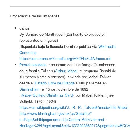
Procedencia de las imágenes:
Janus
By Bernard de Montfaucon (L’antiquité expliquée et
représentée en figures)
Disponible bajo la licencia Dominio público vía
Wikimedia
Commons
.
https://commons.wikimedia.org/wiki/File%3AJanus.xcf
Postal navideña
manuscrita con una fotografía coloreada
de la familia Tolkien (
Arthur
,
Mabel
, el pequeño Ronald de
10 meses y tres sirvientes), enviada por Mabel Tolkien
desde el
Estado Libre de Orange
a sus parientes en
Birmingham
, el 15 de noviembre de 1892.
«
Mabel Suffield Christmas Card
» por Mabel Tolkien (neé
Suffield, 1870 – 1904)
https://es.wikipedia.org/wiki/J._R._R._Tolkien#/media/File:Mabel
http://www.birmingham.gov.uk/cs/Satellite?
c=Page&childpagename=Lib-Central-Archives-and-
Heritage%2FPageLayout&cid=1223202863217&pagename=BC