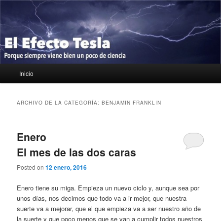
Ir
Ir
Porque siempre viene bien un poco de ciencia
al
al
contenido
contenido
principal
secundario
El Efecto Tesla
Menú
Inicio
principal
ARCHIVO DE LA CATEGORÍA:
BENJAMIN FRANKLIN
Enero
El mes de las dos caras
Posted on
12 enero, 2016
Enero tiene su miga. Empieza un nuevo ciclo y, aunque sea por
unos días, nos decimos que todo va a ir mejor, que nuestra
suerte va a mejorar, que el que empieza va a ser nuestro año de
la suerte y que poco menos que se van a cumplir todos nuestros