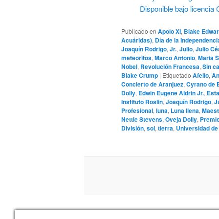
Disponible bajo licenci
Publicado en
Apolo XI
,
Blake Edwa
Acuáridas)
,
Día de la Independenci
Joaquín Rodrigo
,
Jr.
,
Julio
,
Julio Cé
meteoritos
,
Marco Antonio
,
Maria 
Nobel
,
Revolución Francesa
,
Sin c
Blake Crump
|
Etiquetado
Afelio
,
An
Concierto de Aranjuez
,
Cyrano de 
Dolly
,
Edwin Eugene Aldrin Jr.
,
Est
Instituto Roslin
,
Joaquín Rodrigo
,
J
Profesional
,
luna
,
Luna llena
,
Maest
Nettie Stevens
,
Oveja Dolly
,
Premio
División
,
sol
,
tierra
,
Universidad d