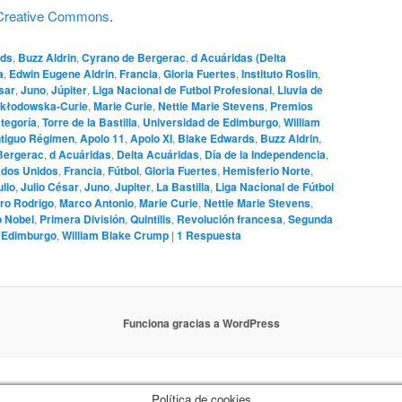
a Creative Commons
.
rds
,
Buzz Aldrin
,
Cyrano de Bergerac
,
d Acuáridas (Delta
a
,
Edwin Eugene Aldrin
,
Francia
,
Gloria Fuertes
,
Instituto Roslin
,
sar
,
Juno
,
Júpiter
,
Liga Nacional de Futbol Profesional
,
Lluvia de
Skłodowska-Curie
,
Marie Curie
,
Nettie Marie Stevens
,
Premios
ategoría
,
Torre de la Bastilla
,
Universidad de Edimburgo
,
William
tiguo Régimen
,
Apolo 11
,
Apolo XI
,
Blake Edwards
,
Buzz Aldrin
,
Bergerac
,
d Acuáridas
,
Delta Acuáridas
,
Día de la Independencia
,
ados Unidos
,
Francia
,
Fútbol
,
Gloria Fuertes
,
Hemisferio Norte
,
ulio
,
Julio César
,
Juno
,
Jupiter
,
La Bastilla
,
Liga Nacional de Fútbol
ro Rodrigo
,
Marco Antonio
,
Marie Curie
,
Nettie Marie Stevens
,
 Nobel
,
Primera División
,
Quintilis
,
Revolución francesa
,
Segunda
e Edimburgo
,
William Blake Crump
|
1
Respuesta
Funciona gracias a WordPress
Política de cookies