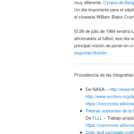
muy diferente,
Cyrano de Berg
Un día importante para el sépt
el cineasta William Blake Cr
El 26 de julio de 1984 tendría
aficionados al fútbol, ese día 
principal misión de poner en 
segunda división
.
Procedencia de las fotografías
De NASA –
http://www.
http://www.archive.org/d
https://commons.wikime
Piedras sobrantes de la B
De
FLLL
–
Trabajo propi
https://commons.wikime
Dolly and surrogate mot