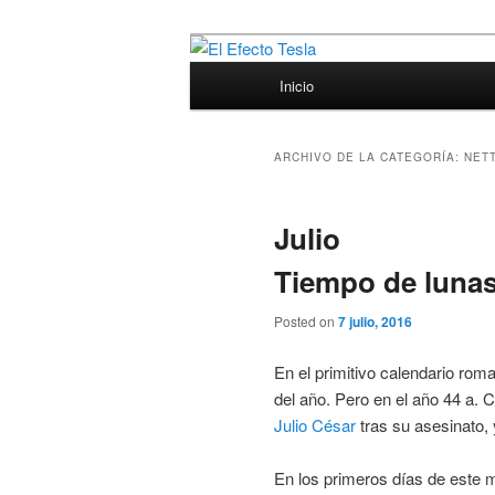
Ir
Ir
Porque siempre viene bien un p
al
al
Menú
Inicio
contenido
contenido
principal
El Efecto Tesl
principal
secundario
ARCHIVO DE LA CATEGORÍA:
NET
Julio
Tiempo de lunas
Posted on
7 julio, 2016
En el primitivo calendario roma
del año. Pero en el año 44 a. 
Julio César
tras su asesinato,
En los primeros días de este m