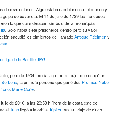
os de revoluciones. Algo estaba cambiando en el mundo y
 golpe de bayoneta. El 14 de julio de 1789 los franceses
yeron lo que consideraban símbolo de la monarquía
lla
. Sólo había siete prisioneros dentro pero su valor
ucción sacudió los cimientos del llamado
Antiguo Régimen
y
cesa
.
Julio, pero de 1934, moría la primera mujer que ocupó un
 Sorbona
, la primera persona que ganó dos
Premios Nobel
r uno
:
Marie Curie
.
ulio de 2016, a las 23:53 h (hora de la costa este de
acial
Juno
llegó a la órbita
Júpiter
tras un viaje de cinco