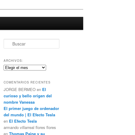
B
u
s
c
ARCHIVOS:
a
Archivos:
r
COMENTARIOS RECIENTES
JORGE BERMEO
en
El
curioso y bello origen del
nombre Vanessa
El primer juego de ordenador
del mundo | El Efecto Tesla
en
El Efecto Tesla
armando villarreal flores flores
en
Thomas Paine y su