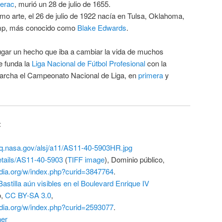
erac
, murió un 28 de julio de 1655.
imo arte, el 26 de julio de 1922 nacía en Tulsa, Oklahoma,
ump, más conocido como
Blake Edwards
.
 lugar un hecho que iba a cambiar la vida de muchos
se funda la
Liga Nacional de Fútbol Profesional
con la
marcha el Campeonato Nacional de Liga, en
primera
y
:
hq.nasa.gov/alsj/a11/AS11-40-5903HR.jpg
etails/AS11-40-5903
(
TIFF image
), Dominio público,
dia.org/w/index.php?curid=3847764
.
astilla aún visibles en el Boulevard Enrique IV
o
,
CC BY-SA 3.0
,
dia.org/w/index.php?curid=2593077
.
her