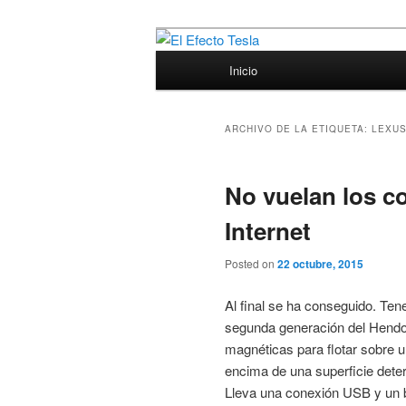
Ir
Ir
Porque siempre viene bien un p
al
al
Menú
Inicio
contenido
contenido
principal
El Efecto Tesl
principal
secundario
ARCHIVO DE LA ETIQUETA:
LEXU
No vuelan los c
Internet
Posted on
22 octubre, 2015
Al final se ha conseguido. Ten
segunda generación del Hendo 
magnéticas para flotar sobre un
encima de una superficie dete
Lleva una conexión USB y un 