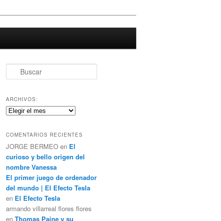
B
u
s
c
ARCHIVOS:
a
Archivos:
r
COMENTARIOS RECIENTES
JORGE BERMEO
en
El
curioso y bello origen del
nombre Vanessa
El primer juego de ordenador
del mundo | El Efecto Tesla
en
El Efecto Tesla
armando villarreal flores flores
en
Thomas Paine y su