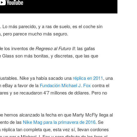
Lo más parecido, y a ras de suelo, es el coche sin
a, pero parece mucho más seguro.
de los inventos de
Regreso al Futuro II
: las gafas
e Glass son más bonitas, y discretas, que las que
ajustables. Nike ya había sacado una
réplica en 2011
, una
n eBay a favor de la
Fundación Michael J. Fox
contra el
ares y se recaudaron 4’7 millones de dólares. Pero no
e hemos alcanzado la fecha en que Marty McFly llega al
iento de las
Nike Mag para la primavera de 2016
. Se
 réplica tan completa que, esta vez sí, llevan cordones
 un par a Michael J. Fox y para disfrute de los fans el