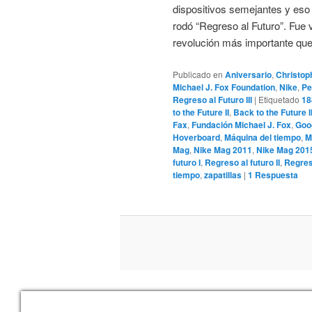
dispositivos semejantes y eso 
rodó “Regreso al Futuro”. Fue 
revolución más importante que
Publicado en
Aniversario
,
Christop
Michael J. Fox Foundation
,
Nike
,
Pe
Regreso al Futuro III
|
Etiquetado
18
to the Future II
,
Back to the Future II
Fax
,
Fundación Michael J. Fox
,
Goo
Hoverboard
,
Máquina del tiempo
,
M
Mag
,
Nike Mag 2011
,
Nike Mag 201
futuro I
,
Regreso al futuro II
,
Regreso
tiempo
,
zapatillas
|
1
Respuesta