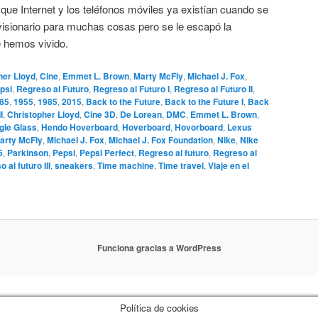
que Internet y los teléfonos móviles ya existían cuando se
visionario para muchas cosas pero se le escapó la
 hemos vivido.
her Lloyd
,
Cine
,
Emmet L. Brown
,
Marty McFly
,
Michael J. Fox
,
psi
,
Regreso al Futuro
,
Regreso al Futuro I
,
Regreso al Futuro II
,
85
,
1955
,
1985
,
2015
,
Back to the Future
,
Back to the Future I
,
Back
I
,
Christopher Lloyd
,
Cine 3D
,
De Lorean
,
DMC
,
Emmet L. Brown
,
gle Glass
,
Hendo Hoverboard
,
Hoverboard
,
Hovorboard
,
Lexus
arty McFly
,
Michael J. Fox
,
Michael J. Fox Foundation
,
Nike
,
Nike
5
,
Parkinson
,
Pepsi
,
Pepsi Perfect
,
Regreso al futuro
,
Regreso al
 al futuro III
,
sneakers
,
Time machine
,
Time travel
,
Viaje en el
Funciona gracias a WordPress
Política de cookies