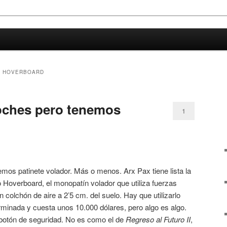
oco de ciencia
a
S HOVERBOARD
oches pero tenemos
1
emos patinete volador. Más o menos. Arx Pax tiene lista la
Hoverboard, el monopatín volador que utiliza fuerzas
 colchón de aire a 2’5 cm. del suelo. Hay que utilizarlo
rminada y cuesta unos 10.000 dólares, pero algo es algo.
botón de seguridad. No es como el de
Regreso al Futuro II
,