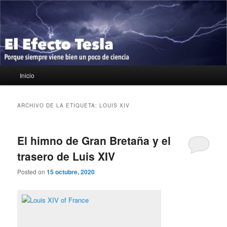
Ir
Ir
Porque siempre viene bien un poco de ciencia
al
al
contenido
contenido
principal
secundario
El Efecto Tesla
Menú
Inicio
principal
ARCHIVO DE LA ETIQUETA:
LOUIS XIV
El himno de Gran Bretaña y el
trasero de Luis XIV
Posted on
15 octubre, 2020