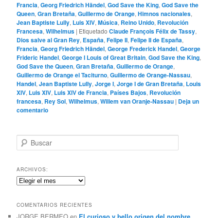
Francia
,
Georg Friedrich Händel
,
God Save the King
,
God Save the
Queen
,
Gran Bretaña
,
Guillermo de Orange
,
Himnos nacionales
,
Jean Baptiste Lully
,
Luis XIV
,
Música
,
Reino Unido
,
Revolución
Francesa
,
Wilhelmus
|
Etiquetado
Claude François Félix de Tassy
,
Dios salve al Gran Rey
,
España
,
Felipe II
,
Felipe II de España
,
Francia
,
Georg Friedrich Händel
,
George Frederick Handel
,
George
Frideric Handel
,
George I Louis of Great Britain
,
God Save the King
,
God Save the Queen
,
Gran Bretaña
,
Guillermo de Orange
,
Guillermo de Orange el Taciturno
,
Guillermo de Orange-Nassau
,
Handel
,
Jean Baptiste Lully
,
Jorge I
,
Jorge I de Gran Bretaña
,
Louis
XIV
,
Luis XIV
,
Luis XIV de Francia
,
Países Bajos
,
Revolución
francesa
,
Rey Sol
,
Wilhelmus
,
Willem van Oranje-Nassau
|
Deja un
comentario
B
u
s
c
ARCHIVOS:
a
Archivos:
r
COMENTARIOS RECIENTES
JORGE BERMEO
en
El curioso y bello origen del nombre