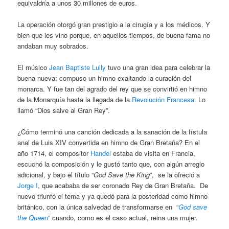
equivaldría a unos 30 millones de euros.
La operación otorgó gran prestigio a la cirugía y a los médicos. Y
bien que les vino porque, en aquellos tiempos, de buena fama no
andaban muy sobrados.
El músico
Jean Baptiste Lully
tuvo una gran idea para celebrar la
buena nueva: compuso un himno exaltando la curación del
monarca. Y fue tan del agrado del rey que se convirtió en himno
de la Monarquía hasta la llegada de la
Revolución Francesa
. Lo
llamó “Dios salve al Gran Rey”.
¿Cómo terminó una canción dedicada a la sanación de la fístula
anal de Luis XIV convertida en himno de Gran Bretaña? En el
año 1714, el compositor
Handel
estaba de visita en Francia,
escuchó la composición y le gustó tanto que, con algún arreglo
adicional, y bajo el título “
God Save the King
”, se la ofreció a
Jorge I
, que acababa de ser coronado Rey de Gran Bretaña. De
nuevo triunfó el tema y ya quedó para la posteridad como himno
británico, con la única salvedad de transformarse en “
God save
the Queen
” cuando, como es el caso actual, reina una mujer.