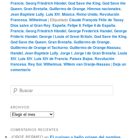
Francia
,
Georg Friedrich Händel
,
God Save the King
,
God Save the
Queen
,
Gran Bretaña
,
Guillermo de Orange
,
Himnos nacionales
,
Jean Baptiste Lully
,
Luis XIV
,
Música
,
Reino Unido
,
Revolución
Francesa
,
Wilhelmus
|
Etiquetado
Claude François Félix de Tassy
,
Dios salve al Gran Rey
,
España
,
Felipe II
,
Felipe II de España
,
Francia
,
Georg Friedrich Händel
,
George Frederick Handel
,
George
Frideric Handel
,
George I Louis of Great Britain
,
God Save the King
,
God Save the Queen
,
Gran Bretaña
,
Guillermo de Orange
,
Guillermo de Orange el Taciturno
,
Guillermo de Orange-Nassau
,
Handel
,
Jean Baptiste Lully
,
Jorge I
,
Jorge I de Gran Bretaña
,
Louis
XIV
,
Luis XIV
,
Luis XIV de Francia
,
Países Bajos
,
Revolución
francesa
,
Rey Sol
,
Wilhelmus
,
Willem van Oranje-Nassau
|
Deja un
comentario
B
u
s
c
ARCHIVOS:
a
Archivos:
r
COMENTARIOS RECIENTES
JORGE BERMEO
en
El curioso y bello origen del nombre