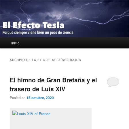
Ir
Ir
Porque siempre viene bien un poco de ciencia
al
al
contenido
contenido
principal
secundario
El Efecto Tesla
Menú
Inicio
principal
ARCHIVO DE LA ETIQUETA:
PAÍSES BAJOS
El himno de Gran Bretaña y el
trasero de Luis XIV
Posted on
15 octubre, 2020