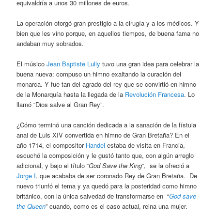
equivaldría a unos 30 millones de euros.
La operación otorgó gran prestigio a la cirugía y a los médicos. Y
bien que les vino porque, en aquellos tiempos, de buena fama no
andaban muy sobrados.
El músico
Jean Baptiste Lully
tuvo una gran idea para celebrar la
buena nueva: compuso un himno exaltando la curación del
monarca. Y fue tan del agrado del rey que se convirtió en himno
de la Monarquía hasta la llegada de la
Revolución Francesa
. Lo
llamó “Dios salve al Gran Rey”.
¿Cómo terminó una canción dedicada a la sanación de la fístula
anal de Luis XIV convertida en himno de Gran Bretaña? En el
año 1714, el compositor
Handel
estaba de visita en Francia,
escuchó la composición y le gustó tanto que, con algún arreglo
adicional, y bajo el título “
God Save the King
”, se la ofreció a
Jorge I
, que acababa de ser coronado Rey de Gran Bretaña. De
nuevo triunfó el tema y ya quedó para la posteridad como himno
británico, con la única salvedad de transformarse en “
God save
the Queen
” cuando, como es el caso actual, reina una mujer.