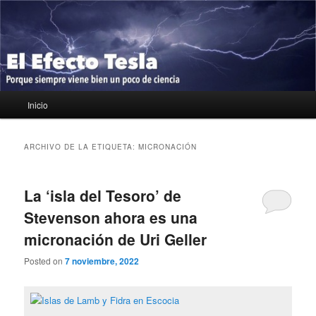
Ir
Ir
Porque siempre viene bien un poco de ciencia
al
al
contenido
contenido
principal
secundario
El Efecto Tesla
Menú
Inicio
principal
ARCHIVO DE LA ETIQUETA:
MICRONACIÓN
La ‘isla del Tesoro’ de
Stevenson ahora es una
micronación de Uri Geller
Posted on
7 noviembre, 2022