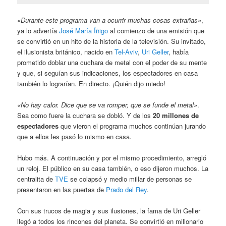
«Durante este programa van a ocurrir muchas cosas extrañas»
,
ya lo advertía
José María Íñigo
al comienzo de una emisión que
se convirtió en un hito de la historia de la televisión. Su invitado,
el ilusionista británico, nacido en
Tel-Aviv
,
Uri Geller
, había
prometido doblar una cuchara de metal con el poder de su mente
y que, si seguían sus indicaciones, los espectadores en casa
también lo lograrían. En directo. ¡Quién dijo miedo!
«No hay calor. Dice que se va romper, que se funde el metal»
.
Sea como fuere la cuchara se dobló. Y de los
20 millones de
espectadores
que vieron el programa muchos continúan jurando
que a ellos les pasó lo mismo en casa.
Hubo más. A continuación y por el mismo procedimiento, arregló
un reloj. El público en su casa también, o eso dijeron muchos. La
centralita de
TVE
se colapsó y medio millar de personas se
presentaron en las puertas de
Prado del Rey
.
Con sus trucos de magia y sus ilusiones, la fama de Uri Geller
llegó a todos los rincones del planeta. Se convirtió en millonario