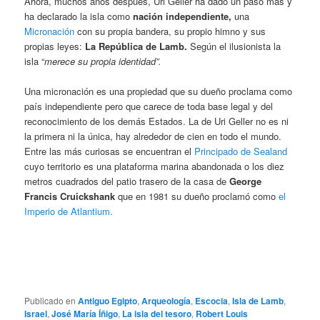
Ahora, muchos años después, Uri Geller ha dado un paso más y
ha declarado la isla como
nación independiente,
una
Micronación
con su propia bandera, su propio himno y sus
propias leyes:
La República de Lamb.
Según el ilusionista la
isla “
merece su propia identidad”.
Una micronación es una propiedad que su dueño proclama como
país independiente pero que carece de toda base legal y del
reconocimiento de los demás Estados. La de Uri Geller no es ni
la primera ni la única, hay alrededor de cien en todo el mundo.
Entre las más curiosas se encuentran el
Principado de Sealand
cuyo territorio es una plataforma marina abandonada o los diez
metros cuadrados del patio trasero de la casa de
George
Francis Cruickshank
que en 1981 su dueño proclamó como
el
Imperio de Atlantium.
Publicado en
Antiguo Egipto
,
Arqueología
,
Escocia
,
Isla de Lamb
,
Israel
,
José María Íñigo
,
La isla del tesoro
,
Robert Louis