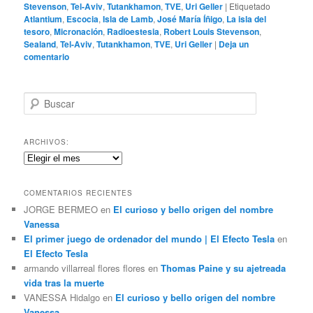
Stevenson
,
Tel-Aviv
,
Tutankhamon
,
TVE
,
Uri Geller
|
Etiquetado
Atlantium
,
Escocia
,
Isla de Lamb
,
José María Íñigo
,
La isla del
tesoro
,
Micronación
,
Radioestesia
,
Robert Louis Stevenson
,
Sealand
,
Tel-Aviv
,
Tutankhamon
,
TVE
,
Uri Geller
|
Deja un
comentario
B
u
s
c
ARCHIVOS:
a
Archivos:
r
COMENTARIOS RECIENTES
JORGE BERMEO
en
El curioso y bello origen del nombre
Vanessa
El primer juego de ordenador del mundo | El Efecto Tesla
en
El Efecto Tesla
armando villarreal flores flores
en
Thomas Paine y su ajetreada
vida tras la muerte
VANESSA Hidalgo
en
El curioso y bello origen del nombre
Vanessa