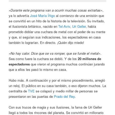
«Durante este programa van a ocurrir muchas cosas extrañas»
,
ya lo advertía
José María Íñigo
al comienzo de una emisión que
se convirtió en un hito de la historia de la televisión. Su invitado,
el ilusionista británico, nacido en
Tel-Aviv
,
Uri Geller
, había
prometido doblar una cuchara de metal con el poder de su mente
y que, si seguían sus indicaciones, los espectadores en casa
también lo lograrían. En directo. ¡Quién dijo miedo!
«No hay calor. Dice que se va romper, que se funde el metal»
.
Sea como fuere la cuchara se dobló. Y de los
20 millones de
espectadores
que vieron el programa muchos continúan jurando
que a ellos les pasó lo mismo en casa.
Hubo más. A continuación y por el mismo procedimiento, arregló
un reloj. El público en su casa también, o eso dijeron muchos. La
centralita de
TVE
se colapsó y medio millar de personas se
presentaron en las puertas de
Prado del Rey
.
Con sus trucos de magia y sus ilusiones, la fama de Uri Geller
llegó a todos los rincones del planeta. Se convirtió en millonario