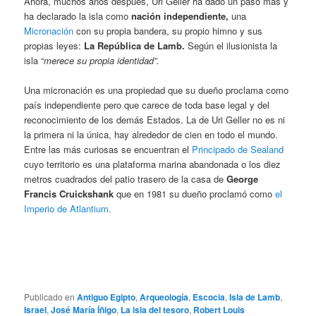
Ahora, muchos años después, Uri Geller ha dado un paso más y
ha declarado la isla como
nación independiente,
una
Micronación
con su propia bandera, su propio himno y sus
propias leyes:
La República de Lamb.
Según el ilusionista la
isla “
merece su propia identidad”.
Una micronación es una propiedad que su dueño proclama como
país independiente pero que carece de toda base legal y del
reconocimiento de los demás Estados. La de Uri Geller no es ni
la primera ni la única, hay alrededor de cien en todo el mundo.
Entre las más curiosas se encuentran el
Principado de Sealand
cuyo territorio es una plataforma marina abandonada o los diez
metros cuadrados del patio trasero de la casa de
George
Francis Cruickshank
que en 1981 su dueño proclamó como
el
Imperio de Atlantium.
Publicado en
Antiguo Egipto
,
Arqueología
,
Escocia
,
Isla de Lamb
,
Israel
,
José María Íñigo
,
La isla del tesoro
,
Robert Louis