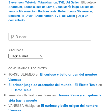
Stevenson
,
Tel-Aviv
,
Tutankhamon
,
TVE
,
Uri Geller
|
Etiquetado
Atlantium
,
Escocia
,
Isla de Lamb
,
José María Íñigo
,
La isla del
tesoro
,
Micronación
,
Radioestesia
,
Robert Louis Stevenson
,
Sealand
,
Tel-Aviv
,
Tutankhamon
,
TVE
,
Uri Geller
|
Deja un
comentario
B
u
s
c
ARCHIVOS:
a
Archivos:
r
COMENTARIOS RECIENTES
JORGE BERMEO
en
El curioso y bello origen del nombre
Vanessa
El primer juego de ordenador del mundo | El Efecto Tesla
en
El Efecto Tesla
armando villarreal flores flores
en
Thomas Paine y su ajetreada
vida tras la muerte
VANESSA Hidalgo
en
El curioso y bello origen del nombre
Vanessa