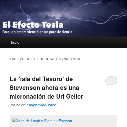
Ir
Ir
Porque siempre viene bien un poco de ciencia
al
al
contenido
contenido
principal
secundario
El Efecto Tesla
Menú
Inicio
principal
ARCHIVO DE LA ETIQUETA:
TUTANKHAMON
La ‘isla del Tesoro’ de
Stevenson ahora es una
micronación de Uri Geller
Posted on
7 noviembre, 2022