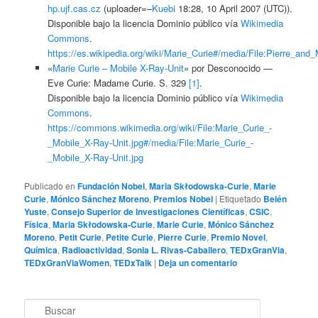
hp.ujf.cas.cz
(uploader=–
Kuebi
18:28, 10 April 2007 (UTC)).
Disponible bajo la licencia Dominio público vía
Wikimedia
Commons
.
https://es.wikipedia.org/wiki/Marie_Curie#/media/File:Pierre_and_
«
Marie Curie – Mobile X-Ray-Unit
» por
Desconocido
—
Eve Curie: Madame Curie. S. 329
[1]
.
Disponible bajo la licencia Dominio público vía
Wikimedia
Commons
.
https://commons.wikimedia.org/wiki/File:Marie_Curie_-
_Mobile_X-Ray-Unit.jpg#/media/File:Marie_Curie_-
_Mobile_X-Ray-Unit.jpg
Publicado en
Fundación Nobel
,
Maria Skłodowska-Curie
,
Marie
Curie
,
Mónico Sánchez Moreno
,
Premios Nobel
|
Etiquetado
Belén
Yuste
,
Consejo Superior de Investigaciones Científicas
,
CSIC
,
Física
,
Maria Skłodowska-Curie
,
Marie Curie
,
Mónico Sánchez
Moreno
,
Petit Curie
,
Petite Curie
,
Pierre Curie
,
Premio Novel
,
Química
,
Radioactividad
,
Sonia L. Rivas-Caballero
,
TEDxGranVia
,
TEDxGranViaWomen
,
TEDxTalk
|
Deja un comentario
B