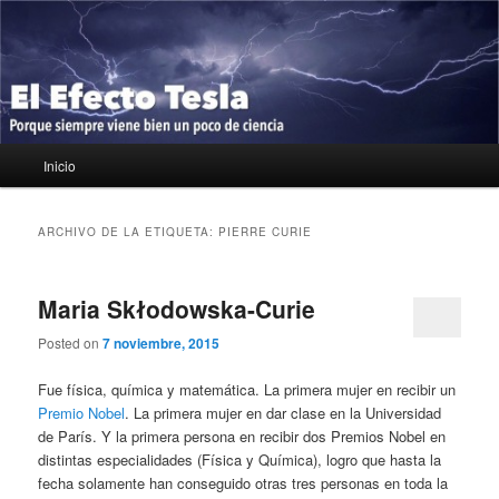
Ir
Ir
Porque siempre viene bien un poco de ciencia
al
al
contenido
contenido
principal
secundario
El Efecto Tesla
Menú
Inicio
principal
ARCHIVO DE LA ETIQUETA:
PIERRE CURIE
Maria Skłodowska-Curie
Posted on
7 noviembre, 2015
Fue física, química y matemática. La primera mujer en recibir un
Premio Nobel
. La primera mujer en dar clase en la Universidad
de París. Y la primera persona en recibir dos Premios Nobel en
distintas especialidades (Física y Química), logro que hasta la
fecha solamente han conseguido otras tres personas en toda la