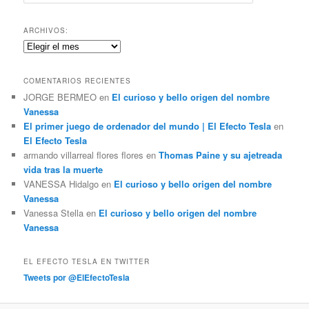
u
s
c
ARCHIVOS:
a
Archivos:
r
COMENTARIOS RECIENTES
JORGE BERMEO
en
El curioso y bello origen del nombre
Vanessa
El primer juego de ordenador del mundo | El Efecto Tesla
en
El Efecto Tesla
armando villarreal flores flores
en
Thomas Paine y su ajetreada
vida tras la muerte
VANESSA Hidalgo
en
El curioso y bello origen del nombre
Vanessa
Vanessa Stella
en
El curioso y bello origen del nombre
Vanessa
EL EFECTO TESLA EN TWITTER
Tweets por @ElEfectoTesla