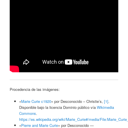
Procedencia de las imágenes:
«
Marie Curie c1920
» por
Desconocido
– Christie’s,
[1]
.
Disponible bajo la licencia Dominio público vía
Wikimedia
Commons
.
https://es.wikipedia.org/wiki/Marie_Curie#/media/File:Marie_Curi
«
Pierre and Marie Curie
» por
Desconocido
—