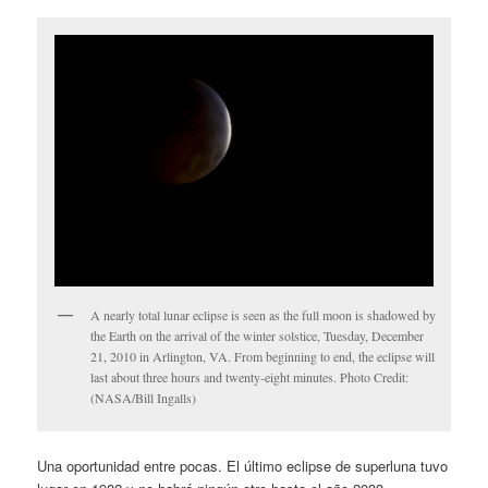
A nearly total lunar eclipse is seen as the full moon is shadowed by
the Earth on the arrival of the winter solstice, Tuesday, December
21, 2010 in Arlington, VA. From beginning to end, the eclipse will
last about three hours and twenty-eight minutes. Photo Credit:
(NASA/Bill Ingalls)
Una oportunidad entre pocas. El último eclipse de superluna tuvo