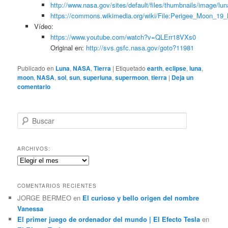
http://www.nasa.gov/sites/default/files/thumbnails/image/lu
https://commons.wikimedia.org/wiki/File:Perigee_Moon_19
Vídeo:
https://www.youtube.com/watch?v=QLErr18VXs0
Original en:
http://svs.gsfc.nasa.gov/goto?11981
Publicado en
Luna
,
NASA
,
Tierra
|
Etiquetado
earth
,
eclipse
,
luna
,
moon
,
NASA
,
sol
,
sun
,
superluna
,
supermoon
,
tierra
|
Deja un
comentario
B
u
s
c
ARCHIVOS:
a
Archivos:
r
COMENTARIOS RECIENTES
JORGE BERMEO
en
El curioso y bello origen del nombre
Vanessa
El primer juego de ordenador del mundo | El Efecto Tesla
en