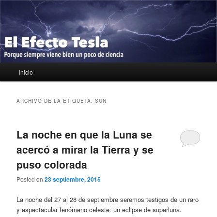
Ir
Ir
Porque siempre viene bien un poco de ciencia
al
al
contenido
contenido
principal
secundario
El Efecto Tesla
Menú
Inicio
principal
ARCHIVO DE LA ETIQUETA:
SUN
La noche en que la Luna se
acercó a mirar la Tierra y se
puso colorada
Posted on
23 septiembre, 2015
La noche del 27 al 28 de septiembre seremos testigos de un raro
y espectacular fenómeno celeste: un eclipse de superluna.