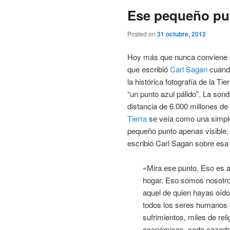
entradas
Ese pequeño pun
Posted on
31 octubre, 2012
Hoy más que nunca conviene le
que escribió
Carl Sagan
cuand
la histórica fotografía de la T
“un punto azul pálido”. La son
distancia de 6.000 millones de 
Tierra
se veía como una simple
pequeño punto apenas visible.
escribió Carl Sagan sobre esa
«Mira ese punto. Eso es a
hogar. Eso somos nosotros
aquel de quien hayas oído
todos los seres humanos q
sufrimientos, miles de rel
económicas, cada cazador