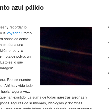
to azul pálido
er y recordar lo
o la
Voyager 1
tomó
ierra conocida como
da estaba a una
kilómetros y la
 mota de polvo, un
 Esto es lo que
 imagen:
quí. Eso es nuestro
. Ahí ha vivido todo
 hablar alguna vez,
ue han existido. La suma de todas nuestras alegrías y
igiones seguras de sí mismas, ideologías y doctrinas
 y recolector, cada héroe y cada cobarde, cada creador y