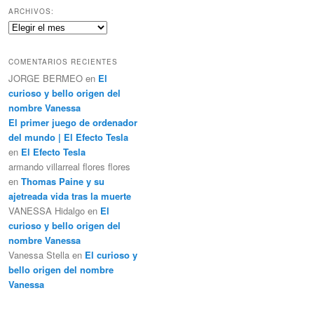
c
ARCHIVOS:
a
Archivos:
r
COMENTARIOS RECIENTES
JORGE BERMEO
en
El
curioso y bello origen del
nombre Vanessa
El primer juego de ordenador
del mundo | El Efecto Tesla
en
El Efecto Tesla
armando villarreal flores flores
en
Thomas Paine y su
ajetreada vida tras la muerte
VANESSA Hidalgo
en
El
curioso y bello origen del
nombre Vanessa
Vanessa Stella
en
El curioso y
bello origen del nombre
Vanessa