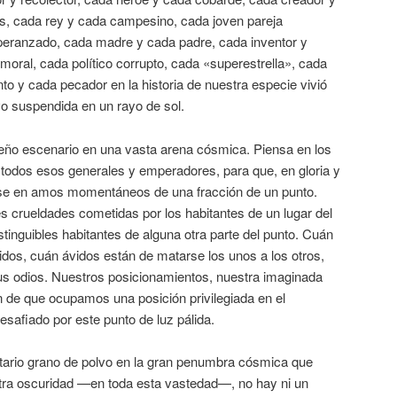
nes, cada rey y cada campesino, cada joven pareja
eranzado, cada madre y cada padre, cada inventor y
moral, cada político corrupto, cada «superestrella», cada
to y cada pecador en la historia de nuestra especie vivió
o suspendida en un rayo de sol.
eño escenario en una vasta arena cósmica. Piensa en los
r todos esos generales y emperadores, para que, en gloria y
irse en amos momentáneos de una fracción de un punto.
es crueldades cometidas por los habitantes de un lugar del
tinguibles habitantes de alguna otra parte del punto. Cuán
dos, cuán ávidos están de matarse los unos a los otros,
us odios. Nuestros posicionamientos, nuestra imaginada
ón de que ocupamos una posición privilegiada en el
afiado por este punto de luz pálida.
itario grano de polvo en la gran penumbra cósmica que
stra oscuridad —en toda esta vastedad—, no hay ni un