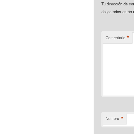
Tu dirección de co
obligatorios está
*
Comentario
*
Nombre