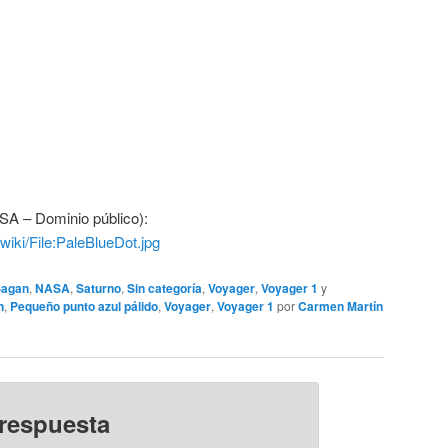
SA – Dominio público):
iki/File:PaleBlueDot.jpg
Sagan
,
NASA
,
Saturno
,
Sin categoría
,
Voyager
,
Voyager 1
y
n
,
Pequeño punto azul pálido
,
Voyager
,
Voyager 1
por
Carmen Martín
 respuesta