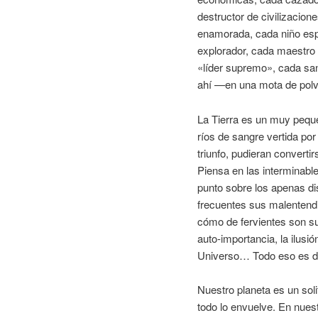
destructor de civilizacio
enamorada, cada niño esp
explorador, cada maestro 
«líder supremo», cada san
ahí —en una mota de polv
La Tierra es un muy pequ
ríos de sangre vertida po
triunfo, pudieran convert
Piensa en las interminabl
punto sobre los apenas dis
frecuentes sus malentendi
cómo de fervientes son s
auto-importancia, la ilusi
Universo… Todo eso es des
Nuestro planeta es un sol
todo lo envuelve. En nue