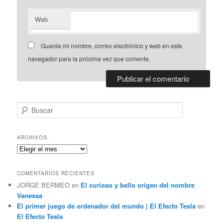
Web
Guarda mi nombre, correo electrónico y web en este
navegador para la próxima vez que comente.
B
u
s
c
ARCHIVOS:
a
Archivos:
r
COMENTARIOS RECIENTES
JORGE BERMEO
en
El curioso y bello origen del nombre
Vanessa
El primer juego de ordenador del mundo | El Efecto Tesla
en
El Efecto Tesla