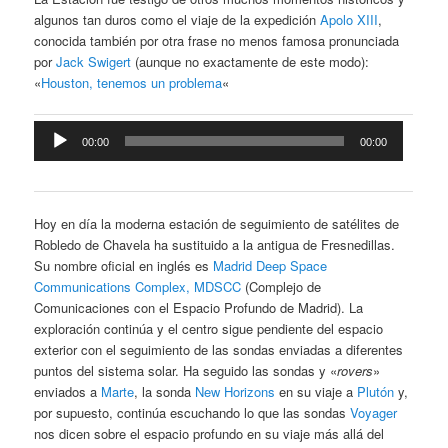
algunos tan duros como el viaje de la expedición
Apolo XIII
,
conocida también por otra frase no menos famosa pronunciada
por
Jack Swigert
(aunque no exactamente de este modo):
«
Houston, tenemos un problema
«
Reproductor
00:00
00:00
de
audio
Hoy en día la moderna estación de seguimiento de satélites de
Robledo de Chavela ha sustituido a la antigua de Fresnedillas.
Su nombre oficial en inglés es
Madrid Deep Space
Communications Complex, MDSCC
(Complejo de
Comunicaciones con el Espacio Profundo de Madrid). La
exploración continúa y el centro sigue pendiente del espacio
exterior con el seguimiento de las sondas enviadas a diferentes
puntos del sistema solar. Ha seguido las sondas y «
rovers
»
enviados a
Marte
, la sonda
New Horizons
en su viaje a
Plutón
y,
por supuesto, continúa escuchando lo que las sondas
Voyager
nos dicen sobre el espacio profundo en su viaje más allá del