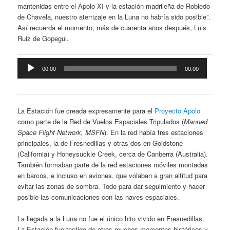
mantenidas entre el Apolo XI y la estación madrileña de Robledo
de Chavela, nuestro aterrizaje en la Luna no habría sido posible”.
Así recuerda el momento, más de cuarenta años después, Luis
Ruiz de Gopegui.
Reproductor
00:00
00:00
de
audio
La Estación fue creada expresamente para el
Proyecto Apolo
como parte de la Red de Vuelos Espaciales Tripulados (
Manned
Space Flight Network, MSFN
). En la red había tres estaciones
principales, la de Fresnedillas y otras dos en Goldstone
(California) y Honeysuckle Creek, cerca de Canberra (Australia).
También formaban parte de la red estaciones móviles montadas
en barcos, e incluso en aviones, que volaban a gran altitud para
evitar las zonas de sombra. Todo para dar seguimiento y hacer
posible las comunicaciones con las naves espaciales.
La llegada a la Luna no fue el único hito vivido en Fresnedillas.
La Estación fue testigo de otros muchos momentos históricos y