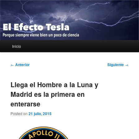
Ir
Porque siempre viene bien un poco de ciencia
al
contenido
principal
El Efecto Tesla
Menú
Inicio
principal
Navegación
←
Anterior
Siguiente
→
de
entradas
Llega el Hombre a la Luna y
Madrid es la primera en
enterarse
Posted on
21 julio, 2015