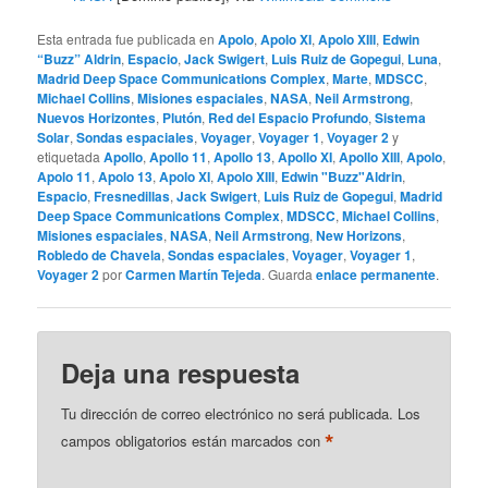
Esta entrada fue publicada en
Apolo
,
Apolo XI
,
Apolo XIII
,
Edwin
“Buzz” Aldrin
,
Espacio
,
Jack Swigert
,
Luis Ruiz de Gopegui
,
Luna
,
Madrid Deep Space Communications Complex
,
Marte
,
MDSCC
,
Michael Collins
,
Misiones espaciales
,
NASA
,
Neil Armstrong
,
Nuevos Horizontes
,
Plutón
,
Red del Espacio Profundo
,
Sistema
Solar
,
Sondas espaciales
,
Voyager
,
Voyager 1
,
Voyager 2
y
etiquetada
Apollo
,
Apollo 11
,
Apollo 13
,
Apollo XI
,
Apollo XIII
,
Apolo
,
Apolo 11
,
Apolo 13
,
Apolo XI
,
Apolo XIII
,
Edwin "Buzz"Aldrin
,
Espacio
,
Fresnedillas
,
Jack Swigert
,
Luis Ruiz de Gopegui
,
Madrid
Deep Space Communications Complex
,
MDSCC
,
Michael Collins
,
Misiones espaciales
,
NASA
,
Neil Armstrong
,
New Horizons
,
Robledo de Chavela
,
Sondas espaciales
,
Voyager
,
Voyager 1
,
Voyager 2
por
Carmen Martín Tejeda
. Guarda
enlace permanente
.
Deja una respuesta
Tu dirección de correo electrónico no será publicada.
Los
*
campos obligatorios están marcados con