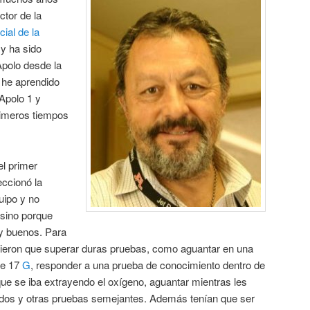
tor de la
ial de la
y ha sido
Apolo desde la
l he aprendido
 Apolo 1 y
rimeros tiempos
 el primer
eccionó la
quipo y no
 sino porque
y buenos. Para
uvieron que superar duras pruebas, como aguantar en una
de 17
G
, responder a una prueba de conocimiento dentro de
ue se iba extrayendo el oxígeno, aguantar mientras les
ídos y otras pruebas semejantes. Además tenían que ser