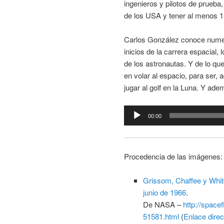
ingenieros y pilotos de prueba
de los USA y tener al menos 15
Carlos González conoce numer
inicios de la carrera espacial,
de los astronautas. Y de lo qu
en volar al espacio, para ser,
jugar al golf en la Luna. Y ade
Reproductor
00:00
de
audio
Procedencia de las imágenes:
Grissom, Chaffee y White
junio de 1966
.
De NASA –
http://space
51581.html
(
Enlace dire