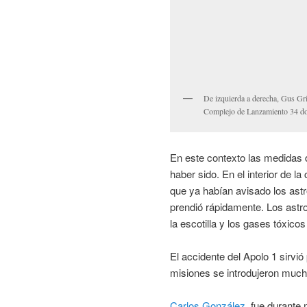
De izquierda a derecha, Gus Gri
Complejo de Lanzamiento 34 don
En este contexto las medidas 
haber sido. En el interior de l
que ya habían avisado los astr
prendió rápidamente. Los astro
la escotilla y los gases tóxico
El accidente del Apolo 1 sirvió
misiones se introdujeron muc
Carlos González
, fue durant