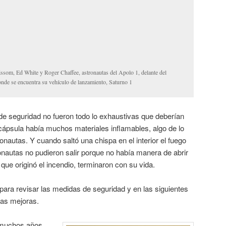
ssom, Ed White y Roger Chaffee, astronautas del Apolo 1, delante del
de se encuentra su vehículo de lanzamiento, Saturno 1
de seguridad no fueron todo lo exhaustivas que deberían
a cápsula había muchos materiales inflamables, algo de lo
onautas. Y cuando saltó una chispa en el interior el fuego
nautas no pudieron salir porque no había manera de abrir
s que originó el incendio, terminaron con su vida.
 para revisar las medidas de seguridad y en las siguientes
has mejoras.
e muchos años