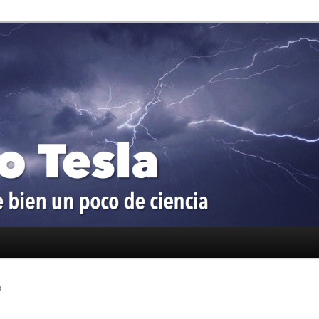
oco de ciencia
a
O