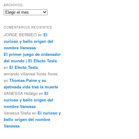
c
ARCHIVOS:
a
Archivos:
r
COMENTARIOS RECIENTES
JORGE BERMEO
en
El
curioso y bello origen del
nombre Vanessa
El primer juego de ordenador
del mundo | El Efecto Tesla
en
El Efecto Tesla
armando villarreal flores flores
en
Thomas Paine y su
ajetreada vida tras la muerte
VANESSA Hidalgo
en
El
curioso y bello origen del
nombre Vanessa
Vanessa Stella
en
El curioso y
bello origen del nombre
Vanessa