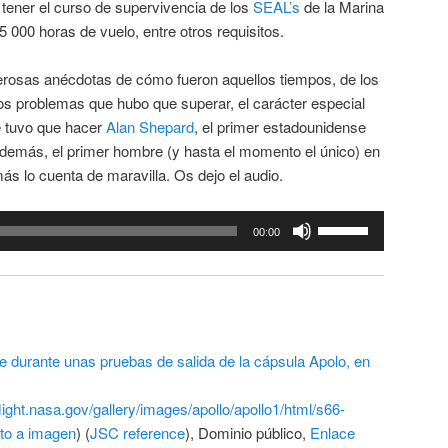
, tener el curso de supervivencia de los
SEAL’s
de la Marina
 000 horas de vuelo, entre otros requisitos.
osas anécdotas de cómo fueron aquellos tiempos, de los
 los problemas que hubo que superar, el carácter especial
e tuvo que hacer
Alan Shepard
, el primer estadounidense
 además, el primer hombre (y hasta el momento el único) en
más lo cuenta de maravilla. Os dejo el audio.
Utiliza
00:00
las
teclas
de
flecha
arriba/abajo
 durante unas pruebas de salida de la cápsula Apolo, en
para
aumentar
flight.nasa.gov/gallery/images/apollo/apollo1/html/s66-
o
cto a imagen
) (
JSC reference
), Dominio público,
Enlace
disminuir