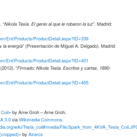
 “
Nikola Tesla. El genio al que le robaron la luz
”. Madrid:
.com/Ent/Products/ProductDetail.aspx?ID=339
y la energía
” (Presentación de Miguel A. Delgado). Madrid:
.com/Ent/Products/ProductDetail.aspx?ID=401
(2012). “
Firmado: Nikola Tesla. Escritos y cartas, 1890-
.com/Ent/Products/ProductDetail.aspx?ID=455
Coil
» by Arne Groh – Arne Groh.
A 3.0
via
Wikimedia Commons
.
ia.org/wiki/Tesla_coil#/media/File:Spark_from_4KVA_Tesla_Coil.JP
 (cropped)
» by
Airarcs