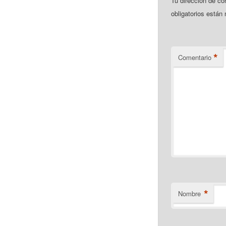
Tu dirección de co
obligatorios está
*
Comentario
*
Nombre