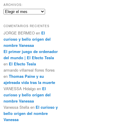
c
ARCHIVOS:
a
Archivos:
r
COMENTARIOS RECIENTES
JORGE BERMEO
en
El
curioso y bello origen del
nombre Vanessa
El primer juego de ordenador
del mundo | El Efecto Tesla
en
El Efecto Tesla
armando villarreal flores flores
en
Thomas Paine y su
ajetreada vida tras la muerte
VANESSA Hidalgo
en
El
curioso y bello origen del
nombre Vanessa
Vanessa Stella
en
El curioso y
bello origen del nombre
Vanessa