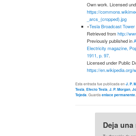
Own work
. Licensed un
https://commons.wikimed
_arcs_(cropped).jpg
«
Tesla Broadcast Tower
Retrieved from
http://w
Previously published in
A
Electricity magazine, Pop
1911, p. 97
.
Licensed under Public D
https://en.wikipedia.or
Esta entrada fue publicada en
J. P.
Tesla
,
Efecto Tesla
,
J. P. Morgan
,
Jo
Tejeda
. Guarda
enlace permanente
.
Deja una