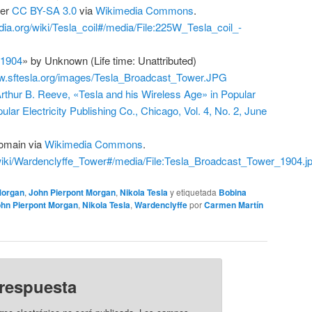
der
CC BY-SA 3.0
via
Wikimedia Commons
.
ia.org/wiki/Tesla_coil#/media/File:225W_Tesla_coil_-
 1904
» by
Unknown
(Life time: Unattributed)
ww.sftesla.org/images/Tesla_Broadcast_Tower.JPG
rthur B. Reeve, «Tesla and his Wireless Age» in Popular
ular Electricity Publishing Co., Chicago, Vol. 4, No. 2, June
omain via
Wikimedia Commons
.
g/wiki/Wardenclyffe_Tower#/media/File:Tesla_Broadcast_Tower_1904.j
 Morgan
,
John Pierpont Morgan
,
Nikola Tesla
y etiquetada
Bobina
hn Pierpont Morgan
,
Nikola Tesla
,
Wardenclyffe
por
Carmen Martín
 respuesta