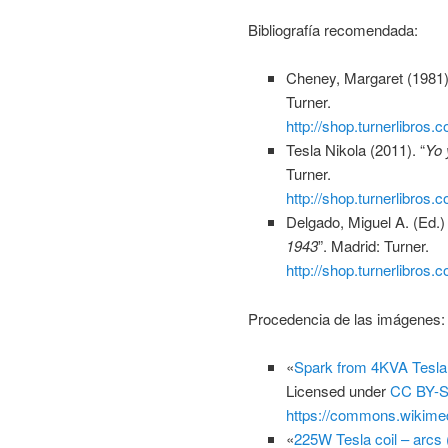
Bibliografía recomendada:
Cheney, Margaret (1981).
Turner.
http://shop.turnerlibros
Tesla Nikola (2011). “
Yo 
Turner.
http://shop.turnerlibros
Delgado, Miguel A. (Ed.) 
1943
”. Madrid: Turner.
http://shop.turnerlibros
Procedencia de las imágenes:
«
Spark from 4KVA Tesla 
Licensed under
CC BY-S
https://commons.wikimed
«
225W Tesla coil – arcs