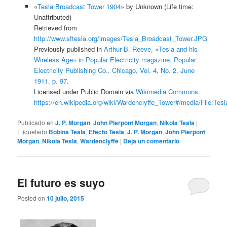
«
Tesla Broadcast Tower 1904
» by
Unknown
(Life time:
Unattributed)
Retrieved from
http://www.sftesla.org/images/Tesla_Broadcast_Tower.JPG
Previously published in
Arthur B. Reeve, «Tesla and his
Wireless Age» in Popular Electricity magazine, Popular
Electricity Publishing Co., Chicago, Vol. 4, No. 2, June
1911, p. 97
.
Licensed under Public Domain via
Wikimedia Commons
.
https://en.wikipedia.org/wiki/Wardenclyffe_Tower#/media/File:Te
Publicado en
J. P. Morgan
,
John Pierpont Morgan
,
Nikola Tesla
|
Etiquetado
Bobina Tesla
,
Efecto Tesla
,
J. P. Morgan
,
John Pierpont
Morgan
,
Nikola Tesla
,
Wardenclyffe
|
Deja un comentario
El futuro es suyo
Posted on
10 julio, 2015