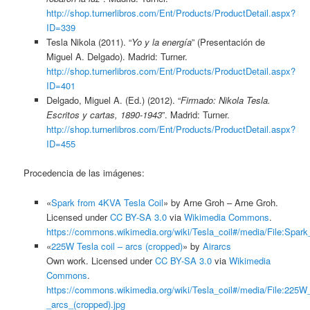
http://shop.turnerlibros.com/Ent/Products/ProductDetail.aspx?
ID=339
Tesla Nikola (2011). “
Yo y la energía
” (Presentación de
Miguel A. Delgado). Madrid: Turner.
http://shop.turnerlibros.com/Ent/Products/ProductDetail.aspx?
ID=401
Delgado, Miguel A. (Ed.) (2012). “
Firmado: Nikola Tesla.
Escritos y cartas, 1890-1943
”. Madrid: Turner.
http://shop.turnerlibros.com/Ent/Products/ProductDetail.aspx?
ID=455
Procedencia de las imágenes:
«
Spark from 4KVA Tesla Coil
» by Arne Groh – Arne Groh.
Licensed under
CC BY-SA 3.0
via
Wikimedia Commons
.
https://commons.wikimedia.org/wiki/Tesla_coil#/media/File:Spa
«
225W Tesla coil – arcs (cropped)
» by
Airarcs
Own work
. Licensed under
CC BY-SA 3.0
via
Wikimedia
Commons
.
https://commons.wikimedia.org/wiki/Tesla_coil#/media/File:225W_
_arcs_(cropped).jpg