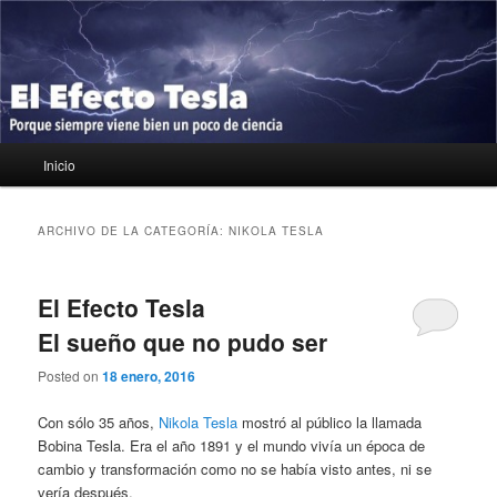
Ir
Ir
Porque siempre viene bien un poco de ciencia
al
al
contenido
contenido
principal
secundario
El Efecto Tesla
Menú
Inicio
principal
ARCHIVO DE LA CATEGORÍA:
NIKOLA TESLA
El Efecto Tesla
El sueño que no pudo ser
Posted on
18 enero, 2016
Con sólo 35 años,
Nikola Tesla
mostró al público la llamada
Bobina Tesla. Era el año 1891 y el mundo vivía un época de
cambio y transformación como no se había visto antes, ni se
vería después.