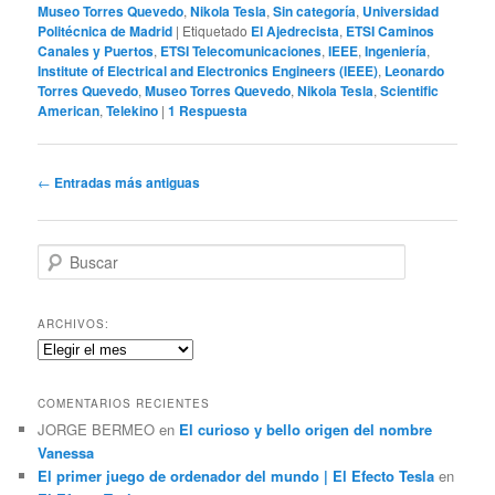
Museo Torres Quevedo
,
Nikola Tesla
,
Sin categoría
,
Universidad
Politécnica de Madrid
|
Etiquetado
El Ajedrecista
,
ETSI Caminos
Canales y Puertos
,
ETSI Telecomunicaciones
,
IEEE
,
Ingeniería
,
Institute of Electrical and Electronics Engineers (IEEE)
,
Leonardo
Torres Quevedo
,
Museo Torres Quevedo
,
Nikola Tesla
,
Scientific
American
,
Telekino
|
1
Respuesta
Navegación
←
Entradas más antiguas
de
entradas
B
u
s
c
ARCHIVOS:
a
Archivos:
r
COMENTARIOS RECIENTES
JORGE BERMEO
en
El curioso y bello origen del nombre
Vanessa
El primer juego de ordenador del mundo | El Efecto Tesla
en