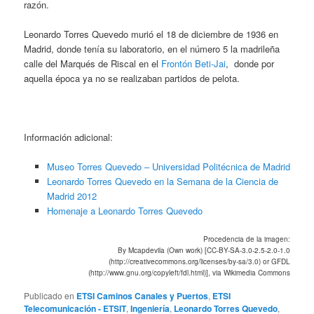
razón.
Leonardo Torres Quevedo murió el 18 de diciembre de 1936 en
Madrid, donde tenía su laboratorio, en el número 5 la madrileña
calle del Marqués de Riscal en el
Frontón Beti-Jai
, donde por
aquella época ya no se realizaban partidos de pelota.
Información adicional:
Museo Torres Quevedo – Universidad Politécnica de Madrid
Leonardo Torres Quevedo en la Semana de la Ciencia de
Madrid 2012
Homenaje a Leonardo Torres Quevedo
Procedencia de la imagen:
By Mcapdevila (Own work) [CC-BY-SA-3.0-2.5-2.0-1.0
(http://creativecommons.org/licenses/by-sa/3.0) or GFDL
(http://www.gnu.org/copyleft/fdl.html)], via Wikimedia Commons
Publicado en
ETSI Caminos Canales y Puertos
,
ETSI
Telecomunicación - ETSIT
,
Ingeniería
,
Leonardo Torres Quevedo
,