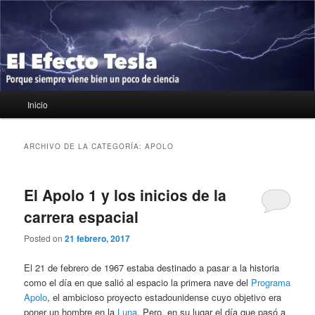
Ir
Ir
Porque siempre viene bien un poco de ciencia
al
al
contenido
contenido
principal
secundario
El Efecto Tesla
Menú
Inicio
principal
ARCHIVO DE LA CATEGORÍA:
APOLO
El Apolo 1 y los inicios de la
carrera espacial
Posted on
21 febrero, 2017
El 21 de febrero de 1967 estaba destinado a pasar a la historia
como el día en que salió al espacio la primera nave del
Programa
Apolo
, el ambicioso proyecto estadounidense cuyo objetivo era
poner un hombre en la
Luna
. Pero, en su lugar el día que pasó a