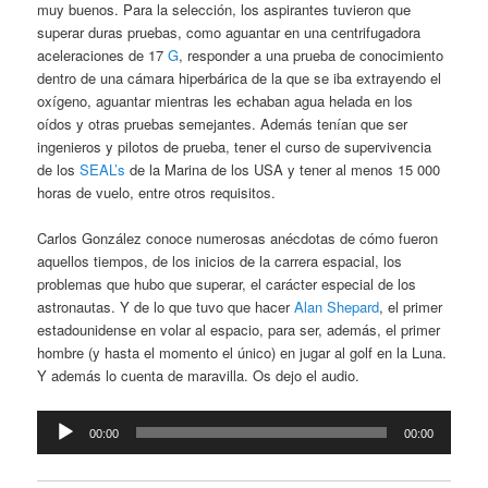
muy buenos. Para la selección, los aspirantes tuvieron que
superar duras pruebas, como aguantar en una centrifugadora
aceleraciones de 17
G
, responder a una prueba de conocimiento
dentro de una cámara hiperbárica de la que se iba extrayendo el
oxígeno, aguantar mientras les echaban agua helada en los
oídos y otras pruebas semejantes. Además tenían que ser
ingenieros y pilotos de prueba, tener el curso de supervivencia
de los
SEAL’s
de la Marina de los USA y tener al menos 15 000
horas de vuelo, entre otros requisitos.
Carlos González conoce numerosas anécdotas de cómo fueron
aquellos tiempos, de los inicios de la carrera espacial, los
problemas que hubo que superar, el carácter especial de los
astronautas. Y de lo que tuvo que hacer
Alan Shepard
, el primer
estadounidense en volar al espacio, para ser, además, el primer
hombre (y hasta el momento el único) en jugar al golf en la Luna.
Y además lo cuenta de maravilla. Os dejo el audio.
Reproductor
00:00
00:00
de
audio