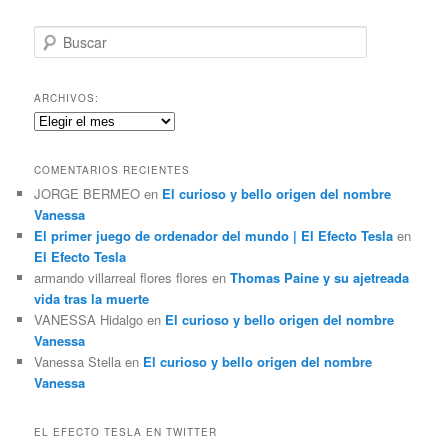
B
u
s
c
ARCHIVOS:
a
Archivos:
r
COMENTARIOS RECIENTES
JORGE BERMEO
en
El curioso y bello origen del nombre
Vanessa
El primer juego de ordenador del mundo | El Efecto Tesla
en
El Efecto Tesla
armando villarreal flores flores
en
Thomas Paine y su ajetreada
vida tras la muerte
VANESSA Hidalgo
en
El curioso y bello origen del nombre
Vanessa
Vanessa Stella
en
El curioso y bello origen del nombre
Vanessa
EL EFECTO TESLA EN TWITTER