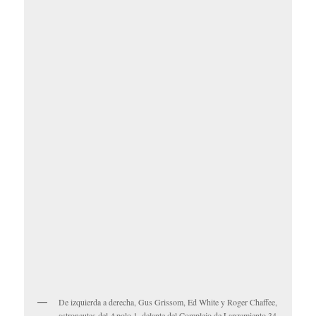
De izquierda a derecha, Gus Grissom, Ed White y Roger Chaffee,
astronautas del Apolo 1, delante del Complejo de Lanzamiento 34