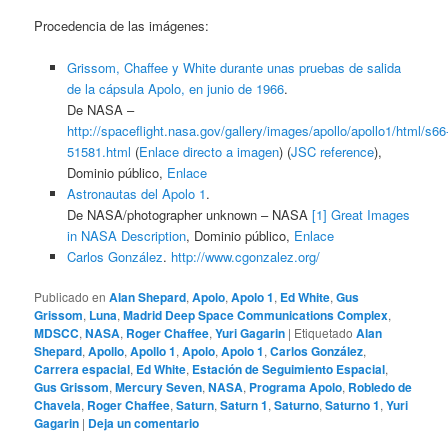
Procedencia de las imágenes:
Grissom, Chaffee y White durante unas pruebas de salida
de la cápsula Apolo, en junio de 1966
.
De NASA –
http://spaceflight.nasa.gov/gallery/images/apollo/apollo1/html/s66
51581.html
(
Enlace directo a imagen
) (
JSC reference
),
Dominio público,
Enlace
Astronautas del Apolo 1
.
De NASA/photographer unknown – NASA
[1]
Great Images
in NASA
Description
, Dominio público,
Enlace
Carlos González
.
http://www.cgonzalez.org/
Publicado en
Alan Shepard
,
Apolo
,
Apolo 1
,
Ed White
,
Gus
Grissom
,
Luna
,
Madrid Deep Space Communications Complex
,
MDSCC
,
NASA
,
Roger Chaffee
,
Yuri Gagarin
|
Etiquetado
Alan
Shepard
,
Apollo
,
Apollo 1
,
Apolo
,
Apolo 1
,
Carlos González
,
Carrera espacial
,
Ed White
,
Estación de Seguimiento Espacial
,
Gus Grissom
,
Mercury Seven
,
NASA
,
Programa Apolo
,
Robledo de
Chavela
,
Roger Chaffee
,
Saturn
,
Saturn 1
,
Saturno
,
Saturno 1
,
Yuri
Gagarin
|
Deja un comentario