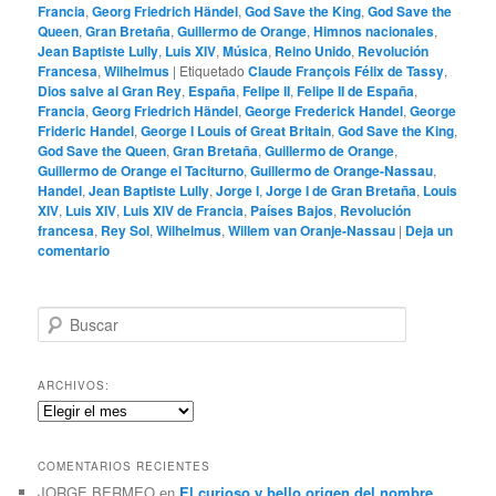
Francia
,
Georg Friedrich Händel
,
God Save the King
,
God Save the
Queen
,
Gran Bretaña
,
Guillermo de Orange
,
Himnos nacionales
,
Jean Baptiste Lully
,
Luis XIV
,
Música
,
Reino Unido
,
Revolución
Francesa
,
Wilhelmus
|
Etiquetado
Claude François Félix de Tassy
,
Dios salve al Gran Rey
,
España
,
Felipe II
,
Felipe II de España
,
Francia
,
Georg Friedrich Händel
,
George Frederick Handel
,
George
Frideric Handel
,
George I Louis of Great Britain
,
God Save the King
,
God Save the Queen
,
Gran Bretaña
,
Guillermo de Orange
,
Guillermo de Orange el Taciturno
,
Guillermo de Orange-Nassau
,
Handel
,
Jean Baptiste Lully
,
Jorge I
,
Jorge I de Gran Bretaña
,
Louis
XIV
,
Luis XIV
,
Luis XIV de Francia
,
Países Bajos
,
Revolución
francesa
,
Rey Sol
,
Wilhelmus
,
Willem van Oranje-Nassau
|
Deja un
comentario
B
u
s
c
ARCHIVOS:
a
Archivos:
r
COMENTARIOS RECIENTES
JORGE BERMEO
en
El curioso y bello origen del nombre