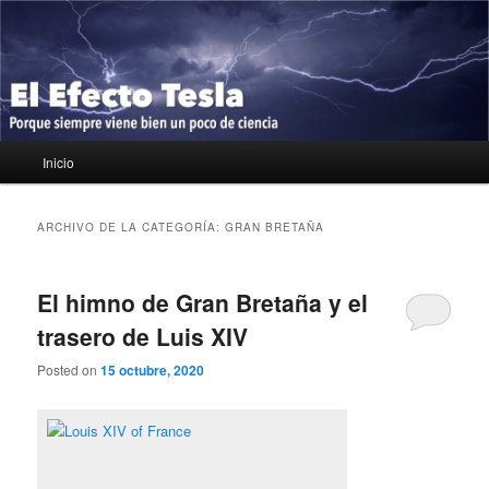
Ir
Ir
Porque siempre viene bien un poco de ciencia
al
al
contenido
contenido
principal
secundario
El Efecto Tesla
Menú
Inicio
principal
ARCHIVO DE LA CATEGORÍA:
GRAN BRETAÑA
El himno de Gran Bretaña y el
trasero de Luis XIV
Posted on
15 octubre, 2020