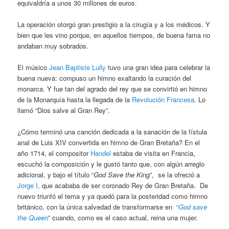
equivaldría a unos 30 millones de euros.
La operación otorgó gran prestigio a la cirugía y a los médicos. Y
bien que les vino porque, en aquellos tiempos, de buena fama no
andaban muy sobrados.
El músico
Jean Baptiste Lully
tuvo una gran idea para celebrar la
buena nueva: compuso un himno exaltando la curación del
monarca. Y fue tan del agrado del rey que se convirtió en himno
de la Monarquía hasta la llegada de la
Revolución Francesa
. Lo
llamó “Dios salve al Gran Rey”.
¿Cómo terminó una canción dedicada a la sanación de la fístula
anal de Luis XIV convertida en himno de Gran Bretaña? En el
año 1714, el compositor
Handel
estaba de visita en Francia,
escuchó la composición y le gustó tanto que, con algún arreglo
adicional, y bajo el título “
God Save the King
”, se la ofreció a
Jorge I
, que acababa de ser coronado Rey de Gran Bretaña. De
nuevo triunfó el tema y ya quedó para la posteridad como himno
británico, con la única salvedad de transformarse en “
God save
the Queen
” cuando, como es el caso actual, reina una mujer.