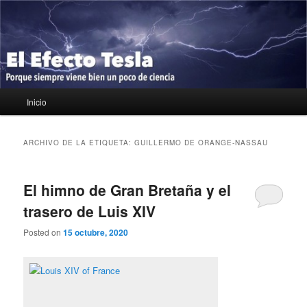
Ir
Ir
Porque siempre viene bien un poco de ciencia
al
al
contenido
contenido
principal
secundario
El Efecto Tesla
Menú
Inicio
principal
ARCHIVO DE LA ETIQUETA:
GUILLERMO DE ORANGE-NASSAU
El himno de Gran Bretaña y el
trasero de Luis XIV
Posted on
15 octubre, 2020