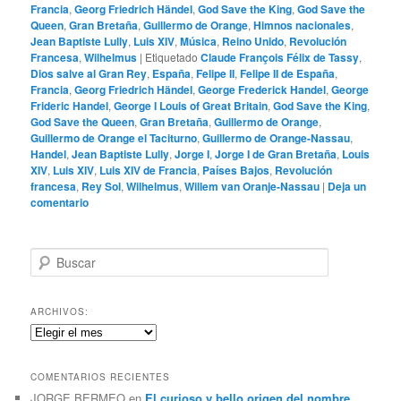
Francia
,
Georg Friedrich Händel
,
God Save the King
,
God Save the
Queen
,
Gran Bretaña
,
Guillermo de Orange
,
Himnos nacionales
,
Jean Baptiste Lully
,
Luis XIV
,
Música
,
Reino Unido
,
Revolución
Francesa
,
Wilhelmus
|
Etiquetado
Claude François Félix de Tassy
,
Dios salve al Gran Rey
,
España
,
Felipe II
,
Felipe II de España
,
Francia
,
Georg Friedrich Händel
,
George Frederick Handel
,
George
Frideric Handel
,
George I Louis of Great Britain
,
God Save the King
,
God Save the Queen
,
Gran Bretaña
,
Guillermo de Orange
,
Guillermo de Orange el Taciturno
,
Guillermo de Orange-Nassau
,
Handel
,
Jean Baptiste Lully
,
Jorge I
,
Jorge I de Gran Bretaña
,
Louis
XIV
,
Luis XIV
,
Luis XIV de Francia
,
Países Bajos
,
Revolución
francesa
,
Rey Sol
,
Wilhelmus
,
Willem van Oranje-Nassau
|
Deja un
comentario
B
u
s
c
ARCHIVOS:
a
Archivos:
r
COMENTARIOS RECIENTES
JORGE BERMEO
en
El curioso y bello origen del nombre