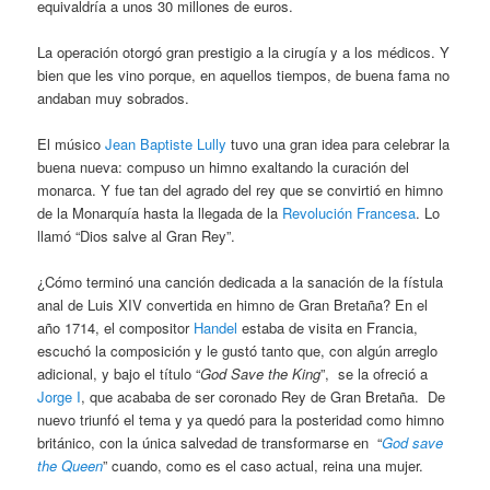
equivaldría a unos 30 millones de euros.
La operación otorgó gran prestigio a la cirugía y a los médicos. Y
bien que les vino porque, en aquellos tiempos, de buena fama no
andaban muy sobrados.
El músico
Jean Baptiste Lully
tuvo una gran idea para celebrar la
buena nueva: compuso un himno exaltando la curación del
monarca. Y fue tan del agrado del rey que se convirtió en himno
de la Monarquía hasta la llegada de la
Revolución Francesa
. Lo
llamó “Dios salve al Gran Rey”.
¿Cómo terminó una canción dedicada a la sanación de la fístula
anal de Luis XIV convertida en himno de Gran Bretaña? En el
año 1714, el compositor
Handel
estaba de visita en Francia,
escuchó la composición y le gustó tanto que, con algún arreglo
adicional, y bajo el título “
God Save the King
”, se la ofreció a
Jorge I
, que acababa de ser coronado Rey de Gran Bretaña. De
nuevo triunfó el tema y ya quedó para la posteridad como himno
británico, con la única salvedad de transformarse en “
God save
the Queen
” cuando, como es el caso actual, reina una mujer.