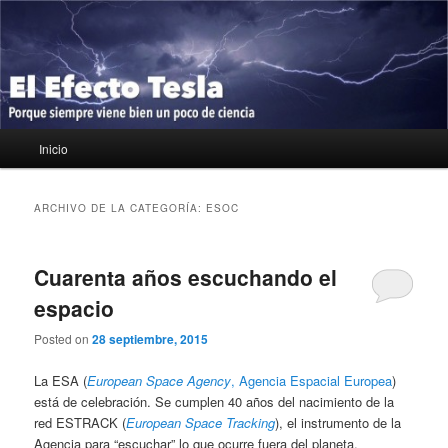
Ir
Ir
Porque siempre viene bien un poco de ciencia
al
al
contenido
contenido
principal
secundario
El Efecto Tesla
Menú
Inicio
principal
ARCHIVO DE LA CATEGORÍA:
ESOC
Cuarenta años escuchando el
espacio
Posted on
28 septiembre, 2015
La ESA (
European Space Agency
, Agencia Espacial Europea
)
está de celebración. Se cumplen 40 años del nacimiento de la
red ESTRACK (
European Space Tracking
), el instrumento de la
Agencia para “escuchar” lo que ocurre fuera del planeta.