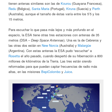
tienen antenas similares son las de
Kourou
(Guayana Francesa),
Redu
(Bélgica),
Santa Maria
(Portugal),
Kiruna
(Suecia) y
Perth
(Australia), aunque el tamaño de éstas varía entre los 5’5 y los
15 metros.
Para escuchar lo que pasa más lejos y más profundo en el
espacio, la ESA tiene otras tres estaciones con antenas de 35
metros (DSA –
Deep Space Antennas
). Una es la de Cebreros y
las otras dos están en
New Norcia
(Australia) y
Malargüe
(Argentina). Con estas antenas la ESA pudo “escuchar” a
Rosetta
el año pasado, cuando despertó de su hibernación a 800
millones de kilómetros de la Tierra. Las tres están siendo
reformadas para que puedan captar frecuencias de radio más
altas, en las misiones
BepiColombo
y
Juice
.