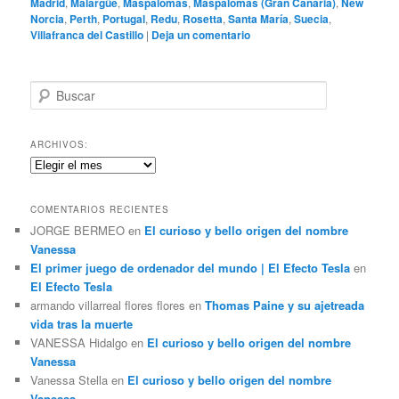
Madrid
,
Malargüe
,
Maspalomas
,
Maspalomas (Gran Canaria)
,
New
Norcia
,
Perth
,
Portugal
,
Redu
,
Rosetta
,
Santa María
,
Suecia
,
Villafranca del Castillo
|
Deja un comentario
B
u
s
c
ARCHIVOS:
a
Archivos:
r
COMENTARIOS RECIENTES
JORGE BERMEO
en
El curioso y bello origen del nombre
Vanessa
El primer juego de ordenador del mundo | El Efecto Tesla
en
El Efecto Tesla
armando villarreal flores flores
en
Thomas Paine y su ajetreada
vida tras la muerte
VANESSA Hidalgo
en
El curioso y bello origen del nombre
Vanessa
Vanessa Stella
en
El curioso y bello origen del nombre
Vanessa