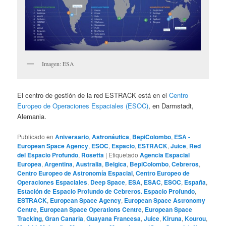
Imagen: ESA
El centro de gestión de la red ESTRACK está en el
Centro
Europeo de Operaciones Espaciales (ESOC)
, en Darmstadt,
Alemania.
Publicado en
Aniversario
,
Astronáutica
,
BepiColombo
,
ESA -
European Space Agency
,
ESOC
,
Espacio
,
ESTRACK
,
Juice
,
Red
del Espacio Profundo
,
Rosetta
|
Etiquetado
Agencia Espacial
Europea
,
Argentina
,
Australia
,
Belgica
,
BepiColombo
,
Cebreros
,
Centro Europeo de Astronomía Espacial
,
Centro Europeo de
Operaciones Espaciales
,
Deep Space
,
ESA
,
ESAC
,
ESOC
,
España
,
Estación de Espacio Profundo de Cebreros. Espacio Profundo
,
ESTRACK
,
European Space Agency
,
European Space Astronomy
Centre
,
European Space Operations Centre
,
European Space
Tracking
,
Gran Canaria
,
Guayana Francesa
,
Juice
,
Kiruna
,
Kourou
,