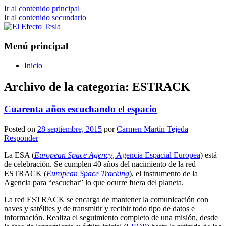
Ir al contenido principal
Ir al contenido secundario
Porque siempre viene bien un poco de
El Efecto Tesla
Menú principal
ciencia
Inicio
Archivo de la categoría:
ESTRACK
Cuarenta años escuchando el espacio
Posted on
28 septiembre, 2015
por
Carmen Martín Tejeda
Responder
La ESA (
European Space Agency
, Agencia Espacial Europea
) está
de celebración. Se cumplen 40 años del nacimiento de la red
ESTRACK (
European Space Tracking
), el instrumento de la
Agencia para “escuchar” lo que ocurre fuera del planeta.
La red ESTRACK se encarga de mantener la comunicación con
naves y satélites y de transmitir y recibir todo tipo de datos e
información. Realiza el seguimiento completo de una misión, desde