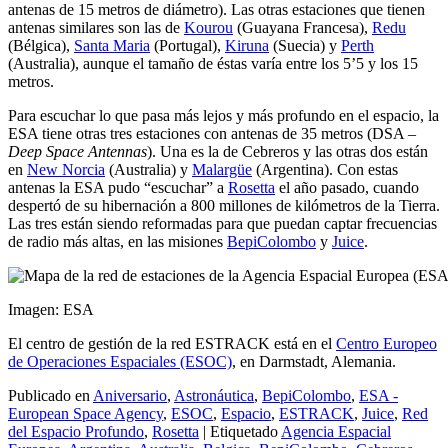
antenas de 15 metros de diámetro). Las otras estaciones que tienen
antenas similares son las de
Kourou
(Guayana Francesa),
Redu
(Bélgica),
Santa Maria
(Portugal),
Kiruna
(Suecia) y
Perth
(Australia), aunque el tamaño de éstas varía entre los 5’5 y los 15
metros.
Para escuchar lo que pasa más lejos y más profundo en el espacio, la
ESA tiene otras tres estaciones con antenas de 35 metros (DSA –
Deep Space Antennas
). Una es la de Cebreros y las otras dos están
en
New Norcia
(Australia) y
Malargüe
(Argentina). Con estas
antenas la ESA pudo “escuchar” a
Rosetta
el año pasado, cuando
despertó de su hibernación a 800 millones de kilómetros de la Tierra.
Las tres están siendo reformadas para que puedan captar frecuencias
de radio más altas, en las misiones
BepiColombo
y
Juice
.
Imagen: ESA
El centro de gestión de la red ESTRACK está en el
Centro Europeo
de Operaciones Espaciales (ESOC)
, en Darmstadt, Alemania.
Publicado en
Aniversario
,
Astronáutica
,
BepiColombo
,
ESA -
European Space Agency
,
ESOC
,
Espacio
,
ESTRACK
,
Juice
,
Red
del Espacio Profundo
,
Rosetta
|
Etiquetado
Agencia Espacial