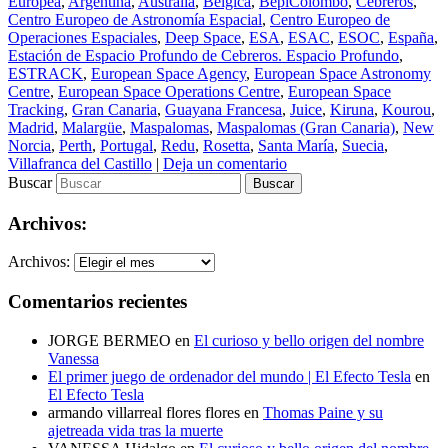
Europea
,
Argentina
,
Australia
,
Belgica
,
BepiColombo
,
Cebreros
,
Centro Europeo de Astronomía Espacial
,
Centro Europeo de
Operaciones Espaciales
,
Deep Space
,
ESA
,
ESAC
,
ESOC
,
España
,
Estación de Espacio Profundo de Cebreros. Espacio Profundo
,
ESTRACK
,
European Space Agency
,
European Space Astronomy
Centre
,
European Space Operations Centre
,
European Space
Tracking
,
Gran Canaria
,
Guayana Francesa
,
Juice
,
Kiruna
,
Kourou
,
Madrid
,
Malargüe
,
Maspalomas
,
Maspalomas (Gran Canaria)
,
New
Norcia
,
Perth
,
Portugal
,
Redu
,
Rosetta
,
Santa María
,
Suecia
,
Villafranca del Castillo
|
Deja un comentario
Buscar
Archivos:
Archivos:
Comentarios recientes
JORGE BERMEO
en
El curioso y bello origen del nombre
Vanessa
El primer juego de ordenador del mundo | El Efecto Tesla
en
El Efecto Tesla
armando villarreal flores flores
en
Thomas Paine y su
ajetreada vida tras la muerte