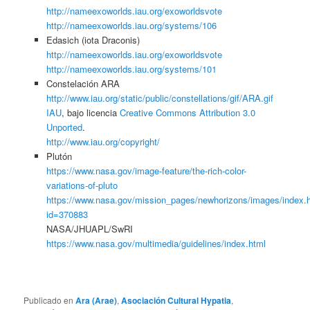
http://nameexoworlds.iau.org/exoworldsvote
http://nameexoworlds.iau.org/systems/106
Edasich (iota Draconis)
http://nameexoworlds.iau.org/exoworldsvote
http://nameexoworlds.iau.org/systems/101
Constelación ARA
http://www.iau.org/static/public/constellations/gif/ARA.gif
IAU
, bajo licencia
Creative Commons Attribution 3.0
Unported
.
http://www.iau.org/copyright/
Plutón
https://www.nasa.gov/image-feature/the-rich-color-
variations-of-pluto
https://www.nasa.gov/mission_pages/newhorizons/images/index.
id=370883
NASA/JHUAPL/SwRI
https://www.nasa.gov/multimedia/guidelines/index.html
Publicado en
Ara (Arae)
,
Asociación Cultural Hypatia
,