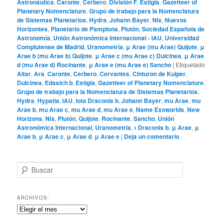
Astronáutica
,
Caronte
,
Cerbero
,
División F
,
Estigia
,
Gazetteer of
Planetary Nomenclature
,
Grupo de trabajo para la Nomenclatura
de Sistemas Planetarios
,
Hydra
,
Johann Bayer
,
Nix
,
Nuevos
Horizontes
,
Planetario de Pamplona
,
Plutón
,
Sociedad Española de
Astronomía
,
Unión Astronómica Internacional - IAU
,
Universidad
Complutense de Madrid
,
Uranometría
,
μ Arae (mu Arae) Quijote
,
μ
Arae b (mu Arae b) Quijote
,
μ Arae c (mu Arae c) Dulcinea
,
μ Arae
d (mu Arae d) Rocinante
,
μ Arae e (mu Arae e) Sancho
|
Etiquetado
Altar
,
Ara
,
Caronte
,
Cerbero
,
Cervantes
,
Cinturon de Kuiper
,
Dulcinea
,
Edasich b
,
Estigia
,
Gazetteer of Planetary Nomenclature
,
Grupo de trabajo para la Nomenclatura de Sistemas Planetarios
,
Hydra
,
Hypatia
,
IAU
,
iota Draconis b
,
Johann Bayer
,
mu Arae
,
mu
Arae b
,
mu Arae c
,
mu Arae d
,
mu Arae e
,
Name Exoworlds
,
New
Horizons
,
Nix
,
Plutón
,
Quijote
,
Rocinante
,
Sancho
,
Unión
Astronómica Internacional
,
Uranometría
,
ι Draconis b
,
μ Arae
,
μ
Arae b
,
μ Arae c
,
μ Arae d
,
μ Arae e
|
Deja un comentario
B
u
s
c
ARCHIVOS:
a
Archivos:
r