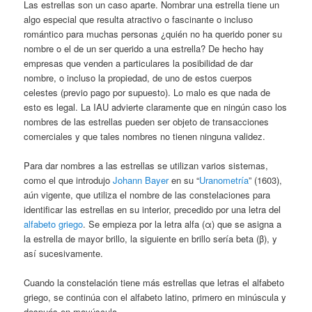
Las estrellas son un caso aparte. Nombrar una estrella tiene un
algo especial que resulta atractivo o fascinante o incluso
romántico para muchas personas ¿quién no ha querido poner su
nombre o el de un ser querido a una estrella? De hecho hay
empresas que venden a particulares la posibilidad de dar
nombre, o incluso la propiedad, de uno de estos cuerpos
celestes (previo pago por supuesto). Lo malo es que nada de
esto es legal. La IAU advierte claramente que en ningún caso los
nombres de las estrellas pueden ser objeto de transacciones
comerciales y que tales nombres no tienen ninguna validez.
Para dar nombres a las estrellas se utilizan varios sistemas,
como el que introdujo
Johann Bayer
en su “
Uranometría
” (1603),
aún vigente, que utiliza el nombre de las constelaciones para
identificar las estrellas en su interior, precedido por una letra del
alfabeto griego
. Se empieza por la letra alfa (α) que se asigna a
la estrella de mayor brillo, la siguiente en brillo sería beta (β), y
así sucesivamente.
Cuando la constelación tiene más estrellas que letras el alfabeto
griego, se continúa con el alfabeto latino, primero en minúscula y
después en mayúscula.