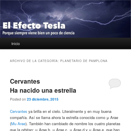
Ir
Ir
Porque siempre viene bien un poco de ciencia
al
al
contenido
contenido
principal
secundario
El Efecto Tesla
Menú
Inicio
principal
ARCHIVO DE LA CATEGORÍA:
PLANETARIO DE PAMPLONA
Cervantes
Ha nacido una estrella
Posted on
23 diciembre, 2015
Cervantes
ya brilla en el cielo. Literalmente y en muy buena
compañía. Así se llama ahora la estrella conocida como μ Arae
(
Mu Arae
). También han cambiado de nombre los cuatro planetas
que la orbitan: μ Arae b, μ Arae c, μ Arae d y μ Arae e, que han