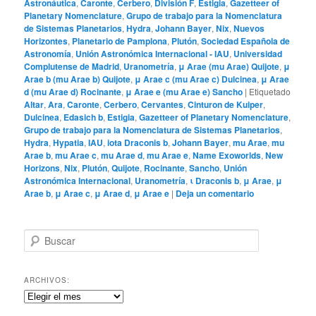
Astronáutica
,
Caronte
,
Cerbero
,
División F
,
Estigia
,
Gazetteer of
Planetary Nomenclature
,
Grupo de trabajo para la Nomenclatura
de Sistemas Planetarios
,
Hydra
,
Johann Bayer
,
Nix
,
Nuevos
Horizontes
,
Planetario de Pamplona
,
Plutón
,
Sociedad Española de
Astronomía
,
Unión Astronómica Internacional - IAU
,
Universidad
Complutense de Madrid
,
Uranometría
,
μ Arae (mu Arae) Quijote
,
μ
Arae b (mu Arae b) Quijote
,
μ Arae c (mu Arae c) Dulcinea
,
μ Arae
d (mu Arae d) Rocinante
,
μ Arae e (mu Arae e) Sancho
|
Etiquetado
Altar
,
Ara
,
Caronte
,
Cerbero
,
Cervantes
,
Cinturon de Kuiper
,
Dulcinea
,
Edasich b
,
Estigia
,
Gazetteer of Planetary Nomenclature
,
Grupo de trabajo para la Nomenclatura de Sistemas Planetarios
,
Hydra
,
Hypatia
,
IAU
,
iota Draconis b
,
Johann Bayer
,
mu Arae
,
mu
Arae b
,
mu Arae c
,
mu Arae d
,
mu Arae e
,
Name Exoworlds
,
New
Horizons
,
Nix
,
Plutón
,
Quijote
,
Rocinante
,
Sancho
,
Unión
Astronómica Internacional
,
Uranometría
,
ι Draconis b
,
μ Arae
,
μ
Arae b
,
μ Arae c
,
μ Arae d
,
μ Arae e
|
Deja un comentario
B
u
s
c
ARCHIVOS:
a
Archivos:
r