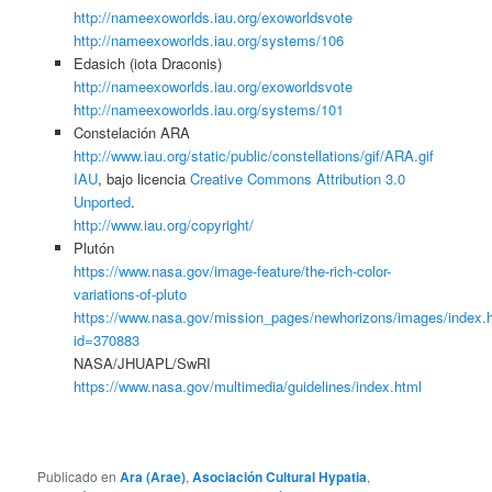
http://nameexoworlds.iau.org/exoworldsvote
http://nameexoworlds.iau.org/systems/106
Edasich (iota Draconis)
http://nameexoworlds.iau.org/exoworldsvote
http://nameexoworlds.iau.org/systems/101
Constelación ARA
http://www.iau.org/static/public/constellations/gif/ARA.gif
IAU
, bajo licencia
Creative Commons Attribution 3.0
Unported
.
http://www.iau.org/copyright/
Plutón
https://www.nasa.gov/image-feature/the-rich-color-
variations-of-pluto
https://www.nasa.gov/mission_pages/newhorizons/images/index.
id=370883
NASA/JHUAPL/SwRI
https://www.nasa.gov/multimedia/guidelines/index.html
Publicado en
Ara (Arae)
,
Asociación Cultural Hypatia
,