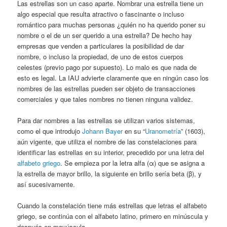
Las estrellas son un caso aparte. Nombrar una estrella tiene un
algo especial que resulta atractivo o fascinante o incluso
romántico para muchas personas ¿quién no ha querido poner su
nombre o el de un ser querido a una estrella? De hecho hay
empresas que venden a particulares la posibilidad de dar
nombre, o incluso la propiedad, de uno de estos cuerpos
celestes (previo pago por supuesto). Lo malo es que nada de
esto es legal. La IAU advierte claramente que en ningún caso los
nombres de las estrellas pueden ser objeto de transacciones
comerciales y que tales nombres no tienen ninguna validez.
Para dar nombres a las estrellas se utilizan varios sistemas,
como el que introdujo
Johann Bayer
en su “
Uranometría
” (1603),
aún vigente, que utiliza el nombre de las constelaciones para
identificar las estrellas en su interior, precedido por una letra del
alfabeto griego
. Se empieza por la letra alfa (α) que se asigna a
la estrella de mayor brillo, la siguiente en brillo sería beta (β), y
así sucesivamente.
Cuando la constelación tiene más estrellas que letras el alfabeto
griego, se continúa con el alfabeto latino, primero en minúscula y
después en mayúscula.