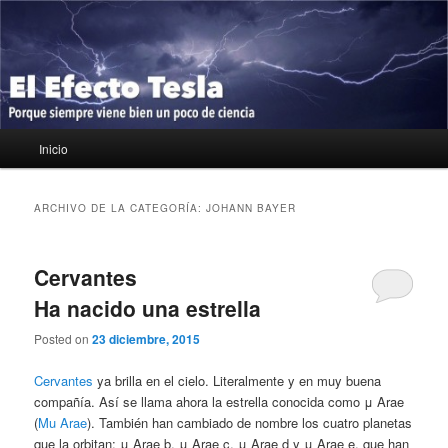
Ir
Ir
Porque siempre viene bien un poco de ciencia
al
al
contenido
contenido
principal
secundario
El Efecto Tesla
Menú
Inicio
principal
ARCHIVO DE LA CATEGORÍA:
JOHANN BAYER
Cervantes
Ha nacido una estrella
Posted on
23 diciembre, 2015
Cervantes
ya brilla en el cielo. Literalmente y en muy buena
compañía. Así se llama ahora la estrella conocida como μ Arae
(
Mu Arae
). También han cambiado de nombre los cuatro planetas
que la orbitan: μ Arae b, μ Arae c, μ Arae d y μ Arae e, que han