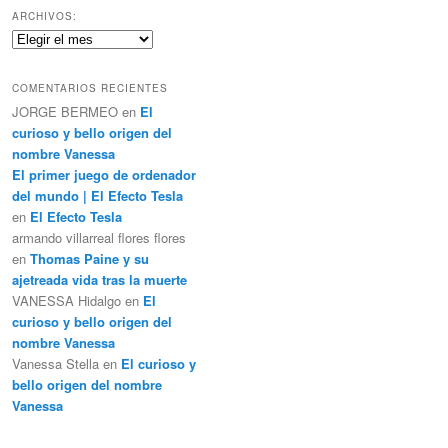
c
ARCHIVOS:
a
Archivos:
r
COMENTARIOS RECIENTES
JORGE BERMEO
en
El
curioso y bello origen del
nombre Vanessa
El primer juego de ordenador
del mundo | El Efecto Tesla
en
El Efecto Tesla
armando villarreal flores flores
en
Thomas Paine y su
ajetreada vida tras la muerte
VANESSA Hidalgo
en
El
curioso y bello origen del
nombre Vanessa
Vanessa Stella
en
El curioso y
bello origen del nombre
Vanessa