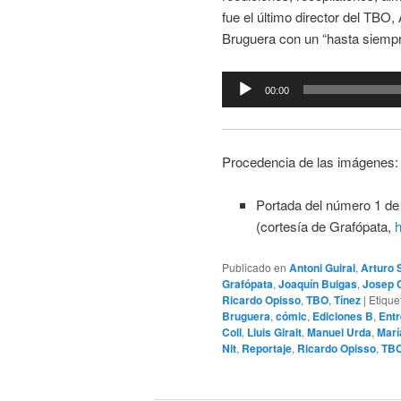
fue el último director del TBO,
Bruguera con un “hasta siempre
Reproductor
00:00
de
audio
Procedencia de las imágenes:
Portada del número 1 d
(cortesía de Grafópata,
h
Publicado en
Antoni Guiral
,
Arturo 
Grafópata
,
Joaquín Buigas
,
Josep C
Ricardo Opisso
,
TBO
,
Tínez
|
Etique
Bruguera
,
cómic
,
Ediciones B
,
Entr
Coll
,
Lluis Giralt
,
Manuel Urda
,
Marí
Nit
,
Reportaje
,
Ricardo Opisso
,
TB