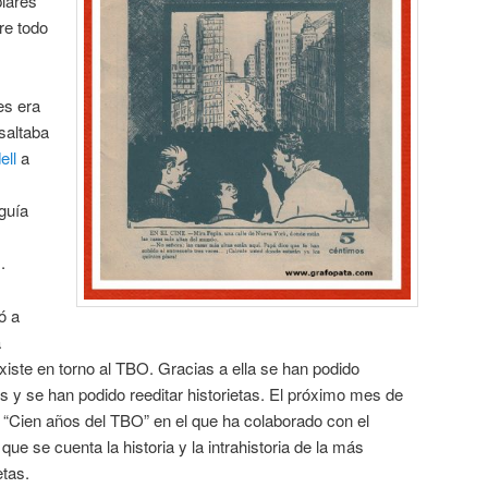
lares
re todo
es era
saltaba
ell
a
guía
.
ó a
a
iste en torno al TBO. Gracias a ella se han podido
 y se han podido reeditar historietas. El próximo mes de
ro “Cien años del TBO” en el que ha colaborado con el
 que se cuenta la historia y la intrahistoria de la más
etas.