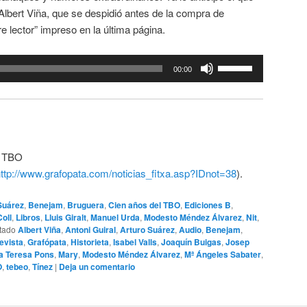
 Albert Viña, que se despidió antes de la compra de
 lector” impreso en la última página.
Utiliza
00:00
las
teclas
de
flecha
arriba/abajo
e TBO
para
ttp://www.grafopata.com/noticias_fitxa.asp?IDnot=38
).
aumentar
o
Suárez
,
Benejam
,
Bruguera
,
Cien años del TBO
,
Ediciones B
,
disminuir
oll
,
Libros
,
Lluis Giralt
,
Manuel Urda
,
Modesto Méndez Álvarez
,
Nit
,
el
tado
Albert Viña
,
Antoni Guiral
,
Arturo Suárez
,
Audio
,
Benejam
,
evista
,
Grafópata
,
Historieta
,
Isabel Valls
,
Joaquín Buigas
,
Josep
volumen.
a Teresa Pons
,
Mary
,
Modesto Méndez Álvarez
,
Mª Ángeles Sabater
,
O
,
tebeo
,
Tínez
|
Deja un comentario