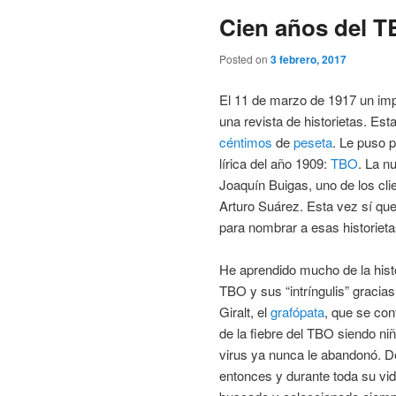
Cien años del 
Posted on
3 febrero, 2017
El 11 de marzo de 1917 un imp
una revista de historietas. Est
céntimos
de
peseta
. Le puso p
lírica del año 1909:
TBO
. La n
Joaquín Buigas, uno de los cli
Arturo Suárez. Esta vez sí que
para nombrar a esas historiet
He aprendido mucho de la histo
TBO y sus “intríngulis” gracias
Giralt, el
grafópata
, que se con
de la fiebre del TBO siendo niñ
virus ya nunca le abandonó. 
entonces y durante toda su vi