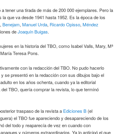
 a tener una tirada de más de 200 000 ejemplares. Pero la
es la que va desde 1941 hasta 1952. Es la época de los
,
Benejam
,
Manuel Urda
,
Ricardo Opisso
,
Méndez
guiones de
Joaquín Buigas
.
ujeres en la historia del TBO, como Isabel Valls, Mary, Mª
a María Teresa Pons.
 activamente con la redacción del TBO. No pudo hacerlo
y se presentó en la redacción con sus dibujos bajo el
adulto en los años ochenta, cuando ya la editorial
a del TBO, quería comprar la revista, lo que terminó
posterior traspaso de la revista a
Ediciones B
(el
ruguera) el TBO fue apareciendo y desapareciendo de los
ó del todo y reaparecía de vez en cuando con
lmanaques y números extraordinarios. Ya lo anticipó el que