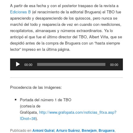
A partir de esa fecha y con el posterior traspaso de la revista a
Ediciones B
(el renacimiento de la editorial Bruguera) el TBO fue
apareciendo y desapareciendo de los quioscos, pero nunca se
marchó del todo y reaparecía de vez en cuando con reediciones,
recopilatorios, almanaques y números extraordinarios. Ya lo
anticipó el que fue el último director del TBO, Albert Viña, que se
despidió antes de la compra de Bruguera con un “hasta siempre
lector” impreso en la última página.
Reproductor
00:00
00:00
de
audio
Procedencia de las imágenes:
Portada del número 1 de TBO
(cortesía de
Grafópata,
http://www.grafopata.com/noticias_fitxa.asp?
IDnot=38
).
Publicado en
Antoni Guiral
,
Arturo Suárez
,
Benejam
,
Bruguera
,