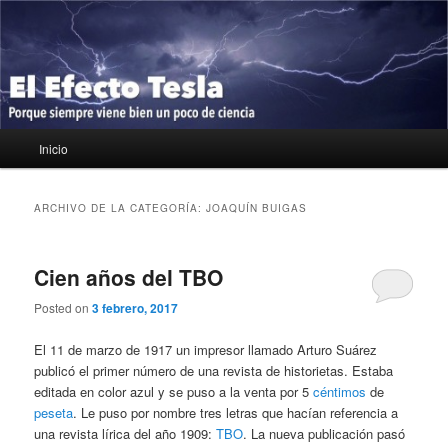
Ir
Ir
Porque siempre viene bien un poco de ciencia
al
al
contenido
contenido
principal
secundario
El Efecto Tesla
Menú
Inicio
principal
ARCHIVO DE LA CATEGORÍA:
JOAQUÍN BUIGAS
Cien años del TBO
Posted on
3 febrero, 2017
El 11 de marzo de 1917 un impresor llamado Arturo Suárez
publicó el primer número de una revista de historietas. Estaba
editada en color azul y se puso a la venta por 5
céntimos
de
peseta
. Le puso por nombre tres letras que hacían referencia a
una revista lírica del año 1909:
TBO
. La nueva publicación pasó