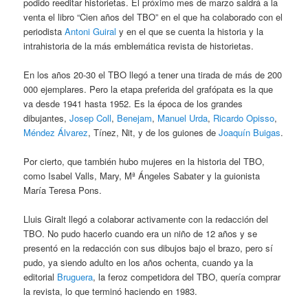
podido reeditar historietas. El próximo mes de marzo saldrá a la
venta el libro “Cien años del TBO” en el que ha colaborado con el
periodista
Antoni Guiral
y en el que se cuenta la historia y la
intrahistoria de la más emblemática revista de historietas.
En los años 20-30 el TBO llegó a tener una tirada de más de 200
000 ejemplares. Pero la etapa preferida del grafópata es la que
va desde 1941 hasta 1952. Es la época de los grandes
dibujantes,
Josep Coll
,
Benejam
,
Manuel Urda
,
Ricardo Opisso
,
Méndez Álvarez
, Tínez, Nit, y de los guiones de
Joaquín Buigas
.
Por cierto, que también hubo mujeres en la historia del TBO,
como Isabel Valls, Mary, Mª Ángeles Sabater y la guionista
María Teresa Pons.
Lluis Giralt llegó a colaborar activamente con la redacción del
TBO. No pudo hacerlo cuando era un niño de 12 años y se
presentó en la redacción con sus dibujos bajo el brazo, pero sí
pudo, ya siendo adulto en los años ochenta, cuando ya la
editorial
Bruguera
, la feroz competidora del TBO, quería comprar
la revista, lo que terminó haciendo en 1983.