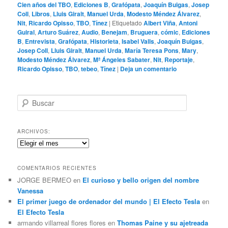
Cien años del TBO
,
Ediciones B
,
Grafópata
,
Joaquín Buigas
,
Josep
Coll
,
Libros
,
Lluis Giralt
,
Manuel Urda
,
Modesto Méndez Álvarez
,
Nit
,
Ricardo Opisso
,
TBO
,
Tínez
|
Etiquetado
Albert Viña
,
Antoni
Guiral
,
Arturo Suárez
,
Audio
,
Benejam
,
Bruguera
,
cómic
,
Ediciones
B
,
Entrevista
,
Grafópata
,
Historieta
,
Isabel Valls
,
Joaquín Buigas
,
Josep Coll
,
Lluis Giralt
,
Manuel Urda
,
María Teresa Pons
,
Mary
,
Modesto Méndez Álvarez
,
Mª Ángeles Sabater
,
Nit
,
Reportaje
,
Ricardo Opisso
,
TBO
,
tebeo
,
Tínez
|
Deja un comentario
B
u
s
c
ARCHIVOS:
a
Archivos:
r
COMENTARIOS RECIENTES
JORGE BERMEO
en
El curioso y bello origen del nombre
Vanessa
El primer juego de ordenador del mundo | El Efecto Tesla
en
El Efecto Tesla
armando villarreal flores flores
en
Thomas Paine y su ajetreada