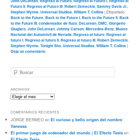
John DeLorean
,
Regreso al Futuro
,
Regreso al Futuro I
,
Regreso al
Futuro II
,
Regreso al Futuro III
,
Robert Zemeckis
,
Sammy Davis Jr.
,
Stephen Wynne
,
Universal Studios
,
William T. Collins
|
Etiquetado
Back to the Future
,
Back to the Future I
,
Back to the Future II
,
Back
to the Future III
,
condensador de fluzo
,
DeLorean
,
DMC
,
Giorgetto
Giugiaro
,
John DeLorean
,
Johnny Carson
,
Mercedes-Benz
,
Museo
Nacional del Automóvil de Nevada
,
Regreso al futuro
,
Regreso al
futuro I
,
Regreso al futuro II
,
Regreso al futuro III
,
Robert Zemeckis
,
Stephen Wynne
,
Tonight Sho
,
Universal Studios
,
William T. Collins
|
Deja un comentario
B
u
s
c
ARCHIVOS:
a
Archivos:
r
COMENTARIOS RECIENTES
JORGE BERMEO
en
El curioso y bello origen del nombre
Vanessa
El primer juego de ordenador del mundo | El Efecto Tesla
en
El Efecto Tesla