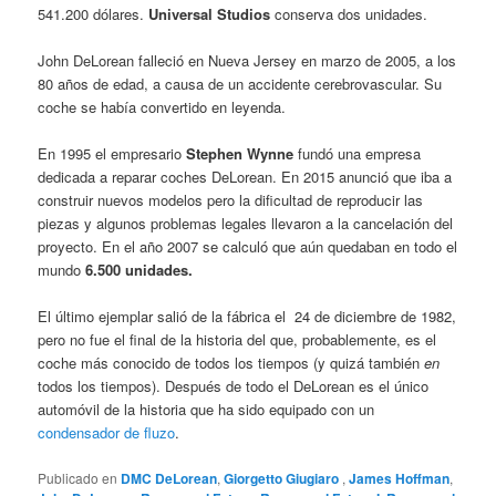
541.200 dólares.
Universal Studios
conserva dos unidades.
John DeLorean falleció en Nueva Jersey en marzo de 2005, a los
80 años de edad, a causa de un accidente cerebrovascular. Su
coche
se había convertido en leyenda.
En 1995 el empresario
Stephen Wynne
fundó una empresa
dedicada a reparar coches DeLorean. En 2015 anunció que iba a
construir nuevos modelos pero la dificultad de reproducir las
piezas y algunos problemas legales llevaron a la cancelación del
proyecto.
En el año 2007 se calculó que aún quedaban en todo el
mundo
6.500 unidades.
El último ejemplar salió de la fábrica el 24 de diciembre de 1982,
pero no fue el final de la historia del que, probablemente, es el
coche más conocido de todos los tiempos (y quizá también
en
todos los tiempos). Después de todo el DeLorean es el único
automóvil de la historia que ha sido equipado con un
condensador de fluzo
.
Publicado en
DMC DeLorean
,
Giorgetto Giugiaro
,
James Hoffman
,