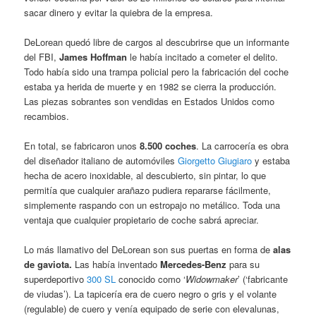
sacar dinero y evitar la quiebra de la empresa.
DeLorean quedó libre de cargos al descubrirse que un informante
del FBI,
James Hoffman
le había incitado a cometer el delito.
T
odo había sido una trampa policial pero la fabricación del coche
estaba ya herida de muerte y en 1982 se cierra la producción.
Las piezas sobrantes son vendidas en Estados Unidos como
recambios.
En total, se fabricaron unos
8.500 coches
. La carrocería es obra
del diseñador italiano de automóviles
Giorgetto Giugiaro
y estaba
hecha de acero inoxidable, al descubierto, sin pintar, lo que
permitía que cualquier arañazo pudiera repararse fácilmente,
simplemente raspando con un estropajo no metálico. Toda una
ventaja que cualquier propietario de coche sabrá apreciar.
Lo más llamativo del DeLorean son sus puertas en forma de
alas
de gaviota.
Las había inventado
Mercedes-Benz
para su
superdeportivo
300 SL
conocido como ‘
Widowmaker
’ (‘fabricante
de viudas’). La tapicería era de cuero negro o gris y el volante
(regulable) de cuero y venía equipado de serie con elevalunas,