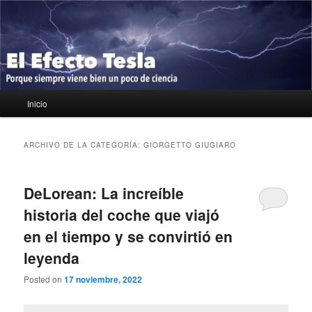
Ir
Ir
Porque siempre viene bien un poco de ciencia
al
al
contenido
contenido
principal
secundario
El Efecto Tesla
Menú
Inicio
principal
ARCHIVO DE LA CATEGORÍA:
GIORGETTO GIUGIARO
DeLorean: La increíble
historia del coche que viajó
en el tiempo y se convirtió en
leyenda
Posted on
17 noviembre, 2022