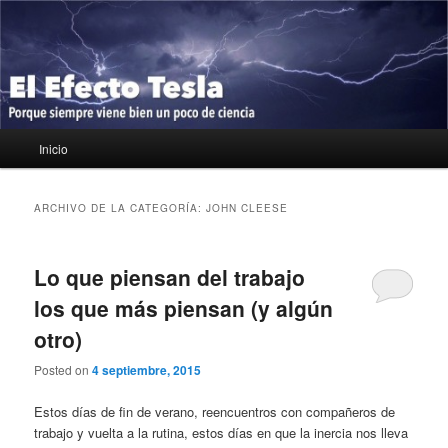
Ir
Ir
Porque siempre viene bien un poco de ciencia
al
al
contenido
contenido
principal
secundario
El Efecto Tesla
Menú
Inicio
principal
ARCHIVO DE LA CATEGORÍA:
JOHN CLEESE
Lo que piensan del trabajo
los que más piensan (y algún
otro)
Posted on
4 septiembre, 2015
Estos días de fin de verano, reencuentros con compañeros de
trabajo y vuelta a la rutina, estos días en que la inercia nos lleva