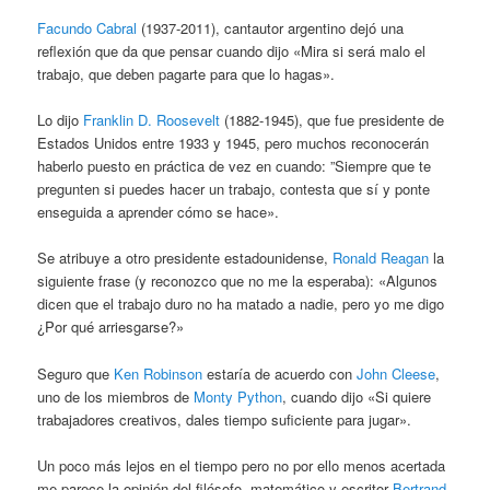
Facundo Cabral
(1937-2011), cantautor argentino dejó una
reflexión que da que pensar cuando dijo «Mira si será malo el
trabajo, que deben pagarte para que lo hagas».
Lo dijo
Franklin D. Roosevelt
(1882-1945), que fue presidente de
Estados Unidos entre 1933 y 1945, pero muchos reconocerán
haberlo puesto en práctica de vez en cuando: ”Siempre que te
pregunten si puedes hacer un trabajo, contesta que sí y ponte
enseguida a aprender cómo se hace».
Se atribuye a otro presidente estadounidense,
Ronald Reagan
la
siguiente frase (y reconozco que no me la esperaba): «Algunos
dicen que el trabajo duro no ha matado a nadie, pero yo me digo
¿Por qué arriesgarse?»
Seguro que
Ken Robinson
estaría de acuerdo con
John Cleese
,
uno de los miembros de
Monty Python
, cuando dijo «Si quiere
trabajadores creativos, dales tiempo suficiente para jugar».
Un poco más lejos en el tiempo pero no por ello menos acertada
me parece la opinión del filósofo, matemático y escritor
Bertrand