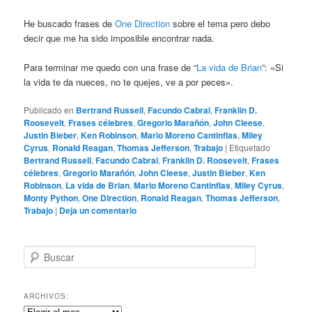
He buscado frases de
One Direction
sobre el tema pero debo
decir que me ha sido imposible encontrar nada.
Para terminar me quedo con una frase de “
La vida de Brian
”: «Si
la vida te da nueces, no te quejes, ve a por peces».
Publicado en
Bertrand Russell
,
Facundo Cabral
,
Franklin D.
Roosevelt
,
Frases célebres
,
Gregorio Marañón
,
John Cleese
,
Justin Bieber
,
Ken Robinson
,
Mario Moreno Cantinflas
,
Miley
Cyrus
,
Ronald Reagan
,
Thomas Jefferson
,
Trabajo
|
Etiquetado
Bertrand Russell
,
Facundo Cabral
,
Franklin D. Roosevelt
,
Frases
célebres
,
Gregorio Marañón
,
John Cleese
,
Justin Bieber
,
Ken
Robinson
,
La vida de Brian
,
Mario Moreno Cantinflas
,
Miley Cyrus
,
Monty Python
,
One Direction
,
Ronald Reagan
,
Thomas Jefferson
,
Trabajo
|
Deja un comentario
B
u
s
c
ARCHIVOS:
a
Archivos: