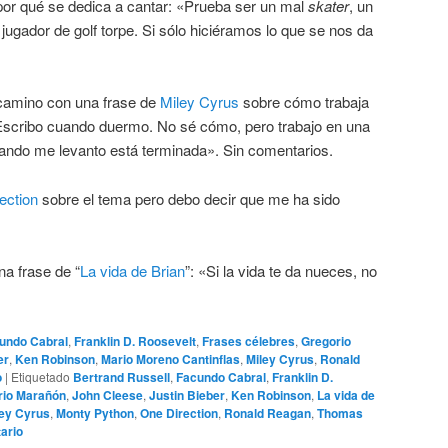
por qué se dedica a cantar: «Prueba ser un mal
skater
, un
n jugador de golf torpe. Si sólo hiciéramos lo que se nos da
camino con una frase de
Miley Cyrus
sobre cómo trabaja
» Escribo cuando duermo. No sé cómo, pero trabajo en una
ando me levanto está terminada». Sin comentarios.
ection
sobre el tema pero debo decir que me ha sido
a frase de “
La vida de Brian
”: «Si la vida te da nueces, no
undo Cabral
,
Franklin D. Roosevelt
,
Frases célebres
,
Gregorio
er
,
Ken Robinson
,
Mario Moreno Cantinflas
,
Miley Cyrus
,
Ronald
o
|
Etiquetado
Bertrand Russell
,
Facundo Cabral
,
Franklin D.
rio Marañón
,
John Cleese
,
Justin Bieber
,
Ken Robinson
,
La vida de
ley Cyrus
,
Monty Python
,
One Direction
,
Ronald Reagan
,
Thomas
ario