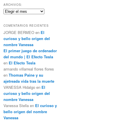
c
ARCHIVOS:
a
Archivos:
r
COMENTARIOS RECIENTES
JORGE BERMEO
en
El
curioso y bello origen del
nombre Vanessa
El primer juego de ordenador
del mundo | El Efecto Tesla
en
El Efecto Tesla
armando villarreal flores flores
en
Thomas Paine y su
ajetreada vida tras la muerte
VANESSA Hidalgo
en
El
curioso y bello origen del
nombre Vanessa
Vanessa Stella
en
El curioso y
bello origen del nombre
Vanessa