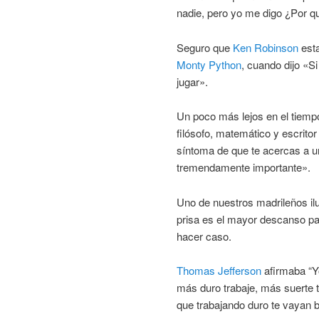
nadie, pero yo me digo ¿Por q
Seguro que
Ken Robinson
esta
Monty Python
, cuando dijo «Si
jugar».
Un poco más lejos en el tiemp
filósofo, matemático y escrito
síntoma de que te acercas a un
tremendamente importante».
Uno de nuestros madrileños ilu
prisa es el mayor descanso par
hacer caso.
Thomas Jefferson
afirmaba “Yo
más duro trabaje, más suerte t
que trabajando duro te vayan b