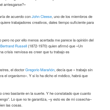
ué arriesgarse?»
ría de acuerdo con
John Cleese
, uno de los miembros de
 quiere trabajadores creativos, dales tiempo suficiente para
o pero no por ello menos acertada me parece la opinión del
r
Bertrand Russell
(1872-1970) quien afirmó que «Un
a crisis nerviosa es creer que tu trabajo es
stres, el doctor
Gregorio Marañón
, decía que » trabajo sin
a el organismo». Y si lo ha dicho el médico, habrá que
 creo bastante en la suerte. Y he constatado que cuanto
engo”. Lo que no te garantiza, –y esto es de mi cosecha–
ien las cosas.